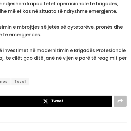
risë ndjeshëm kapacitetet operacionale të brigadës,
dhe më efikas në situata të ndryshme emergjente.
min e mbrojtjes së jetës së qytetarëve, pronës dhe
ve të emergjencës.
jë investimet në modernizimin e Brigadës Profesionale
, të cilët çdo ditë janë në vijën e parë të reagimit për
ines
Teve1
Tweet