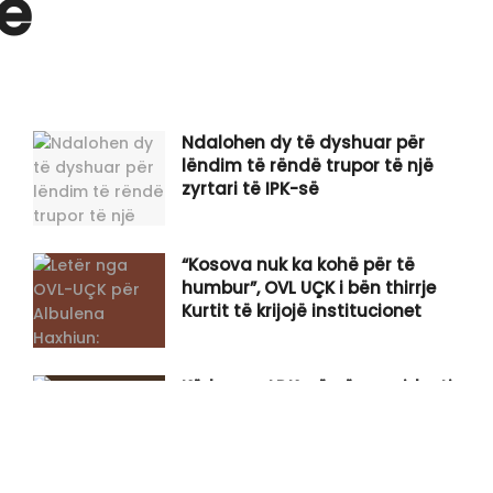
je
Ndalohen dy të dyshuar për
lëndim të rëndë trupor të një
zyrtari të IPK-së
“Kosova nuk ka kohë për të
humbur”, OVL UÇK i bën thirrje
Kurtit të krijojë institucionet
Kërkesa e LDK-së për presidentin:
Sa e mundshme është
marrëveshja me LVV-në?