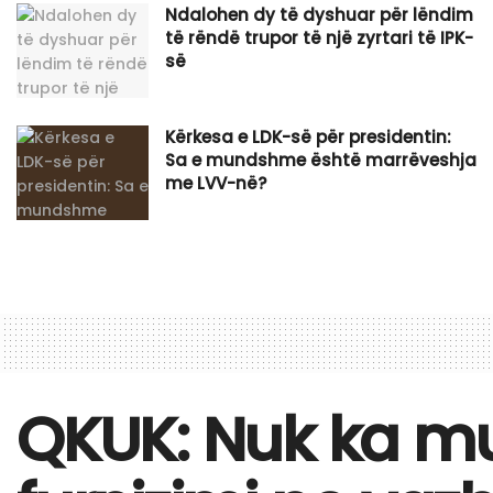
Ndalohen dy të dyshuar për lëndim
të rëndë trupor të një zyrtari të IPK-
së
Kërkesa e LDK-së për presidentin:
Sa e mundshme është marrëveshja
me LVV-në?
QKUK: Nuk ka mu