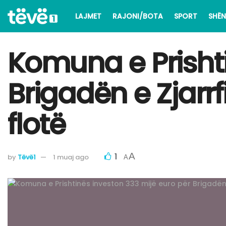
LAJMET
RAJONI/BOTA
SPORT
SHËN
Komuna e Prishti
Brigadën e Zjarrf
flotë
1
A
by
Tëvë1
1 muaj ago
A