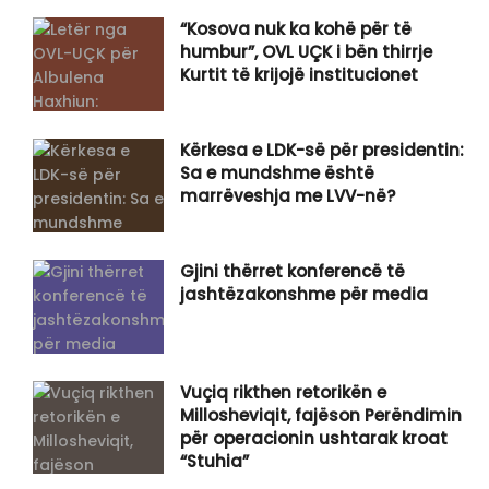
“Kosova nuk ka kohë për të
humbur”, OVL UÇK i bën thirrje
Kurtit të krijojë institucionet
Kërkesa e LDK-së për presidentin:
Sa e mundshme është
marrëveshja me LVV-në?
Gjini thërret konferencë të
jashtëzakonshme për media
Vuçiq rikthen retorikën e
Millosheviqit, fajëson Perëndimin
për operacionin ushtarak kroat
“Stuhia”