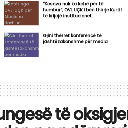
“Kosova nuk ka kohë për të
humbur”, OVL UÇK i bën thirrje Kurtit
të krijojë institucionet
Gjini thërret konferencë të
jashtëzakonshme për media
ngesë të oksigjen