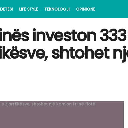
DETËSI
LIFE STYLE
TEKNOLOGJI
OPINIONE
nës investon 333
ikësve, shtohet nj