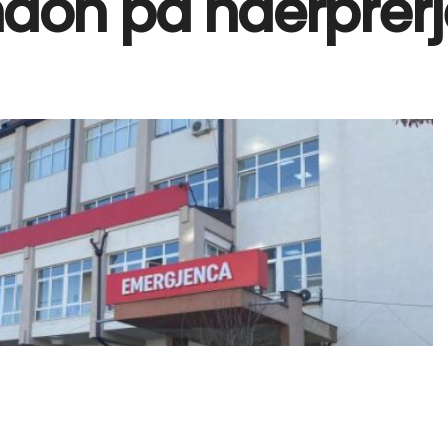
hdon pa ndërprer