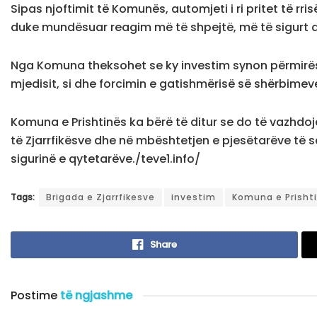
Sipas njoftimit të Komunës, automjeti i ri pritet të r
duke mundësuar reagim më të shpejtë, më të sigurt 
Nga Komuna theksohet se ky investim synon përmirësi
mjedisit, si dhe forcimin e gatishmërisë së shërbime
Komuna e Prishtinës ka bërë të ditur se do të vazhdo
të Zjarrfikësve dhe në mbështetjen e pjesëtarëve të saj
sigurinë e qytetarëve./teve1.info/
Tags:
Brigada e Zjarrfikesve
investim
Komuna e Prisht
Share
Postime
të ngjashme