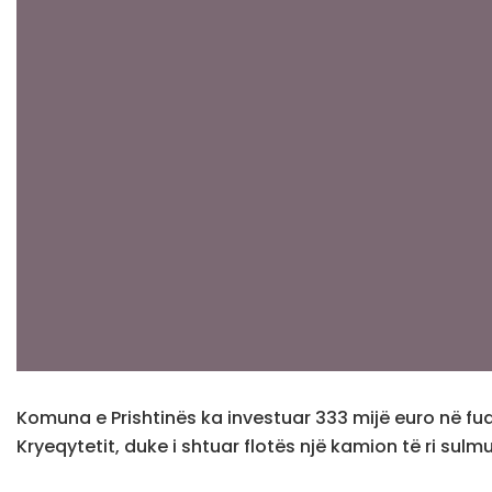
Komuna e Prishtinës ka investuar 333 mijë euro në fuqi
Kryeqytetit, duke i shtuar flotës një kamion të ri sul