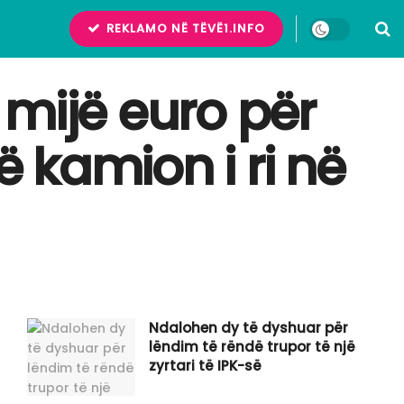
REKLAMO NË TËVË1.INFO
 mijë euro për
ë kamion i ri në
Ndalohen dy të dyshuar për
lëndim të rëndë trupor të një
zyrtari të IPK-së