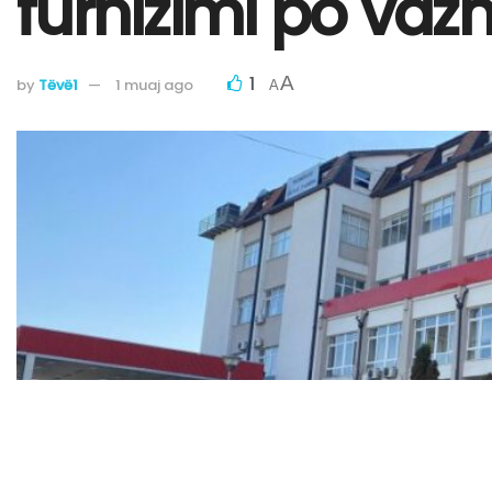
furnizimi po vaz
1
A
by
Tëvë1
1 muaj ago
A