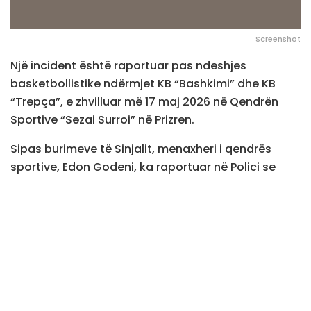
Screenshot
Një incident është raportuar pas ndeshjes
basketbollistike ndërmjet KB “Bashkimi” dhe KB
“Trepça”, e zhvilluar më 17 maj 2026 në Qendrën
Sportive “Sezai Surroi” në Prizren.
Sipas burimeve të Sinjalit, menaxheri i qendrës
sportive, Edon Godeni, ka raportuar në Polici se
përmes kamerave të sigurisë kishte vërejtur disa
tifozë të grupit “Arpagjikt” duke hipur mbi pjesë të
objektit dhe duke shkaktuar dëme materiale.
Dyshohet se gjatë incidentit janë thyer disa poqa
elektrikë, ndërsa janë shkaktuar edhe dëmtime
tjera në ambientet e palestrës sportive.