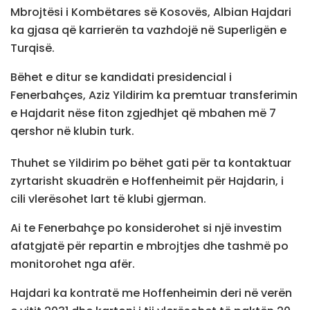
Mbrojtësi i Kombëtares së Kosovës, Albian Hajdari
ka gjasa që karrierën ta vazhdojë në Superligën e
Turqisë.
Bëhet e ditur se kandidati presidencial i
Fenerbahçes, Aziz Yildirim ka premtuar transferimin
e Hajdarit nëse fiton zgjedhjet që mbahen më 7
qershor në klubin turk.
Thuhet se Yildirim po bëhet gati për ta kontaktuar
zyrtarisht skuadrën e Hoffenheimit për Hajdarin, i
cili vlerësohet lart të klubi gjerman.
Ai te Fenerbahçe po konsiderohet si një investim
afatgjatë për repartin e mbrojtjes dhe tashmë po
monitorohet nga afër.
Hajdari ka kontratë me Hoffenheimin deri në verën