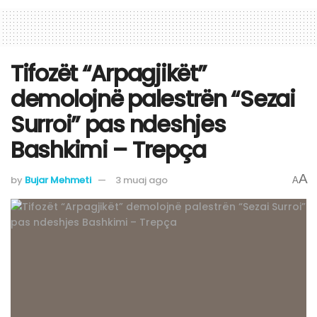
Tifozët “Arpagjikët”
demolojnë palestrën “Sezai
Surroi” pas ndeshjes
Bashkimi – Trepça
A
by
Bujar Mehmeti
3 muaj ago
A