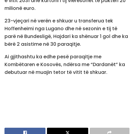
e vitit 2031 dhe kartoni i tij vlerësohet të paktën 20
milionë euro.
23-vjeçari në verën e shkuar u transferua tek
Hoffenheimi nga Lugano dhe në sezonin e tij të
parë në Bundesligë, Hajdari ka shënuar 1 gol dhe ka
bërë 2 asistime në 30 paraqitje.
Ai gjithashtu ka edhe pesë paraqitje me
Kombëtaren e Kosovës, ndërsa me “Dardanët” ka
debutuar në muajin tetor të vitit të shkuar.