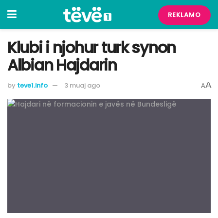
REKLAMO
Klubi i njohur turk synon
Albian Hajdarin
A
by
teve1.info
3 muaj ago
A