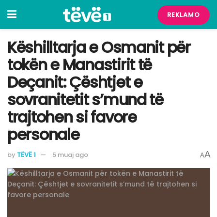
REKLAMO
Këshilltarja e Osmanit për
tokën e Manastirit të
Deçanit: Çështjet e
sovranitetit s’mund të
trajtohen si favore
personale
A
by
TËVË 1
5 muaj ago
A