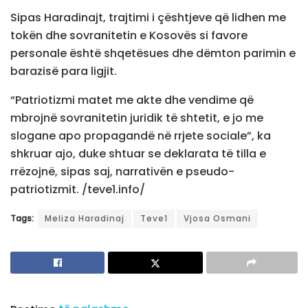
Sipas Haradinajt, trajtimi i çështjeve që lidhen me
tokën dhe sovranitetin e Kosovës si favore
personale është shqetësues dhe dëmton parimin e
barazisë para ligjit.
“Patriotizmi matet me akte dhe vendime që
mbrojnë sovranitetin juridik të shtetit, e jo me
slogane apo propagandë në rrjete sociale”, ka
shkruar ajo, duke shtuar se deklarata të tilla e
rrëzojnë, sipas saj, narrativën e pseudo-
patriotizmit. /teve1.info/
Tags:
Meliza Haradinaj
Teve1
Vjosa Osmani