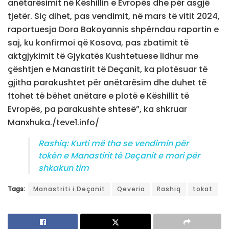
anëtarësimit në Këshillin e Evropës dhe për asgjë
tjetër. Siç dihet, pas vendimit, në mars të vitit 2024,
raportuesja Dora Bakoyannis shpërndau raportin e
saj, ku konfirmoi që Kosova, pas zbatimit të
aktgjykimit të Gjykatës Kushtetuese lidhur me
çështjen e Manastirit të Deçanit, ka plotësuar të
gjitha parakushtet për anëtarësim dhe duhet të
ftohet të bëhet anëtare e plotë e Këshillit të
Evropës, pa parakushte shtesë”, ka shkruar
Manxhuka./teve1.info/
Rashiq: Kurti më tha se vendimin për
tokën e Manastirit të Deçanit e mori për
shkakun tim
Tags:
Manastriti i Deçanit
Qeveria
Rashiq
tokat