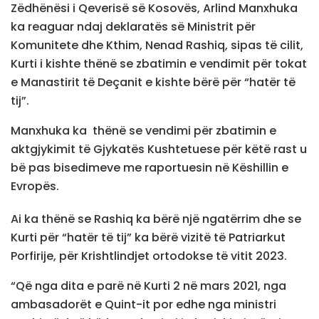
Zëdhënësi i Qeverisë së Kosovës, Arlind Manxhuka
ka reaguar ndaj deklaratës së Ministrit për
Komunitete dhe Kthim, Nenad Rashiq, sipas të cilit,
Kurti i kishte thënë se zbatimin e vendimit për tokat
e Manastirit të Deçanit e kishte bërë për “hatër të
tij”.
Manxhuka ka thënë se vendimi për zbatimin e
aktgjykimit të Gjykatës Kushtetuese për këtë rast u
bë pas bisedimeve me raportuesin në Këshillin e
Evropës.
Ai ka thënë se Rashiq ka bërë një ngatërrim dhe se
Kurti për “hatër të tij” ka bërë vizitë të Patriarkut
Porfirije, për Krishtlindjet ortodokse të vitit 2023.
“Që nga dita e parë në Kurti 2 në mars 2021, nga
ambasadorët e Quint-it por edhe nga ministri