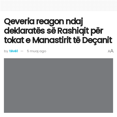
Qeveria reagon ndaj
deklaratës së Rashiqit për
tokat e Manastirit të Deçanit
A
by
tëvë1
5 muaj ago
A