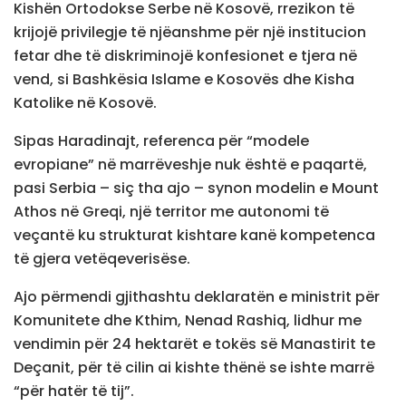
Kishën Ortodokse Serbe në Kosovë, rrezikon të
krijojë privilegje të njëanshme për një institucion
fetar dhe të diskriminojë konfesionet e tjera në
vend, si Bashkësia Islame e Kosovës dhe Kisha
Katolike në Kosovë.
Sipas Haradinajt, referenca për “modele
evropiane” në marrëveshje nuk është e paqartë,
pasi Serbia – siç tha ajo – synon modelin e Mount
Athos në Greqi, një territor me autonomi të
veçantë ku strukturat kishtare kanë kompetenca
të gjera vetëqeverisëse.
Ajo përmendi gjithashtu deklaratën e ministrit për
Komunitete dhe Kthim, Nenad Rashiq, lidhur me
vendimin për 24 hektarët e tokës së Manastirit te
Deçanit, për të cilin ai kishte thënë se ishte marrë
“për hatër të tij”.