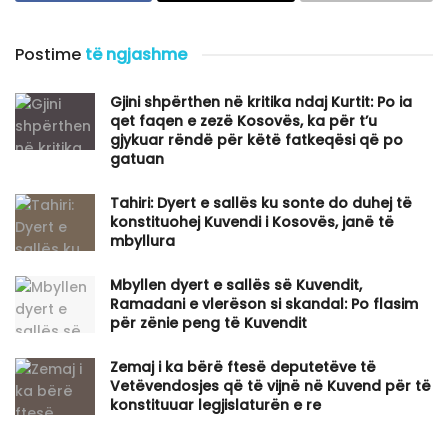
Postime
të ngjashme
Gjini shpërthen në kritika ndaj Kurtit: Po ia
qet faqen e zezë Kosovës, ka për t’u
gjykuar rëndë për këtë fatkeqësi që po
gatuan
Tahiri: Dyert e sallës ku sonte do duhej të
konstituohej Kuvendi i Kosovës, janë të
mbyllura
Mbyllen dyert e sallës së Kuvendit,
Ramadani e vlerëson si skandal: Po flasim
për zënie peng të Kuvendit
Zemaj i ka bërë ftesë deputetëve të
Vetëvendosjes që të vijnë në Kuvend për të
konstituuar legjislaturën e re