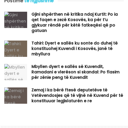
Postime
të ngjashme
Gjini shpërthen në kritika ndaj Kurtit: Po ia
qet faqen e zezë Kosovës, ka për t’u
gjykuar rëndë për këtë fatkeqësi që po
gatuan
Tahiri: Dyert e sallës ku sonte do duhej të
konstituohej Kuvendi i Kosovës, janë të
mbyllura
Mbyllen dyert e sallës së Kuvendit,
Ramadani e vlerëson si skandal: Po flasim
për zënie peng të Kuvendit
Zemaj i ka bërë ftesë deputetëve të
Vetëvendosjes që të vijnë në Kuvend për të
konstituuar legjislaturën e re