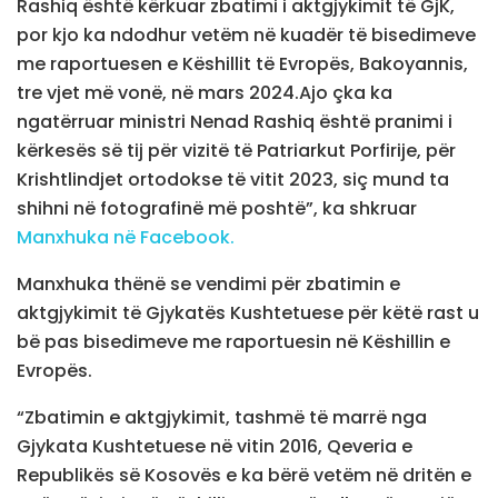
Rashiq është kërkuar zbatimi i aktgjykimit të GjK,
por kjo ka ndodhur vetëm në kuadër të bisedimeve
me raportuesen e Këshillit të Evropës, Bakoyannis,
tre vjet më vonë, në mars 2024.Ajo çka ka
ngatërruar ministri Nenad Rashiq është pranimi i
kërkesës së tij për vizitë të Patriarkut Porfirije, për
Krishtlindjet ortodokse të vitit 2023, siç mund ta
shihni në fotografinë më poshtë”, ka shkruar
Manxhuka në Facebook.
Manxhuka thënë se vendimi për zbatimin e
aktgjykimit të Gjykatës Kushtetuese për këtë rast u
bë pas bisedimeve me raportuesin në Këshillin e
Evropës.
“Zbatimin e aktgjykimit, tashmë të marrë nga
Gjykata Kushtetuese në vitin 2016, Qeveria e
Republikës së Kosovës e ka bërë vetëm në dritën e