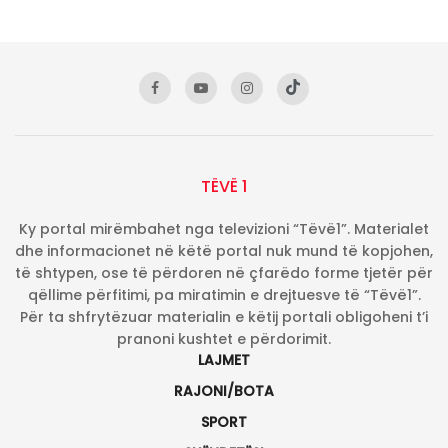
TËVË 1
Ky portal mirëmbahet nga televizioni “Tëvë1”. Materialet
dhe informacionet në këtë portal nuk mund të kopjohen,
të shtypen, ose të përdoren në çfarëdo forme tjetër për
qëllime përfitimi, pa miratimin e drejtuesve të “Tëvë1”.
Për ta shfrytëzuar materialin e këtij portali obligoheni t’i
pranoni kushtet e përdorimit.
LAJMET
RAJONI/BOTA
SPORT