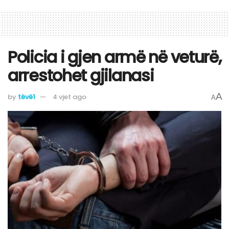
Policia i gjen armë në veturë,
arrestohet gjilanasi
A
by
tëvë1
4 vjet ago
A