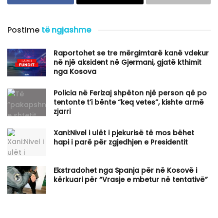
Postime
të ngjashme
Raportohet se tre mërgimtarë kanë vdekur
në një aksident në Gjermani, gjatë kthimit
nga Kosova
Policia në Ferizaj shpëton një person që po
tentonte t’i bënte “keq vetes”, kishte armë
zjarri
Xani:Nivel i ulët i pjekurisë të mos bëhet
hapi i parë për zgjedhjen e Presidentit
Ekstradohet nga Spanja për në Kosovë i
kërkuari për “Vrasje e mbetur në tentativë”