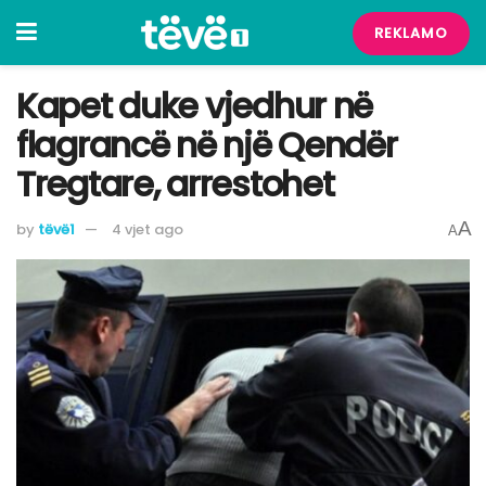
REKLAMO
Kapet duke vjedhur në
flagrancë në një Qendër
Tregtare, arrestohet
A
by
tëvë1
4 vjet ago
A