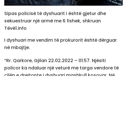
Sipas policisë të dyshuarit i është gjetur dhe
sekuestruar një armë me 6 fishek, shkruan
Tëvë1.info
I dyshuari me vendim të prokurorit është dërguar
në mbajtje.
“Rr. Qarkore, Gjilan 22.02.2022 – 01:57. Njësiti
policor ka ndaluar një veturë me targa vendore të
cilën e drejtonte i dyshuari mashkull kosovar. Në
veturë është gjetur dhe sekuestruar, një pistoletë
me 6 copë fishekë. I dyshuarit është arrestuar dhe
me vendim të prokurorit është dërguar në mbajtje”,
thuhet në raportin e policisë.