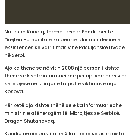
Natasha Kandiq, themeluese e Fondit për të
Drejtën Humanitare ka përmendur mundësinë e
ekzistencës së varrit masiv në Pasuljanske Livade
në Serbi.
Ajo ka thënë se në vitin 2008 një person i kishte
thënë se kishte informacione për një varr masiv në
këtë pjesë në cilin janë trupat e viktimave nga
Kosova.
Për këtë ajo kishte thënë se e ka informuar edhe
ministrin e atëhersgëm të Mbrojtjes së Serbisë,
Dragan Shutanovaq.
Kandiq në një postim në X ka thënë se as ministri