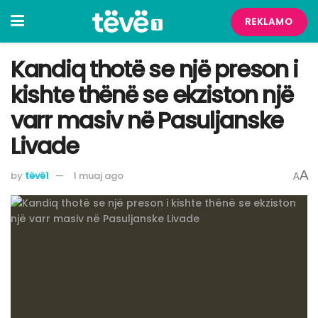
REKLAMO
Kandiq thotë se një preson i
kishte thënë se ekziston një
varr masiv në Pasuljanske
Livade
A
by
tëvë1
1 muaj ago
A