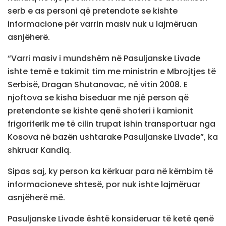
serb e as personi që pretendote se kishte
informacione për varrin masiv nuk u lajmëruan
asnjëherë.
“Varri masiv i mundshëm në Pasuljanske Livade
ishte temë e takimit tim me ministrin e Mbrojtjes të
Serbisë, Dragan Shutanovac, në vitin 2008. E
njoftova se kisha biseduar me një person që
pretendonte se kishte qenë shoferi i kamionit
frigoriferik me të cilin trupat ishin transportuar nga
Kosova në bazën ushtarake Pasuljanske Livade”, ka
shkruar Kandiq.
Sipas saj, ky person ka kërkuar para në këmbim të
informacioneve shtesë, por nuk ishte lajmëruar
asnjëherë më.
Pasuljanske Livade është konsideruar të ketë qenë