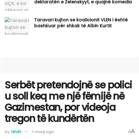
deklaratën e Zelenskyyt, e quajnë komedia
Taravari kujton se koalicionit VLEN i është
bashkuar për shkak të Albin Kurtit
Serbët pretendojnë se polici
u soll keq me një fëmijë në
Gazimestan, por videoja
tregon të kundërtën
A
by
tëvë1
1 muaj ago
A