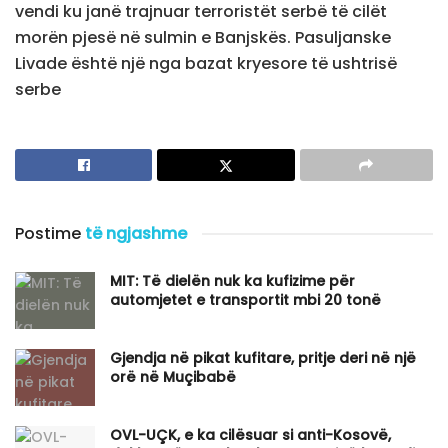
vendi ku janë trajnuar terroristët serbë të cilët
morën pjesë në sulmin e Banjskës. Pasuljanske
Livade është një nga bazat kryesore të ushtrisë
serbe
Postime
të ngjashme
MIT: Të dielën nuk ka kufizime për
automjetet e transportit mbi 20 tonë
Gjendja në pikat kufitare, pritje deri në një
orë në Muçibabë
OVL-UÇK, e ka cilësuar si anti-Kosovë,