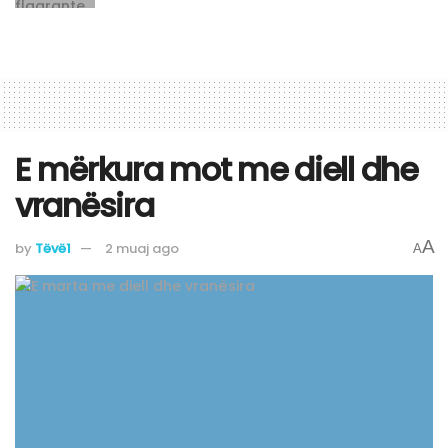
E mërkura mot me diell dhe
vranësira
A
by
Tëvë1
2 muaj ago
A