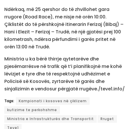
Ndërkaq, më 25 qershor do të zhvillohet gara
rrugore (Road Race), me nisje në orën 10:00.
Çiklistët do të përshkojnë itinerarin Ferizaj (Bibaj) –
Hani i Elezit – Ferizaj – Trudë, në një gjatësi prej 100
kilometrash, ndërsa përfundimi i garës pritet në
orën 13:00 në Trudë.
Ministria u ka bërë thirrje qytetarëve dhe
pjesëmarrësve në trafik që t’i planifikojnë me kohë
lëvizjet e tyre dhe të respektojnë udhëzimet e
Policisë së Kosovës, zyrtarëve të garës dhe
sinjalizimin e vendosur përgjatë rrugëve./teve1.info/
Tags:
Kampionati i kosoves në çiklizem
kufizime te perkohshme
Ministria e Infrastrukturës dhe Transportit
Rruget
Teve1