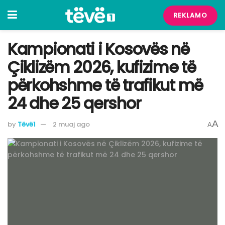
REKLAMO
Kampionati i Kosovës në
Çiklizëm 2026, kufizime të
përkohshme të trafikut më
24 dhe 25 qershor
A
by
Tëvë1
2 muaj ago
A