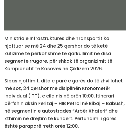
Ministria e Infrastrukturës dhe Transportit ka
njoftuar se më 24 dhe 25 qershor do të ketë
kufizime të përkohshme të qarkullimit në disa
segmente rrugore, për shkak të organizimit të
Kampionatit të Kosovës në Çiklizëm 2026.
Sipas njoftimit, dita e parë e garës do të zhvillohet
më sot, 24 qershor me disiplinën Kronometër
Individual (ITT), e cila nis në orën 10:00. Itinerari
përfshin aksin Ferizaj – HIB Petrol në Bibaj – Babush,
në segmentin e autostradës “Arbër Xhaferi” dhe
kthimin në drejtim të kundërt. Përfundimi i garës
është paraparë rreth orës 12:00.