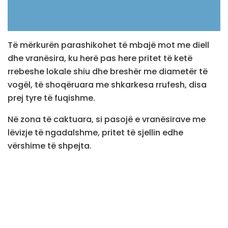
Të mërkurën parashikohet të mbajë mot me diell
dhe vranësira, ku herë pas here pritet të ketë
rrebeshe lokale shiu dhe breshër me diametër të
vogël, të shoqëruara me shkarkesa rrufesh, disa
prej tyre të fuqishme.
Në zona të caktuara, si pasojë e vranësirave me
lëvizje të ngadalshme, pritet të sjellin edhe
vërshime të shpejta.
Era do të fryjë nga veriu, e cila në ato zona ku ka
zhvillime konvektive, pritet të jetë mjaft e fuqishme,
me shpejtësi prej 20-60 km/h.
Temperaturat minimale do të lëvizin prej 16 deri në