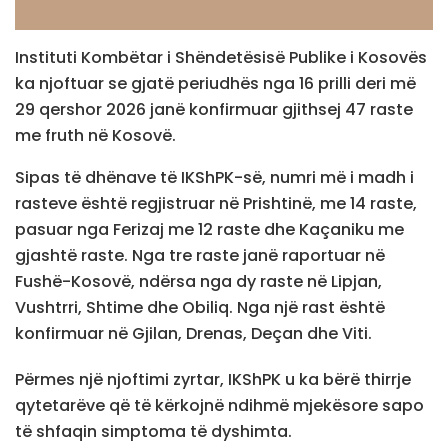
Instituti Kombëtar i Shëndetësisë Publike i Kosovës
ka njoftuar se gjatë periudhës nga 16 prilli deri më
29 qershor 2026 janë konfirmuar gjithsej 47 raste
me fruth në Kosovë.
Sipas të dhënave të IKShPK-së, numri më i madh i
rasteve është regjistruar në Prishtinë, me 14 raste,
pasuar nga Ferizaj me 12 raste dhe Kaçaniku me
gjashtë raste. Nga tre raste janë raportuar në
Fushë-Kosovë, ndërsa nga dy raste në Lipjan,
Vushtrri, Shtime dhe Obiliq. Nga një rast është
konfirmuar në Gjilan, Drenas, Deçan dhe Viti.
Përmes një njoftimi zyrtar, IKShPK u ka bërë thirrje
qytetarëve që të kërkojnë ndihmë mjekësore sapo
të shfaqin simptoma të dyshimta.