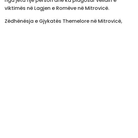
nga jeta një person dhe ka plagosur vëllain e
viktimës në Lagjen e Romëve në Mitrovicë.
Zëdhënësja e Gjykatës Themelore në Mitrovicë,
Hateme Haxhaj, ka konfirmuar për KosovaPress, se
kërkesa për vazhdimin e paraburgimit është bërë
nga Prokuroria Themelore në Mitrovicë më 18
qershor 2026.
“Prokuroria Themelore në Mitrovicë, më datë
18.06.2026, ka dorëzuar kërkesën për vazhdimin e
masës së paraburgimit ndaj të pandehurit A.S.
Gjyqtari i procedurës paraprake i Gjykatës
Themelore në Mitrovicë – Departamenti për Krime
të Rënda, përmes aktvendimit të datës 25.06.2026,
ia ka vazhduar masën e paraburgimit të
pandehurit në fjalë edhe për dy muaj të tjerë,
përkatësisht deri më datë 25.08.2026”, ka