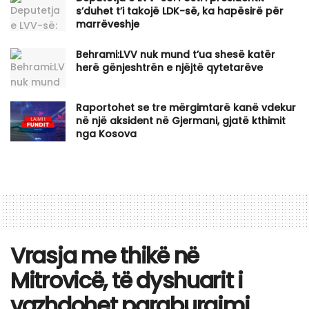
s’duhet t’i takojë LDK-së, ka hapësirë për
marrëveshje
Behrami:LVV nuk mund t’ua shesë katër
herë gënjeshtrën e njëjtë qytetarëve
Raportohet se tre mërgimtarë kanë vdekur
në një aksident në Gjermani, gjatë kthimit
nga Kosova
​Vrasja me thikë në
Mitrovicë, të dyshuarit i
vazhdohet paraburgimi