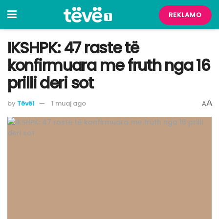
REKLAMO
IKSHPK: 47 raste të
konfirmuara me fruth nga 16
prilli deri sot
A
by
Tëvë1
1 muaj ago
A