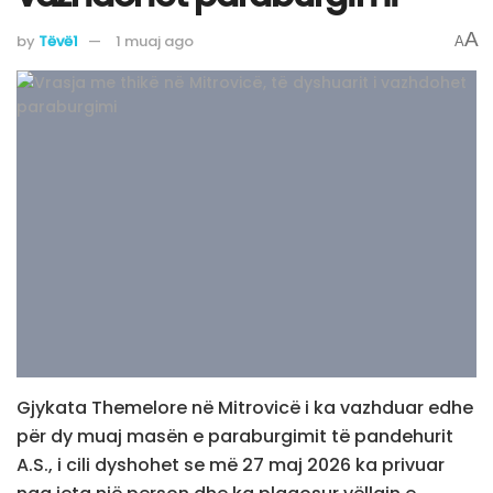
A
by
Tëvë1
1 muaj ago
A
Gjykata Themelore në Mitrovicë i ka vazhduar edhe
për dy muaj masën e paraburgimit të pandehurit
A.S., i cili dyshohet se më 27 maj 2026 ka privuar