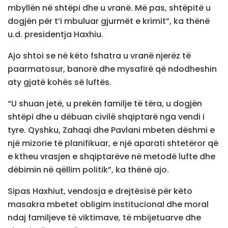
mbyllën në shtëpi dhe u vranë. Më pas, shtëpitë u
dogjën për t’i mbuluar gjurmët e krimit”, ka thënë
u.d. presidentja Haxhiu.
Ajo shtoi se në këto fshatra u vranë njerëz të
paarmatosur, banorë dhe mysafirë që ndodheshin
aty gjatë kohës së luftës.
“U shuan jetë, u prekën familje të tëra, u dogjën
shtëpi dhe u dëbuan civilë shqiptarë nga vendi i
tyre. Qyshku, Zahaqi dhe Pavlani mbeten dëshmi e
një mizorie të planifikuar, e një aparati shtetëror që
e ktheu vrasjen e shqiptarëve në metodë lufte dhe
dëbimin në qëllim politik”, ka thënë ajo.
Sipas Haxhiut, vendosja e drejtësisë për këto
masakra mbetet obligim institucional dhe moral
ndaj familjeve të viktimave, të mbijetuarve dhe