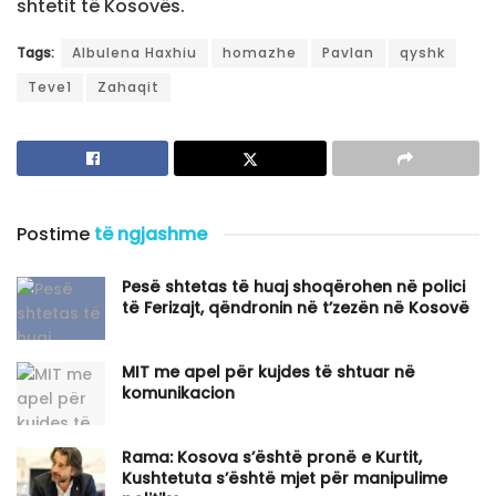
shtetit të Kosovës.
Tags:
Albulena Haxhiu
homazhe
Pavlan
qyshk
Teve1
Zahaqit
Postime
të ngjashme
Pesë shtetas të huaj shoqërohen në polici
të Ferizajt, qëndronin në t’zezën në Kosovë
MIT me apel për kujdes të shtuar në
komunikacion
Rama: Kosova s’është pronë e Kurtit,
Kushtetuta s’është mjet për manipulime