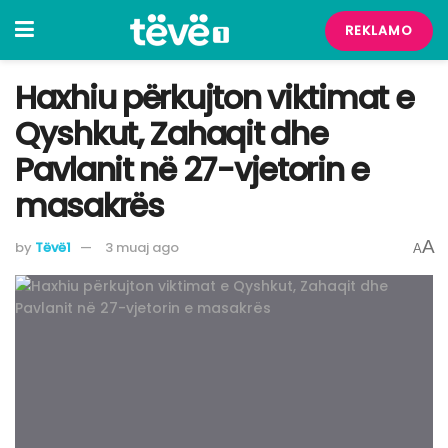
REKLAMO
Haxhiu përkujton viktimat e
Qyshkut, Zahaqit dhe
Pavlanit në 27-vjetorin e
masakrës
A
by
Tëvë1
3 muaj ago
A