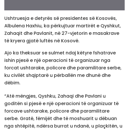
Ushtruesja e detyrës së presidentes së Kosovës,
Albulena Haxhiu, ka përkujtuar martirët e Qyshkut,
Zahaqit dhe Pavlanit, në 27-vjetorin e masakrave
të kryera gjatë luftës në Kosovë.
Ajo ka theksuar se sulmet ndaj këtyre fshatrave
ishin pjesë e një operacioni të organizuar nga
forcat ushtarake, policore dhe paramilitare serbe,
ku civilët shqiptarë u përballën me dhunë dhe
dëbim.
“Atë mëngjes, Qyshku, Zahaqi dhe Pavlani u
goditën si pjesë e një operacioni të organizuar të
forcave ushtarake, policore dhe paramilitare
serbe. Gratë, fëmijët dhe të moshuarit u dëbuan
nga shtëpitë, ndërsa burrat u ndanë, u plaçkitën, u