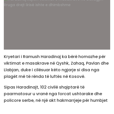
Kryetari i Ramush Haradinaj ka bërë homazhe për
viktimat e masakrave në Qyshk, Zahaq, Pavlan dhe
Llabjan, duke i cilësuar këto ngjarje si disa nga
plagët më të rënda të luftës në Kosovë.
Sipas Haradinajt, 102 civilë shqiptarë të
paarmatosur u vranë nga forcat ushtarake dhe
policore serbe, në një akt hakmarrjeje për humbjet
që po pësonin gjatë luftës.