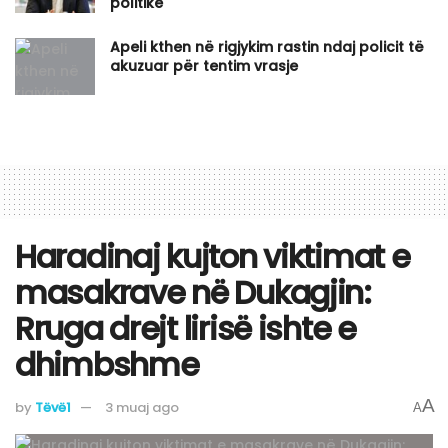
politike
Apeli kthen në rigjykim rastin ndaj policit të
akuzuar për tentim vrasje
Haradinaj kujton viktimat e
masakrave në Dukagjin:
Rruga drejt lirisë ishte e
dhimbshme
A
by
Tëvë1
3 muaj ago
A