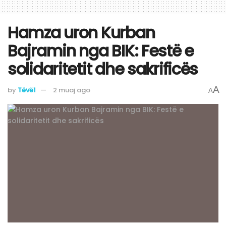
​Hamza uron Kurban
Bajramin nga BIK: Festë e
solidaritetit dhe sakrificës
A
by
Tëvë1
2 muaj ago
A