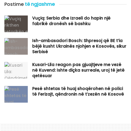
Postime
të ngjashme
Vuçiq: Serbia dhe Izraeli do hapin një
fabrikë dronësh së bashku
Ish-ambasadori Bosch: Shpresoj që BE t’ia
bëjë kusht Ukrainës njohjen e Kosovës, sikur
Serbisë
Kusari-Lila reagon pas gjuajtjeve me vezë
në Kuvend: Ishte diçka surreale, uroj të jetë
qetësuar
Pesë shtetas të huaj shoqërohen në polici
të Ferizajt, qëndronin në t’zezën në Kosovë