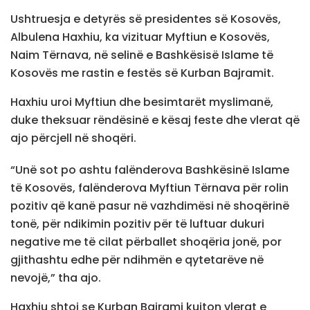
Ushtruesja e detyrës së presidentes së Kosovës,
Albulena Haxhiu, ka vizituar Myftiun e Kosovës,
Naim Tërnava, në selinë e Bashkësisë Islame të
Kosovës me rastin e festës së Kurban Bajramit.
Haxhiu uroi Myftiun dhe besimtarët myslimanë,
duke theksuar rëndësinë e kësaj feste dhe vlerat që
ajo përcjell në shoqëri.
“Unë sot po ashtu falënderova Bashkësinë Islame
të Kosovës, falënderova Myftiun Tërnava për rolin
pozitiv që kanë pasur në vazhdimësi në shoqërinë
tonë, për ndikimin pozitiv për të luftuar dukuri
negative me të cilat përballet shoqëria jonë, por
gjithashtu edhe për ndihmën e qytetarëve në
nevojë,” tha ajo.
Haxhiu shtoi se Kurban Bajrami kujton vlerat e