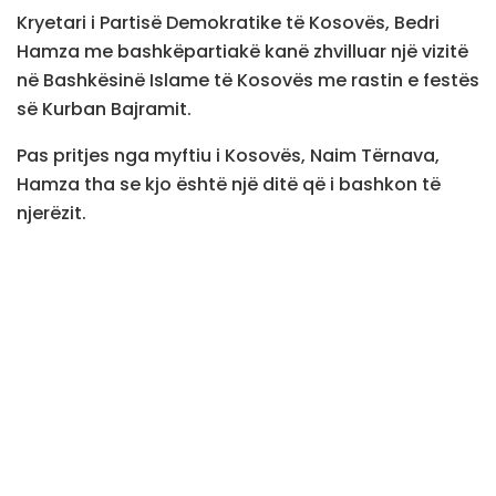
Kryetari i Partisë Demokratike të Kosovës, Bedri
Hamza me bashkëpartiakë kanë zhvilluar një vizitë
në Bashkësinë Islame të Kosovës me rastin e festës
së Kurban Bajramit.
Pas pritjes nga myftiu i Kosovës, Naim Tërnava,
Hamza tha se kjo është një ditë që i bashkon të
njerëzit.
“Shfrytëzoj rastin që gjithë besimtarëve të besimit
islam t’u uroj këtë festë të solidaritetit, sakrificës,
një ditë e veçantë që njerëzit i bashkon, njerëzit
shkojnë për të uruar njëri-tjetrin, kështu ka qenë,
kështu do të jetë dhe kështu duhet me qenë edhe
në të ardhmen. Është kënaqësi që isha këtu dhe
gjithë familjeve në Kosovë u uroj shëndet, begati
dhe mirëqenie”, tha ai.