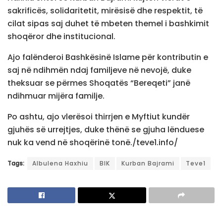
sakrificës, solidaritetit, mirësisë dhe respektit, të
cilat sipas saj duhet të mbeten themel i bashkimit
shoqëror dhe institucional.
Ajo falënderoi Bashkësinë Islame për kontributin e
saj në ndihmën ndaj familjeve në nevojë, duke
theksuar se përmes Shoqatës “Bereqeti” janë
ndihmuar mijëra familje.
Po ashtu, ajo vlerësoi thirrjen e Myftiut kundër
gjuhës së urrejtjes, duke thënë se gjuha lënduese
nuk ka vend në shoqërinë tonë./teve1.info/
Tags:
Albulena Haxhiu
BIK
Kurban Bajrami
Teve1