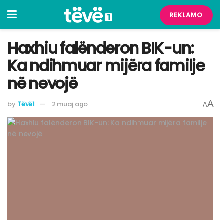
REKLAMO
Haxhiu falënderon BIK-un:
Ka ndihmuar mijëra familje
në nevojë
A
by
Tëvë1
2 muaj ago
A