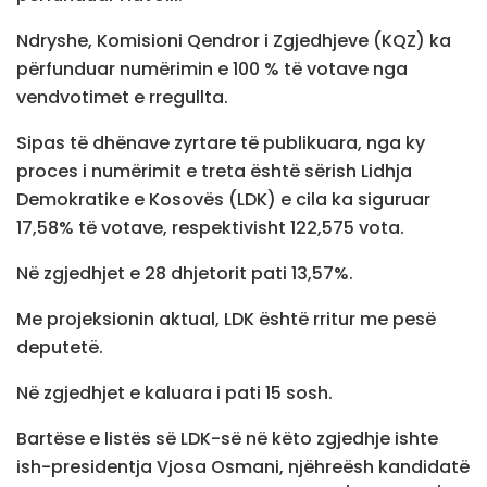
Ndryshe, Komisioni Qendror i Zgjedhjeve (KQZ) ka
përfunduar numërimin e 100 % të votave nga
vendvotimet e rregullta.
Sipas të dhënave zyrtare të publikuara, nga ky
proces i numërimit e treta është sërish Lidhja
Demokratike e Kosovës (LDK) e cila ka siguruar
17,58% të votave, respektivisht 122,575 vota.
Në zgjedhjet e 28 dhjetorit pati 13,57%.
Me projeksionin aktual, LDK është rritur me pesë
deputetë.
Në zgjedhjet e kaluara i pati 15 sosh.
Bartëse e listës së LDK-së në këto zgjedhje ishte
ish-presidentja Vjosa Osmani, njëhreësh kandidatë