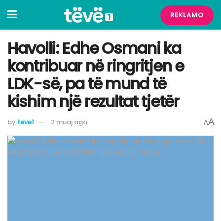
REKLAMO
Havolli: Edhe Osmani ka
kontribuar në ringritjen e
LDK-së, pa të mund të
kishim një rezultat tjetër
A
by
teve1
2 muaj ago
A