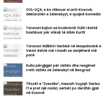
OVL-UÇK, e ka cilësuar si anti-Kosovë,
deklaratën e Zelenskyyt, e quajnë komedia
Taravari kujton se koalicionit VLEN i është
bashkuar për shkak të Albin Kurtit
Taravari: Ndikimi i Serbisë në Maqedoninë e
Veriut është më i madh se asnjëherë më
parë
Kulla përgjigjet për vizitën dhe reagimet
rreth vizitës së Zelenskyt në Beograd
Tifozët e “Zvezdës”, mesazh Vuçiqit: Derisa
t’i e pret një nazist, serbët po derdhin gjak
në Kosovë