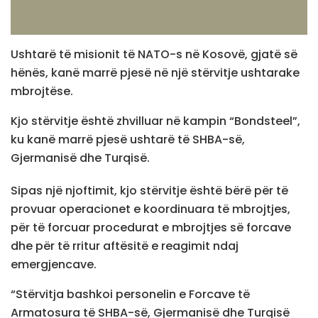
Ushtarë të misionit të NATO-s në Kosovë, gjatë së
hënës, kanë marrë pjesë në një stërvitje ushtarake
mbrojtëse.
Kjo stërvitje është zhvilluar në kampin “Bondsteel”,
ku kanë marrë pjesë ushtarë të SHBA-së,
Gjermanisë dhe Turqisë.
Sipas një njoftimit, kjo stërvitje është bërë për të
provuar operacionet e koordinuara të mbrojtjes,
për të forcuar procedurat e mbrojtjes së forcave
dhe për të rritur aftësitë e reagimit ndaj
emergjencave.
“Stërvitja bashkoi personelin e Forcave të
Armatosura të SHBA-së, Gjermanisë dhe Turqisë