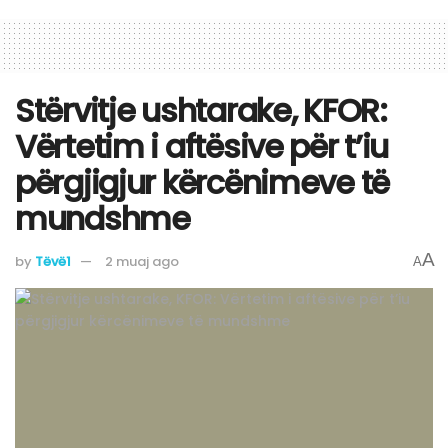
Stërvitje ushtarake, KFOR:
Vërtetim i aftësive për t’iu
përgjigjur kërcënimeve të
mundshme
A
by
Tëvë1
2 muaj ago
A