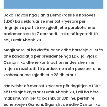
Sokol Havolli nga Lidhja Demokratike e Kosovës
(LDK) ka deklaruar se meritat kryesore për
ringritjen e partisë në zgjedhjet e parakohshme
parlamentare të 7 qershorit i takojnë kryetarit të
saj, Lumir Abdixhiku.
Megjithatë, ai ka vlerësuar se edhe bartësja e listës
dhe kandidatja për presidente nga LDK-ja, Vjosa
Osmani, ka dhënë kontribut të rëndësishëm në
rritjen e rezultatit të partisë me rreth pesë për qind
krahasuar me zgjedhjet e 28 dhjetorit.
“Natyrisht që meritat kryesore për ringritjen e LDK-
së i takojnë kryetarit Lumir Abdixhiku, i cili ka bërë
maksimumin për ta bashkuar LDK-në, përfshirë
edhe zonjën Osmani. Sigurisht që edhe Osmani ka