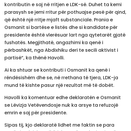
kontributin e saj në rritjen e LDK-së. Duhet ta kemi
parasysh se jemi rritur për pothuajse pesë për qind,
që është një rritje mjaft substanciale. Prania e
Osmanit si bartëse e listës dhe si kandidate për
presidente është vlerësuar lart nga qytetarët gjatë
fushatës. Megjithatë, angazhimi ka qenë i
përbashkët, nga Abdixhiku deri te secili aktivist i
partisë”, ka thënë Havolli.
Ai ka shtuar se kontributi i Osmanit ka qenë i
rëndësishëm dhe se, në rrethana të tjera, LDK-ja
mund të kishte pasur një rezultat më të dobët.
Havolli ka komentuar edhe deklaratën e Osmanit
se Lëvizja Vetëvendosje nuk ka arsye ta refuzojë
emrin e saj për presidente.
Sipas tij, kjo deklaratë lidhet me faktin se para