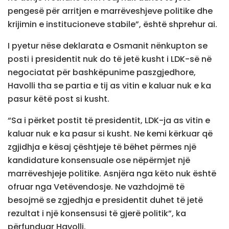
pengesë për arritjen e marrëveshjeve politike dhe
krijimin e institucioneve stabile”, është shprehur ai.
I pyetur nëse deklarata e Osmanit nënkupton se
posti i presidentit nuk do të jetë kusht i LDK-së në
negociatat për bashkëpunime paszgjedhore,
Havolli tha se partia e tij as vitin e kaluar nuk e ka
pasur këtë post si kusht.
“Sa i përket postit të presidentit, LDK-ja as vitin e
kaluar nuk e ka pasur si kusht. Ne kemi kërkuar që
zgjidhja e kësaj çështjeje të bëhet përmes një
kandidature konsensuale ose nëpërmjet një
marrëveshjeje politike. Asnjëra nga këto nuk është
ofruar nga Vetëvendosje. Ne vazhdojmë të
besojmë se zgjedhja e presidentit duhet të jetë
rezultat i një konsensusi të gjerë politik”, ka
përfunduar Havolli.