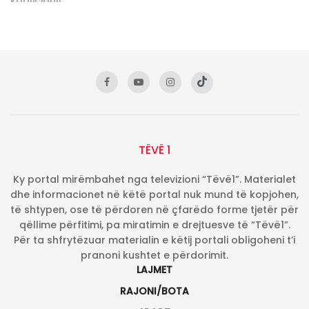
TËVË 1
Ky portal mirëmbahet nga televizioni “Tëvë1”. Materialet
dhe informacionet në këtë portal nuk mund të kopjohen,
të shtypen, ose të përdoren në çfarëdo forme tjetër për
qëllime përfitimi, pa miratimin e drejtuesve të “Tëvë1”.
Për ta shfrytëzuar materialin e këtij portali obligoheni t’i
pranoni kushtet e përdorimit.
LAJMET
RAJONI/BOTA