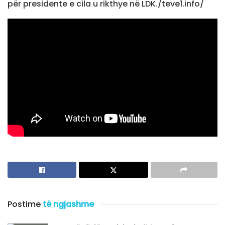
për presidente e cila u rikthye në LDK./teve1.info/
Postime
të ngjashme