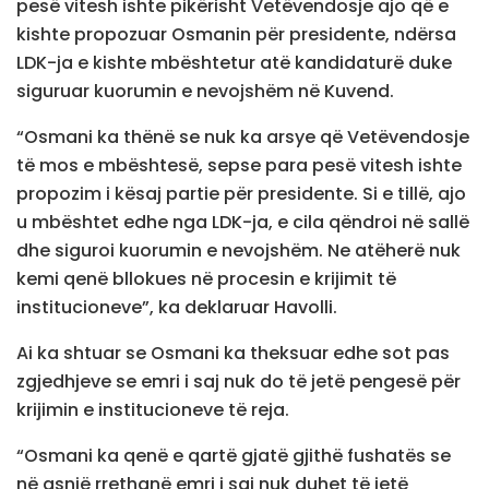
pesë vitesh ishte pikërisht Vetëvendosje ajo që e
kishte propozuar Osmanin për presidente, ndërsa
LDK-ja e kishte mbështetur atë kandidaturë duke
siguruar kuorumin e nevojshëm në Kuvend.
“Osmani ka thënë se nuk ka arsye që Vetëvendosje
të mos e mbështesë, sepse para pesë vitesh ishte
propozim i kësaj partie për presidente. Si e tillë, ajo
u mbështet edhe nga LDK-ja, e cila qëndroi në sallë
dhe siguroi kuorumin e nevojshëm. Ne atëherë nuk
kemi qenë bllokues në procesin e krijimit të
institucioneve”, ka deklaruar Havolli.
Ai ka shtuar se Osmani ka theksuar edhe sot pas
zgjedhjeve se emri i saj nuk do të jetë pengesë për
krijimin e institucioneve të reja.
“Osmani ka qenë e qartë gjatë gjithë fushatës se
në asnjë rrethanë emri i saj nuk duhet të jetë