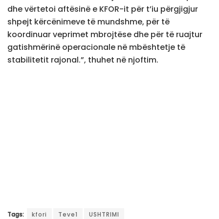
dhe vërtetoi aftësinë e KFOR-it për t’iu përgjigjur
shpejt kërcënimeve të mundshme, për të
koordinuar veprimet mbrojtëse dhe për të ruajtur
gatishmërinë operacionale në mbështetje të
stabilitetit rajonal.”, thuhet në njoftim.
Tags:
kfori
Teve1
USHTRIMI