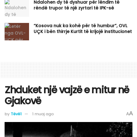
Ndalohen dy të dyshuar për lëndim të
rëndë trupor të një zyrtari të IPK-së
“Kosova nuk ka kohë për të humbur”, OVL
UÇK i bën thirrje Kurtit të krijojë institucionet
Zhduket një vajzë e mitur në
Gjakovë
A
by
Tëvë1
1 muaj ago
A