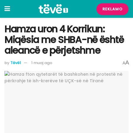
REKLAMO
Hamza uron 4 Korrikun:
Miqësia me SHBA-në është
aleancë e përjetshme
A
by
Tëvë1
1 muaj ago
A