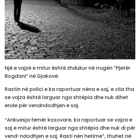
Një e vajzë e mitur është zhdukur në rrugën “Pjetër
Bogdani” në Gjakovë.
Rastin në polici e ka raportuar nëna e saj, e cila tha
se vajza është larguar nga shtëpia dhe nuk dihet
ende për vendndodhjen e saj.
“Ankuesja femër kosovare, ka raportuar se vajza e
saj e mitur është larguar nga shtëpia dhe nuk di për
vend-ndodhjen e saj. Rasti nën hetime”, thuhet në