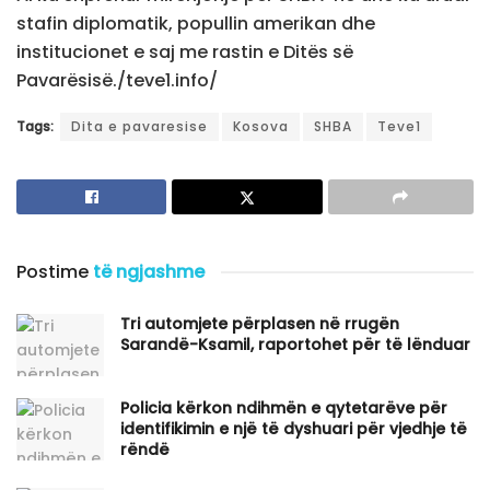
stafin diplomatik, popullin amerikan dhe
institucionet e saj me rastin e Ditës së
Pavarësisë./teve1.info/
Tags:
Dita e pavaresise
Kosova
SHBA
Teve1
Postime
të ngjashme
Tri automjete përplasen në rrugën
Sarandë-Ksamil, raportohet për të lënduar
Policia kërkon ndihmën e qytetarëve për
identifikimin e një të dyshuari për vjedhje të
rëndë