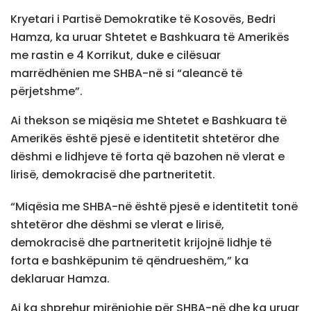
Kryetari i Partisë Demokratike të Kosovës, Bedri
Hamza, ka uruar Shtetet e Bashkuara të Amerikës
me rastin e 4 Korrikut, duke e cilësuar
marrëdhënien me SHBA-në si “aleancë të
përjetshme”.
Ai thekson se miqësia me Shtetet e Bashkuara të
Amerikës është pjesë e identitetit shtetëror dhe
dëshmi e lidhjeve të forta që bazohen në vlerat e
lirisë, demokracisë dhe partneritetit.
“Miqësia me SHBA-në është pjesë e identitetit tonë
shtetëror dhe dëshmi se vlerat e lirisë,
demokracisë dhe partneritetit krijojnë lidhje të
forta e bashkëpunim të qëndrueshëm,” ka
deklaruar Hamza.
Ai ka shprehur mirënjohje për SHBA-në dhe ka uruar