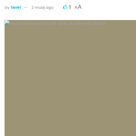
1
A
by
teve1
2 muaj ago
A