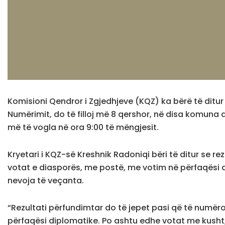
Komisioni Qendror i Zgjedhjeve (KQZ) ka bërë të ditu
Numërimit, do të filloj më 8 qershor, në disa komuna d
më të vogla në ora 9:00 të mëngjesit.
Kryetari i KQZ-së Kreshnik Radoniqi bëri të ditur se r
votat e diasporës, me postë, me votim në përfaqësi
nevoja të veçanta.
“Rezultati përfundimtar do të jepet pasi që të numë
përfaqësi diplomatike. Po ashtu edhe votat me kush