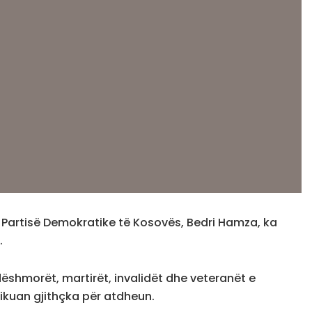
i i Partisë Demokratike të Kosovës, Bedri Hamza, ka
.
shmorët, martirët, invalidët dhe veteranët e
rifikuan gjithçka për atdheun.