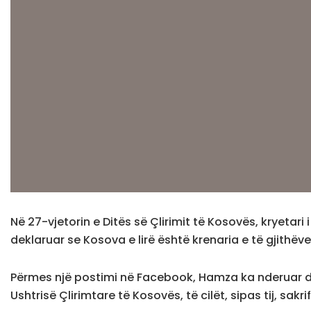
Në 27-vjetorin e Ditës së Çlirimit të Kosovës, kryetar
deklaruar se Kosova e lirë është krenaria e të gjithëve
Përmes një postimi në Facebook, Hamza ka nderuar dë
Ushtrisë Çlirimtare të Kosovës, të cilët, sipas tij, sak