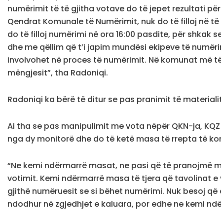
numërimit të të gjitha votave do të jepet rezultati pë
Qendrat Komunale të Numërimit, nuk do të filloj në t
do të filloj numërimi në ora 16:00 pasdite, për shkak 
dhe me qëllim që t’i japim mundësi ekipeve të numëri
involvohet në proces të numërimit. Në komunat më të v
mëngjesit”, tha Radoniqi.
Radoniqi ka bërë të ditur se pas pranimit të materialit 
Ai tha se pas manipulimit me vota nëpër QKN-ja, KQZ
nga dy monitorë dhe do të ketë masa të rrepta të kont
“Ne kemi ndërmarrë masat, ne pasi që të pranojmë mate
votimit. Kemi ndërmarrë masa të tjera që tavolinat e
gjithë numëruesit se si bëhet numërimi. Nuk besoj që 
ndodhur në zgjedhjet e kaluara, por edhe ne kemi ndër