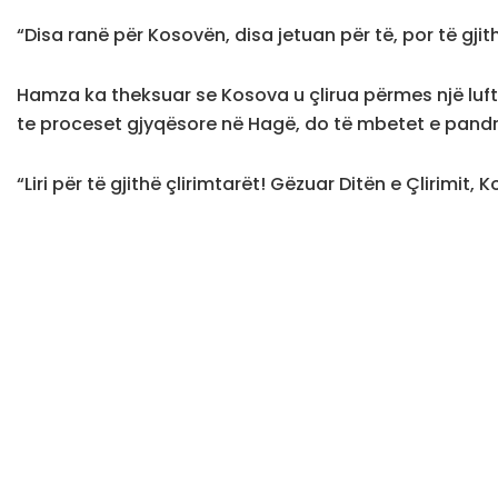
“Disa ranë për Kosovën, disa jetuan për të, por të gjit
Hamza ka theksuar se Kosova u çlirua përmes një lufte t
te proceset gjyqësore në Hagë, do të mbetet e pand
“Liri për të gjithë çlirimtarët! Gëzuar Ditën e Çlirimit