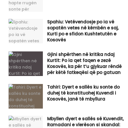
Spahiu: Vetëvendosje po ia vë
sopatën vetes në këmbën e saj,
Kurti po e sfidon Kushtetutën e
Kosovës
Gjini shpërthen në kritika ndaj
Kurtit: Po ia qet faqen e zezë
Kosovës, ka për t’u gjykuar rëndë
për këtë fatkeqësi që po gatuan
Tahiri: Dyert e sallës ku sonte do
duhej të konstituohej Kuvendi i
Kosovës, janë të mbyllura
Mbyllen dyert e sallës së Kuvendit,
Ramadani e vlerëson si skandal: