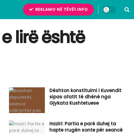
REKLAMO NË TËVË1.INFO
e lirë është
Dështon konstituimi i Kuvendit
sipas afatit të dhënë nga
Gjykata Kushtetuese
Haziri: Partia e parë duhej ta
hapte rrugën sonte për seancë