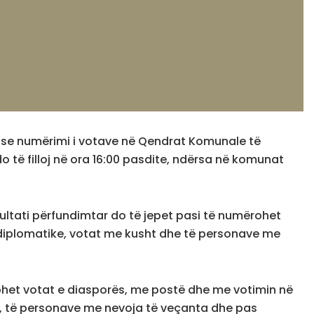
r se numërimi i votave në Qendrat Komunale të
o të filloj në ora 16:00 pasdite, ndërsa në komunat
ezultati përfundimtar do të jepet pasi të numërohet
 diplomatike, votat me kusht dhe të personave me
rohet votat e diasporës, me postë dhe me votimin në
t, të personave me nevoja të veçanta dhe pas