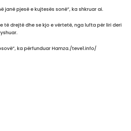
hë janë pjesë e kujtesës sonë”, ka shkruar ai.
ë drejtë dhe se kjo e vërtetë, nga lufta për liri deri
ryshuar.
, Kosovë”, ka përfunduar Hamza./teve1.info/