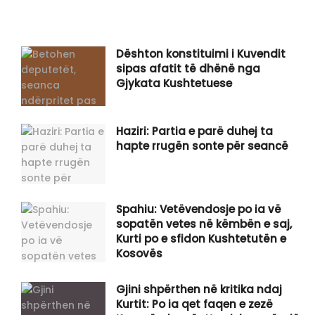
Dështon konstituimi i Kuvendit
sipas afatit të dhënë nga
Gjykata Kushtetuese
Haziri: Partia e parë duhej ta
hapte rrugën sonte për seancë
Spahiu: Vetëvendosje po ia vë
sopatën vetes në këmbën e saj,
Kurti po e sfidon Kushtetutën e
Kosovës
Gjini shpërthen në kritika ndaj
Kurtit: Po ia qet faqen e zezë