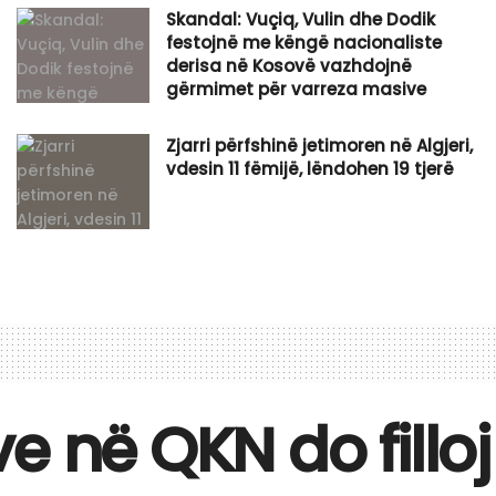
Skandal: Vuçiq, Vulin dhe Dodik
festojnë me këngë nacionaliste
derisa në Kosovë vazhdojnë
gërmimet për varreza masive
Zjarri përfshinë jetimoren në Algjeri,
vdesin 11 fëmijë, lëndohen 19 tjerë
e në QKN do fillo