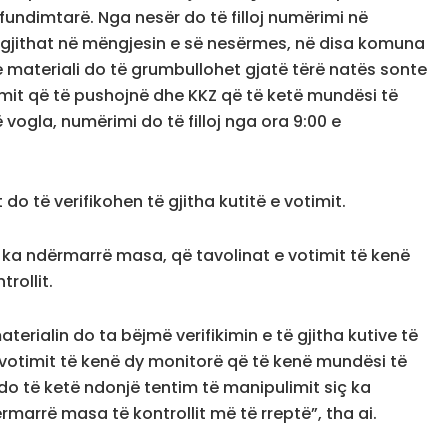
rfundimtarë. Nga nesër do të filloj numërimi në
ë gjithat në mëngjesin e së nesërmes, në disa komuna
se materiali do të grumbullohet gjatë tërë natës sonte
mit që të pushojnë dhe KKZ që të ketë mundësi të
ogla, numërimi do të filloj nga ora 9:00 e
do të verifikohen të gjitha kutitë e votimit.
 ka ndërmarrë masa, që tavolinat e votimit të kenë
rollit.
rialin do ta bëjmë verifikimin e të gjitha kutive të
 votimit të kenë dy monitorë që të kenë mundësi të
do të ketë ndonjë tentim të manipulimit siç ka
marrë masa të kontrollit më të rreptë”, tha ai.