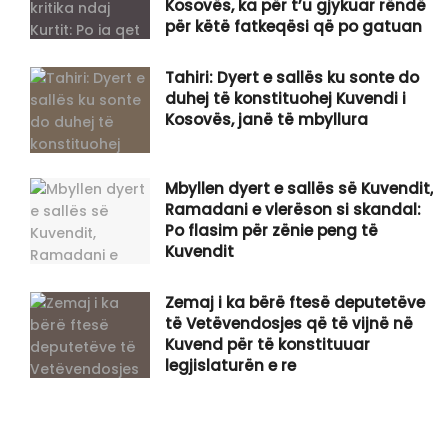
Kosovës, ka për t’u gjykuar rëndë
për këtë fatkeqësi që po gatuan
Tahiri: Dyert e sallës ku sonte do
duhej të konstituohej Kuvendi i
Kosovës, janë të mbyllura
Mbyllen dyert e sallës së Kuvendit,
Ramadani e vlerëson si skandal:
Po flasim për zënie peng të
Kuvendit
Zemaj i ka bërë ftesë deputetëve
të Vetëvendosjes që të vijnë në
Kuvend për të konstituuar
legjislaturën e re