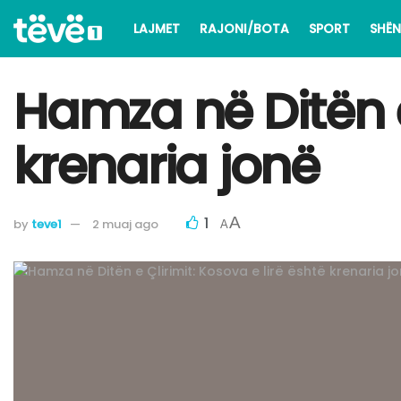
LAJMET
RAJONI/BOTA
SPORT
SHËN
Hamza në Ditën e 
krenaria jonë
1
A
by
teve1
2 muaj ago
A