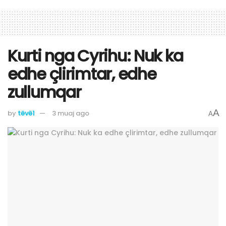
​Kurti nga Cyrihu: Nuk ka
edhe çlirimtar, edhe
zullumqar
A
by
tëvë1
3 muaj ago
A