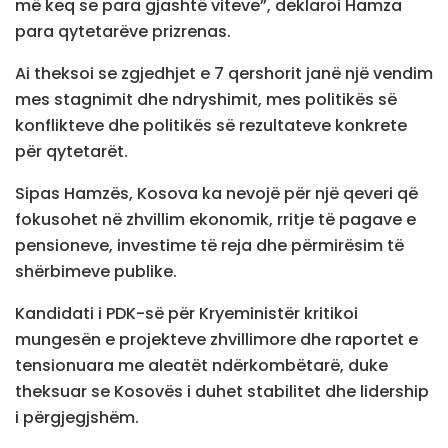
më keq se para gjashtë viteve”, deklaroi Hamza
para qytetarëve prizrenas.
Ai theksoi se zgjedhjet e 7 qershorit janë një vendim
mes stagnimit dhe ndryshimit, mes politikës së
konflikteve dhe politikës së rezultateve konkrete
për qytetarët.
Sipas Hamzës, Kosova ka nevojë për një qeveri që
fokusohet në zhvillim ekonomik, rritje të pagave e
pensioneve, investime të reja dhe përmirësim të
shërbimeve publike.
Kandidati i PDK-së për Kryeministër kritikoi
mungesën e projekteve zhvillimore dhe raportet e
tensionuara me aleatët ndërkombëtarë, duke
theksuar se Kosovës i duhet stabilitet dhe lidership
i përgjegjshëm.