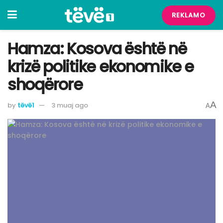
REKLAMO
Hamza: Kosova është në
krizë politike ekonomike e
shoqërore
A
by
tëvë1
3 muaj ago
A