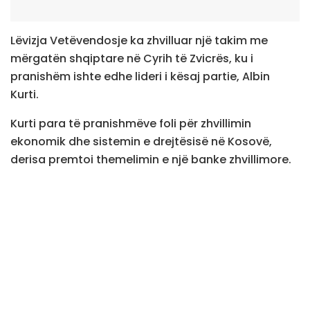
Lëvizja Vetëvendosje ka zhvilluar një takim me
mërgatën shqiptare në Cyrih të Zvicrës, ku i
pranishëm ishte edhe lideri i kësaj partie, Albin
Kurti.
Kurti para të pranishmëve foli për zhvillimin
ekonomik dhe sistemin e drejtësisë në Kosovë,
derisa premtoi themelimin e një banke zhvillimore.
“Do ta themelojmë bankën zhvillimore, për ta
mbështetur zhvillimin industrial dhe ndërmarrjet”,
tha Kurti.
Ai tha se partneri kryesor tregtar i Kosovës në rajon
tashmë është Shqipëria dhe jo Serbia, siç ishte
sipas tij në qeveritë e kaluara.