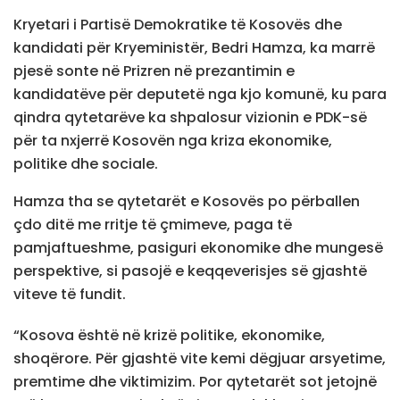
Kryetari i Partisë Demokratike të Kosovës dhe
kandidati për Kryeministër, Bedri Hamza, ka marrë
pjesë sonte në Prizren në prezantimin e
kandidatëve për deputetë nga kjo komunë, ku para
qindra qytetarëve ka shpalosur vizionin e PDK-së
për ta nxjerrë Kosovën nga kriza ekonomike,
politike dhe sociale.
Hamza tha se qytetarët e Kosovës po përballen
çdo ditë me rritje të çmimeve, paga të
pamjaftueshme, pasiguri ekonomike dhe mungesë
perspektive, si pasojë e keqqeverisjes së gjashtë
viteve të fundit.
“Kosova është në krizë politike, ekonomike,
shoqërore. Për gjashtë vite kemi dëgjuar arsyetime,
premtime dhe viktimizim. Por qytetarët sot jetojnë