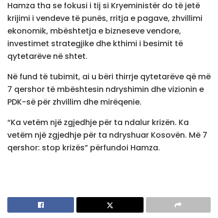
Hamza tha se fokusi i tij si Kryeministër do të jetë
krijimi i vendeve të punës, rritja e pagave, zhvillimi
ekonomik, mbështetja e bizneseve vendore,
investimet strategjike dhe kthimi i besimit të
qytetarëve në shtet.
Në fund të tubimit, ai u bëri thirrje qytetarëve që më
7 qershor të mbështesin ndryshimin dhe vizionin e
PDK-së për zhvillim dhe mirëqenie.
“Ka vetëm një zgjedhje për ta ndalur krizën. Ka
vetëm një zgjedhje për ta ndryshuar Kosovën. Më 7
qershor: stop krizës” përfundoi Hamza.