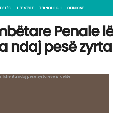
DETËSI
LIFE STYLE
TEKNOLOGJI
OPINIONE
bëtare Penale l
a ndaj pesë zyrtar