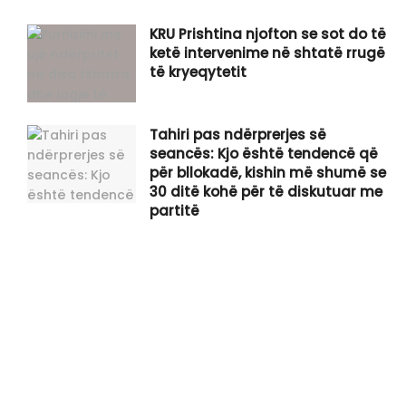
KRU Prishtina njofton se sot do të
ketë intervenime në shtatë rrugë
të kryeqytetit
Tahiri pas ndërprerjes së
seancës: Kjo është tendencë që
për bllokadë, kishin më shumë se
30 ditë kohë për të diskutuar me
partitë
Drita kërkon fitoren në San Marino
Infantino mbetet në krye të FIFA-s