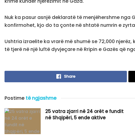
krime kundër njerëzimit në Gaza.
Nuk ka pasur asnjë deklaratë të menjëhershme nga GJ
konfirmohet, kjo do ta çonte në shtatë numrin e zyrta
Ushtria izraelite ka vrarë më shumë se 72,000 njerëz,
të tjerë në një luftë dyvjeçare në Rripin e Gazës që nga 
Share
Postime
të ngjashme
25 vatra zjarri në 24 orët e fundit
në Shqipëri, 5 ende aktive