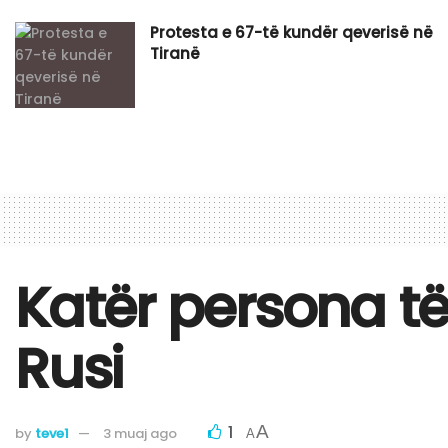
Protesta e 67-të kundër qeverisë në
Tiranë
Katër persona të
Rusi
1
A
by
teve1
3 muaj ago
A