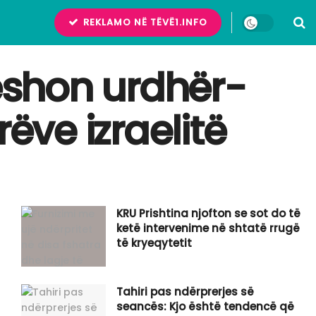
REKLAMO NË TËVË1.INFO
ëshon urdhër-
ëve izraelitë
KRU Prishtina njofton se sot do të
ketë intervenime në shtatë rrugë
të kryeqytetit
Tahiri pas ndërprerjes së
seancës: Kjo është tendencë që