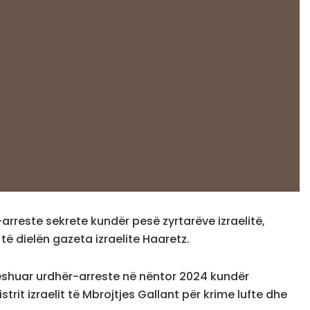
rreste sekrete kundër pesë zyrtarëve izraelitë,
të dielën gazeta izraelite Haaretz.
lëshuar urdhër-arreste në nëntor 2024 kundër
trit izraelit të Mbrojtjes Gallant për krime lufte dhe