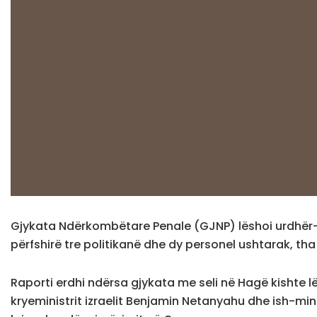
Gjykata Ndërkombëtare Penale (GJNP) lëshoi ​​urdhër-a
përfshirë tre politikanë dhe dy personel ushtarak, tha 
Raporti erdhi ndërsa gjykata me seli në Hagë kishte 
kryeministrit izraelit Benjamin Netanyahu dhe ish-minis