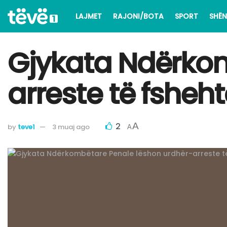
LAJMET
RAJONI/BOTA
SPORT
SHËN
Gjykata Ndërkom
arreste të fsheht
2
A
by
teve1
3 muaj ago
A