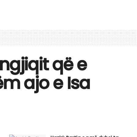
gjiqit që e
ëm ajo e Isa