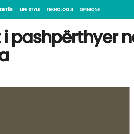
DETËSI
LIFE STYLE
TEKNOLOGJI
OPINIONE
 i pashpërthyer n
ja