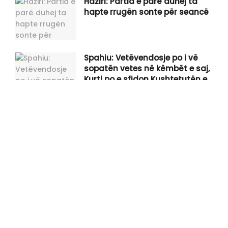
Haziri: Partia e parë duhej ta
hapte rrugën sonte për seancë
Spahiu: Vetëvendosje po i vë
sopatën vetes në këmbët e saj,
Kurti po e sfidon Kushtetutën e
Kosovës
Gjini shpërthen në kritika ndaj
Kurtit: Po ia qet faqen e zezë
Kosovës, ka për t’u gjykuar rëndë
për këtë fatkeqësi që po gatuan
Tahiri: Dyert e sallës ku sonte do
duhej të konstituohej Kuvendi i
Kosovës, janë të mbyllura