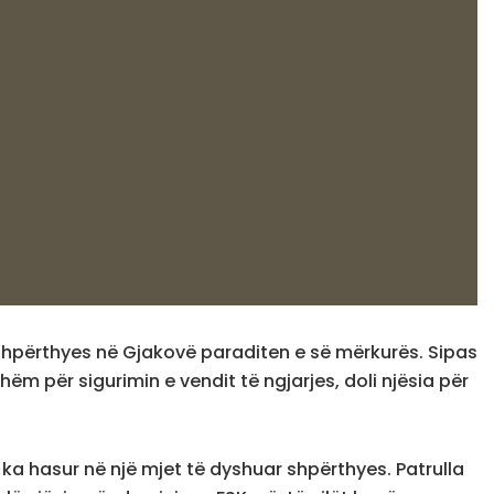
 shpërthyes në Gjakovë paraditen e së mërkurës. Sipas
ëm për sigurimin e vendit të ngjarjes, doli njësia për
t ka hasur në një mjet të dyshuar shpërthyes. Patrulla