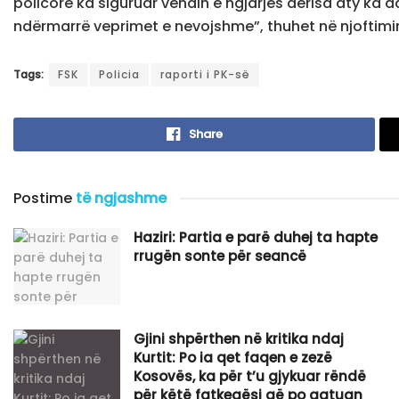
policore ka siguruar vendin e ngjarjes derisa aty ka d
ndërmarrë veprimet e nevojshme”, thuhet në njoftimin
Tags:
FSK
Policia
raporti i PK-së
Share
Postime
të ngjashme
Haziri: Partia e parë duhej ta hapte
rrugën sonte për seancë
Gjini shpërthen në kritika ndaj
Kurtit: Po ia qet faqen e zezë
Kosovës, ka për t’u gjykuar rëndë
për këtë fatkeqësi që po gatuan