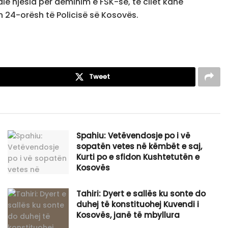
alë njësia për deminim e FSK-së, të cilët kanë
 24-orësh të Policisë së Kosovës.
Tweet
Spahiu: Vetëvendosje po i vë
sopatën vetes në këmbët e saj,
Kurti po e sfidon Kushtetutën e
Kosovës
Tahiri: Dyert e sallës ku sonte do
duhej të konstituohej Kuvendi i
Kosovës, janë të mbyllura