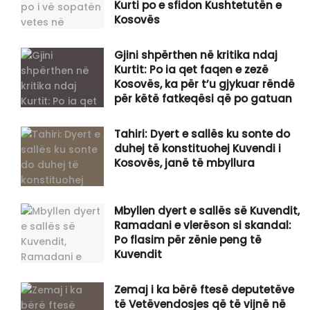
Kurti po e sfidon Kushtetutën e
Kosovës
Gjini shpërthen në kritika ndaj
Kurtit: Po ia qet faqen e zezë
Kosovës, ka për t’u gjykuar rëndë
për këtë fatkeqësi që po gatuan
Tahiri: Dyert e sallës ku sonte do
duhej të konstituohej Kuvendi i
Kosovës, janë të mbyllura
Mbyllen dyert e sallës së Kuvendit,
Ramadani e vlerëson si skandal:
Po flasim për zënie peng të
Kuvendit
Zemaj i ka bërë ftesë deputetëve
të Vetëvendosjes që të vijnë në