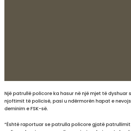
Një patrullë policore ka hasur në një mjet të dyshuar
njoftimit të policisë, pasi u ndërmorën hapat e nevojsh
deminim e FSK-së.
“Është raportuar se patrulla policore gjatë patrullimi