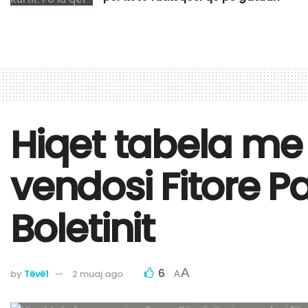
Hiqet tabela me 
vendosi Fitore P
Boletinit
6
A
by
Tëvë1
2 muaj ago
A