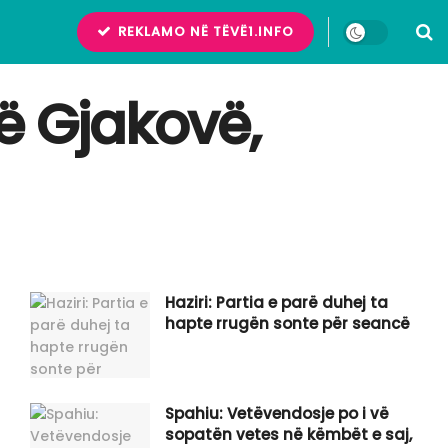
REKLAMO NË TËVË1.INFO
ë Gjakovë,
Haziri: Partia e parë duhej ta
hapte rrugën sonte për seancë
Spahiu: Vetëvendosje po i vë
sopatën vetes në këmbët e saj,