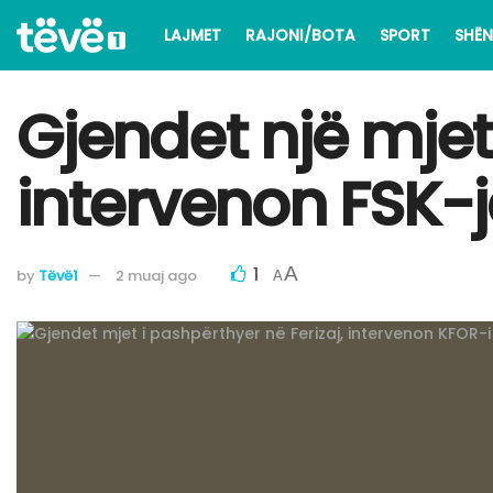
LAJMET
RAJONI/BOTA
SPORT
SHËN
Gjendet një mjet
intervenon FSK-
1
A
by
Tëvë1
2 muaj ago
A