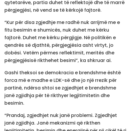
qytetarëve, partia duhet të reflektojë dhe të marrë
përgjegjësi, në vend se të kërkojë fajtorë.
“Kur për disa zgjedhje me radhë nuk arrijmë me e
fitu besimin e shumicës, nuk duhet me kërku
fajtorë. Duhet me kërku përgjigje. Në politikën e
qendrës së djathtë, përgjegjësia asht virtyt, jo
dobësi. Vetëm përmes reflektimit, meritës dhe
përgjegjësisë rikthehet besimi”, ka shkruar ai.
Gashi theksoi se demokracia e brendshme është
forca më e madhe e LDK-së dhe jo një rrezik për
partinë, ndërsa shtoi se zgjedhjet e brendshme
janë zgjidhja për të rikthyer legjitimitetin dhe
besimin.
“Prandaj, zgjedhjet nuk janë problemi. Zgjedhjet
janë zgjidhja. Janë mekanizmi që rikthen
legjitimitetin, besimin dhe energjinë për nji cikël të ri