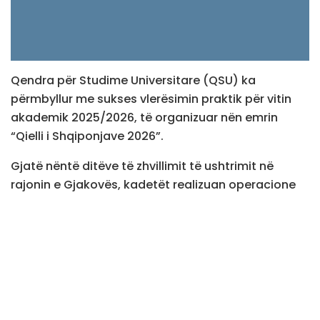
Qendra për Studime Universitare (QSU) ka
përmbyllur me sukses vlerësimin praktik për vitin
akademik 2025/2026, të organizuar nën emrin
“Qielli i Shqiponjave 2026”.
Gjatë nëntë ditëve të zhvillimit të ushtrimit në
rajonin e Gjakovës, kadetët realizuan operacione
luftarake në nivel togu dhe kompanie, duke vënë në
praktikë njohuritë teorike dhe aftësitë e fituara
gjatë vitit akademik.
Vlerësimi praktik përfshiu planifikimin dhe zbatimin
e operacioneve luftarake, zhvillimin e drilleve të
betejës, koordinimin ndërmjet njësive dhe marrjen