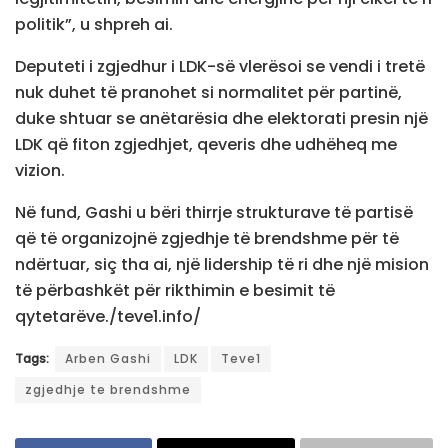
politik”, u shpreh ai.
Deputeti i zgjedhur i LDK-së vlerësoi se vendi i tretë
nuk duhet të pranohet si normalitet për partinë,
duke shtuar se anëtarësia dhe elektorati presin një
LDK që fiton zgjedhjet, qeveris dhe udhëheq me
vizion.
Në fund, Gashi u bëri thirrje strukturave të partisë
që të organizojnë zgjedhje të brendshme për të
ndërtuar, siç tha ai, një lidership të ri dhe një mision
të përbashkët për rikthimin e besimit të
qytetarëve./teve1.info/
Tags:
Arben Gashi
LDK
Teve1
zgjedhje te brendshme