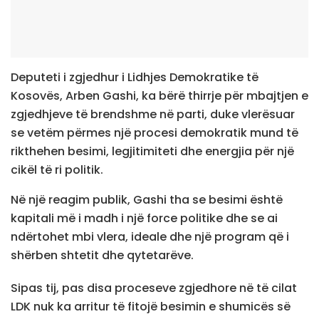
Deputeti i zgjedhur i Lidhjes Demokratike të
Kosovës, Arben Gashi, ka bërë thirrje për mbajtjen e
zgjedhjeve të brendshme në parti, duke vlerësuar
se vetëm përmes një procesi demokratik mund të
rikthehen besimi, legjitimiteti dhe energjia për një
cikël të ri politik.
Në një reagim publik, Gashi tha se besimi është
kapitali më i madh i një force politike dhe se ai
ndërtohet mbi vlera, ideale dhe një program që i
shërben shtetit dhe qytetarëve.
Sipas tij, pas disa proceseve zgjedhore në të cilat
LDK nuk ka arritur të fitojë besimin e shumicës së