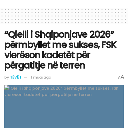
“Qielli i Shqiponjave 2026”
përmbyllet me sukses, FSK
vlerëson kadetët për
përgatitje në terren
A
by
TËVË 1
1 muaj ago
A