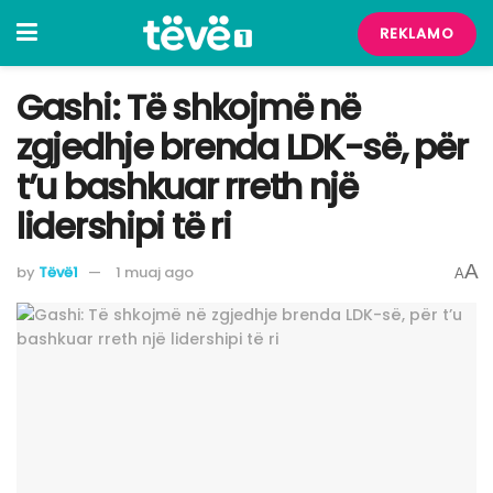
REKLAMO
Gashi: Të shkojmë në
zgjedhje brenda LDK-së, për
t’u bashkuar rreth një
lidershipi të ri
A
by
Tëvë1
1 muaj ago
A