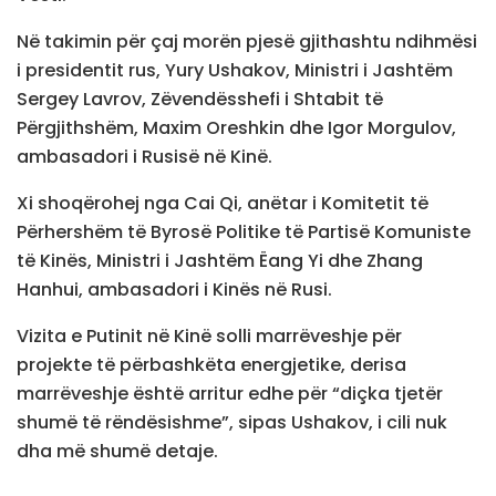
Në takimin për çaj morën pjesë gjithashtu ndihmësi
i presidentit rus, Yury Ushakov, Ministri i Jashtëm
Sergey Lavrov, Zëvendësshefi i Shtabit të
Përgjithshëm, Maxim Oreshkin dhe Igor Morgulov,
ambasadori i Rusisë në Kinë.
Xi shoqërohej nga Cai Qi, anëtar i Komitetit të
Përhershëm të Byrosë Politike të Partisë Komuniste
të Kinës, Ministri i Jashtëm Ëang Yi dhe Zhang
Hanhui, ambasadori i Kinës në Rusi.
Vizita e Putinit në Kinë solli marrëveshje për
projekte të përbashkëta energjetike, derisa
marrëveshje është arritur edhe për “diçka tjetër
shumë të rëndësishme”, sipas Ushakov, i cili nuk
dha më shumë detaje.