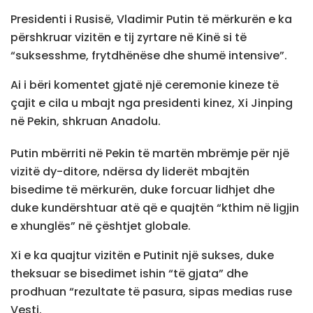
Presidenti i Rusisë, Vladimir Putin të mërkurën e ka
përshkruar vizitën e tij zyrtare në Kinë si të
“suksesshme, frytdhënëse dhe shumë intensive”.
Ai i bëri komentet gjatë një ceremonie kineze të
çajit e cila u mbajt nga presidenti kinez, Xi Jinping
në Pekin, shkruan Anadolu.
Putin mbërriti në Pekin të martën mbrëmje për një
vizitë dy-ditore, ndërsa dy liderët mbajtën
bisedime të mërkurën, duke forcuar lidhjet dhe
duke kundërshtuar atë që e quajtën “kthim në ligjin
e xhunglës” në çështjet globale.
Xi e ka quajtur vizitën e Putinit një sukses, duke
theksuar se bisedimet ishin “të gjata” dhe
prodhuan “rezultate të pasura, sipas medias ruse
Vesti.