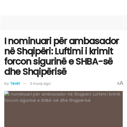
I nominuari për ambasador
në Shqipëri: Luftimi i krimit
forcon sigurinë e SHBA-së
dhe Shqipërisë
A
by
Tëvë1
3 muaj ago
A