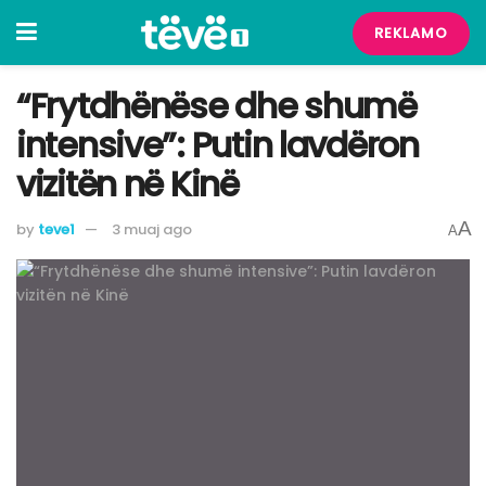
REKLAMO
“Frytdhënëse dhe shumë
intensive”: Putin lavdëron
vizitën në Kinë
A
by
teve1
3 muaj ago
A