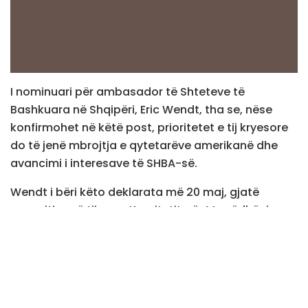
I nominuari për ambasador të Shteteve të
Bashkuara në Shqipëri, Eric Wendt, tha se, nëse
konfirmohet në këtë post, prioritetet e tij kryesore
do të jenë mbrojtja e qytetarëve amerikanë dhe
avancimi i interesave të SHBA-së.
Wendt i bëri këto deklarata më 20 maj, gjatë
paraqitjes së tij para Komitetit për Marrëdhënie me
Jashtë të Senatit amerikan, në kuadër të procesit
të konfirmimit për postin e ambasadorit në Tiranë.
Ai tha se, nëse konfirmohet, do të punojë në katër
drejtime kryesore, duke përfshirë sigurinë,