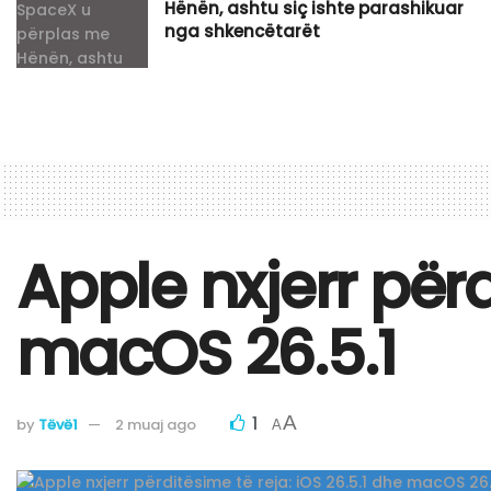
Hënën, ashtu siç ishte parashikuar
nga shkencëtarët
Apple nxjerr përd
macOS 26.5.1
1
A
by
Tëvë1
2 muaj ago
A