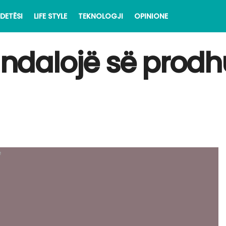
DETËSI
LIFE STYLE
TEKNOLOGJI
OPINIONE
ë ndalojë së prod