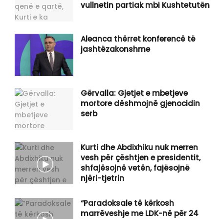
vullnetin partiak mbi Kushtetutën
Aleanca thërret konferencë të
jashtëzakonshme
Gërvalla: Gjetjet e mbetjeve
mortore dëshmojnë gjenocidin
serb
Kurti dhe Abdixhiku nuk merren
vesh për çështjen e presidentit,
shfajësojnë vetën, fajësojnë
njëri-tjetrin
“Paradoksale të kërkosh
marrëveshje me LDK-në për 24