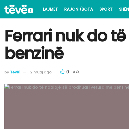
LAJMET
RAJONI/BOTA
SPORT
SHËN
Ferrari nuk do t
benzinë
0
A
by
Tëvë1
2 muaj ago
A