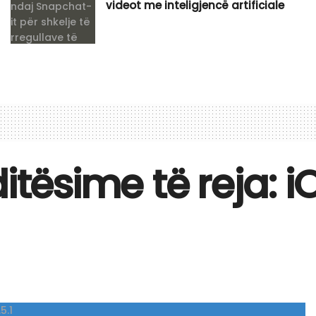
videot me inteligjencë artificiale
itësime të reja: i