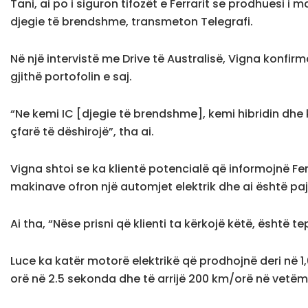
Tani, ai po i siguron tifozët e Ferrarit se prodhuesi
djegie të brendshme, transmeton Telegrafi.
Në një intervistë me Drive të Australisë, Vigna konfirmo
gjithë portofolin e saj.
“Ne kemi IC [djegie të brendshme], kemi hibridin dhe k
çfarë të dëshirojë”, tha ai.
Vigna shtoi se ka klientë potencialë që informojnë Fe
makinave ofron një automjet elektrik dhe ai është paj
Ai tha, “Nëse prisni që klienti ta kërkojë këtë, është t
Luce ka katër motorë elektrikë që prodhojnë deri në 1,
orë në 2.5 sekonda dhe të arrijë 200 km/orë në vetëm