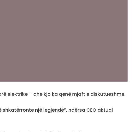
parë elektrike – dhe kjo ka qenë mjaft e diskutueshme.
“të shkatërronte një legjendë”, ndërsa CEO aktual