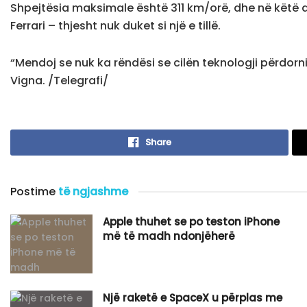
Shpejtësia maksimale është 311 km/orë, dhe në këtë d
Ferrari – thjesht nuk duket si një e tillë.
“Mendoj se nuk ka rëndësi se cilën teknologji përdorni
Vigna. /Telegrafi/
Share
Postime
të ngjashme
Apple thuhet se po teston iPhone
më të madh ndonjëherë
Një raketë e SpaceX u përplas me