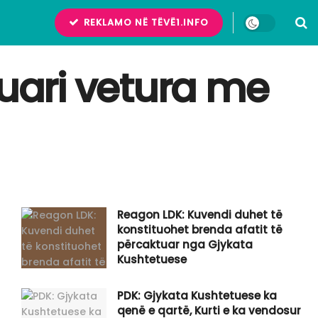
REKLAMO NË TËVË1.INFO
huari vetura me
Reagon LDK: Kuvendi duhet të
konstituohet brenda afatit të
përcaktuar nga Gjykata
Kushtetuese
PDK: Gjykata Kushtetuese ka
qenë e qartë, Kurti e ka vendosur