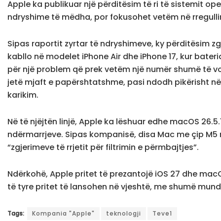
Apple ka publikuar një përditësim të ri të sistemit opera
ndryshime të mëdha, por fokusohet vetëm në rregullim
Sipas raportit zyrtar të ndryshimeve, ky përditësim 
kabllo në modelet iPhone Air dhe iPhone 17, kur bater
për një problem që prek vetëm një numër shumë të vo
jetë mjaft e papërshtatshme, pasi ndodh pikërisht n
karikim.
Në të njëjtën linjë, Apple ka lëshuar edhe macOS 26.5.1
ndërmarrjeve. Sipas kompanisë, disa Mac me çip M5 mu
“zgjerimeve të rrjetit për filtrimin e përmbajtjes”.
Ndërkohë, Apple pritet të prezantojë iOS 27 dhe mac
të tyre pritet të lansohen në vjeshtë, me shumë mund
Tags:
Kompania "Apple"
teknologji
Teve1