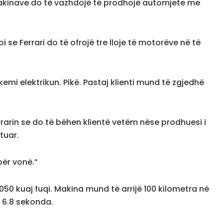
 i makinave do të vazhdojë të prodhojë automjete me
i se Ferrari do të ofrojë tre lloje të motorëve në të
emi elektrikun. Pikë. Pastaj klienti mund të zgjedhë
rrarin se do të bëhen klientë vetëm nëse prodhuesi i
tuar.
epër vonë.”
050 kuaj fuqi. Makina mund të arrijë 100 kilometra në
 6.8 sekonda.