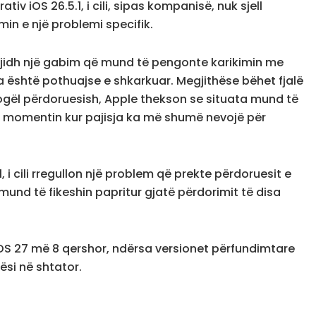
tiv iOS 26.5.1, i cili, sipas kompanisë, nuk sjell
in e një problemi specifik.
zgjidh një gabim që mund të pengonte karikimin me
ia është pothuajse e shkarkuar. Megjithëse bëhet fjalë
gël përdoruesish, Apple thekson se situata mund të
ë momentin kur pajisja ka më shumë nevojë për
, i cili rregullon një problem që prekte përdoruesit e
nd të fikeshin papritur gjatë përdorimit të disa
OS 27 më 8 qershor, ndërsa versionet përfundimtare
ësi në shtator.