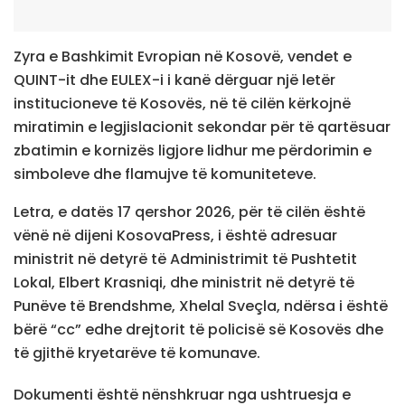
Zyra e Bashkimit Evropian në Kosovë, vendet e
QUINT-it dhe EULEX-i i kanë dërguar një letër
institucioneve të Kosovës, në të cilën kërkojnë
miratimin e legjislacionit sekondar për të qartësuar
zbatimin e kornizës ligjore lidhur me përdorimin e
simboleve dhe flamujve të komuniteteve.
Letra, e datës 17 qershor 2026, për të cilën është
vënë në dijeni KosovaPress, i është adresuar
ministrit në detyrë të Administrimit të Pushtetit
Lokal, Elbert Krasniqi, dhe ministrit në detyrë të
Punëve të Brendshme, Xhelal Sveçla, ndërsa i është
bërë “cc” edhe drejtorit të policisë së Kosovës dhe
të gjithë kryetarëve të komunave.
Dokumenti është nënshkruar nga ushtruesja e