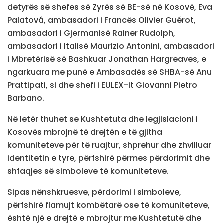
detyrës së shefes së Zyrës së BE-së në Kosovë, Eva
Palatová, ambasadori i Francës Olivier Guérot,
ambasadori i Gjermanisë Rainer Rudolph,
ambasadori i Italisë Maurizio Antonini, ambasadori
i Mbretërisë së Bashkuar Jonathan Hargreaves, e
ngarkuara me punë e Ambasadës së SHBA-së Anu
Prattipati, si dhe shefi i EULEX-it Giovanni Pietro
Barbano.
Në letër thuhet se Kushtetuta dhe legjislacioni i
Kosovës mbrojnë të drejtën e të gjitha
komuniteteve për të ruajtur, shprehur dhe zhvilluar
identitetin e tyre, përfshirë përmes përdorimit dhe
shfaqjes së simboleve të komuniteteve.
Sipas nënshkruesve, përdorimi i simboleve,
përfshirë flamujt kombëtarë ose të komuniteteve,
është një e drejtë e mbrojtur me Kushtetutë dhe