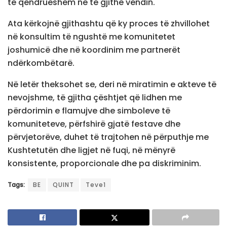
të qëndrueshëm në të gjithë vendin.
Ata kërkojnë gjithashtu që ky proces të zhvillohet
në konsultim të ngushtë me komunitetet
joshumicë dhe në koordinim me partnerët
ndërkombëtarë.
Në letër theksohet se, deri në miratimin e akteve të
nevojshme, të gjitha çështjet që lidhen me
përdorimin e flamujve dhe simboleve të
komuniteteve, përfshirë gjatë festave dhe
përvjetorëve, duhet të trajtohen në përputhje me
Kushtetutën dhe ligjet në fuqi, në mënyrë
konsistente, proporcionale dhe pa diskriminim.
Tags:
BE
QUINT
Teve1