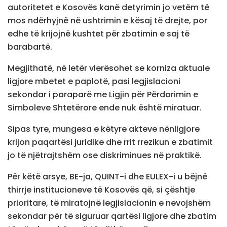
autoritetet e Kosovës kanë detyrimin jo vetëm të
mos ndërhyjnë në ushtrimin e kësaj të drejte, por
edhe të krijojnë kushtet për zbatimin e saj të
barabartë.
Megjithatë, në letër vlerësohet se korniza aktuale
ligjore mbetet e paplotë, pasi legjislacioni
sekondar i paraparë me Ligjin për Përdorimin e
Simboleve Shtetërore ende nuk është miratuar.
Sipas tyre, mungesa e këtyre akteve nënligjore
krijon paqartësi juridike dhe rrit rrezikun e zbatimit
jo të njëtrajtshëm ose diskriminues në praktikë.
Për këtë arsye, BE-ja, QUINT-i dhe EULEX-i u bëjnë
thirrje institucioneve të Kosovës që, si çështje
prioritare, të miratojnë legjislacionin e nevojshëm
sekondar për të siguruar qartësi ligjore dhe zbatim