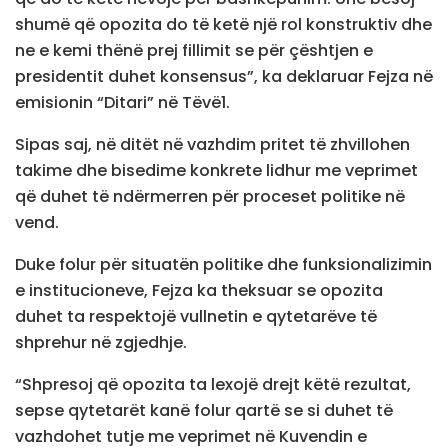
shumë që opozita do të ketë një rol konstruktiv dhe
ne e kemi thënë prej fillimit se për çështjen e
presidentit duhet konsensus”, ka deklaruar Fejza në
emisionin “Ditari” në Tëvë1.
Sipas saj, në ditët në vazhdim pritet të zhvillohen
takime dhe bisedime konkrete lidhur me veprimet
që duhet të ndërmerren për proceset politike në
vend.
Duke folur për situatën politike dhe funksionalizimin
e institucioneve, Fejza ka theksuar se opozita
duhet ta respektojë vullnetin e qytetarëve të
shprehur në zgjedhje.
“Shpresoj që opozita ta lexojë drejt këtë rezultat,
sepse qytetarët kanë folur qartë se si duhet të
vazhdohet tutje me veprimet në Kuvendin e