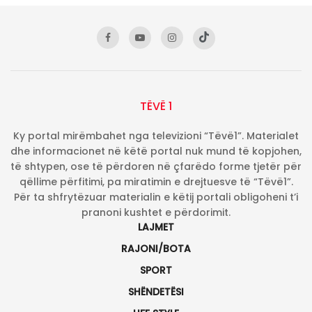
TËVË 1
Ky portal mirëmbahet nga televizioni “Tëvë1”. Materialet
dhe informacionet në këtë portal nuk mund të kopjohen,
të shtypen, ose të përdoren në çfarëdo forme tjetër për
qëllime përfitimi, pa miratimin e drejtuesve të “Tëvë1”.
Për ta shfrytëzuar materialin e këtij portali obligoheni t’i
pranoni kushtet e përdorimit.
LAJMET
RAJONI/BOTA
SPORT
SHËNDETËSI