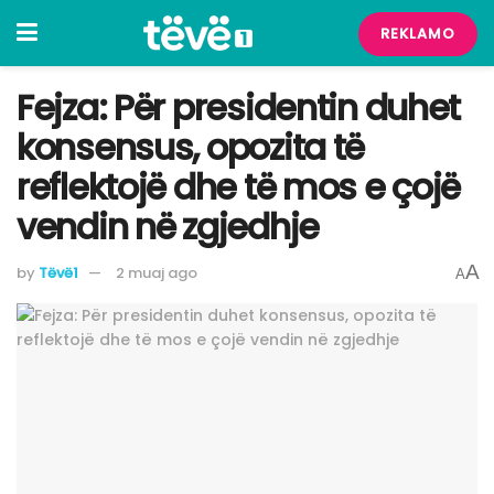
REKLAMO
Fejza: Për presidentin duhet
konsensus, opozita të
reflektojë dhe të mos e çojë
vendin në zgjedhje
A
by
Tëvë1
2 muaj ago
A