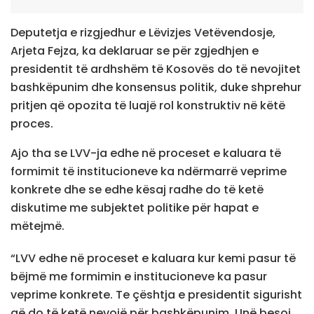
Deputetja e rizgjedhur e Lëvizjes Vetëvendosje,
Arjeta Fejza, ka deklaruar se për zgjedhjen e
presidentit të ardhshëm të Kosovës do të nevojitet
bashkëpunim dhe konsensus politik, duke shprehur
pritjen që opozita të luajë rol konstruktiv në këtë
proces.
Ajo tha se LVV-ja edhe në proceset e kaluara të
formimit të institucioneve ka ndërmarrë veprime
konkrete dhe se edhe kësaj radhe do të ketë
diskutime me subjektet politike për hapat e
mëtejmë.
“LVV edhe në proceset e kaluara kur kemi pasur të
bëjmë me formimin e institucioneve ka pasur
veprime konkrete. Te çështja e presidentit sigurisht
që do të ketë nevojë për bashkëpunim. Unë besoj