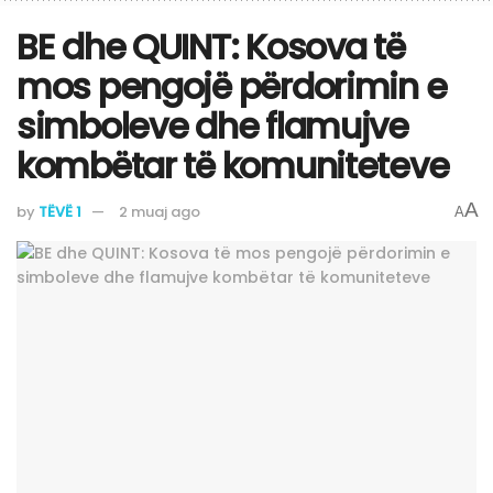
BE dhe QUINT: Kosova të
mos pengojë përdorimin e
simboleve dhe flamujve
kombëtar të komuniteteve
A
by
TËVË 1
2 muaj ago
A