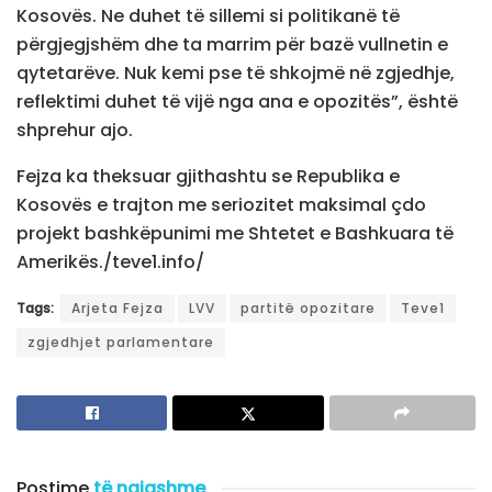
Kosovës. Ne duhet të sillemi si politikanë të
përgjegjshëm dhe ta marrim për bazë vullnetin e
qytetarëve. Nuk kemi pse të shkojmë në zgjedhje,
reflektimi duhet të vijë nga ana e opozitës”, është
shprehur ajo.
Fejza ka theksuar gjithashtu se Republika e
Kosovës e trajton me seriozitet maksimal çdo
projekt bashkëpunimi me Shtetet e Bashkuara të
Amerikës./teve1.info/
Tags:
Arjeta Fejza
LVV
partitë opozitare
Teve1
zgjedhjet parlamentare
Postime
të ngjashme