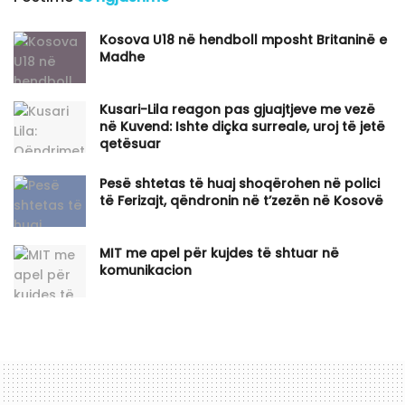
Kosova U18 në hendboll mposht Britaninë e
Madhe
Kusari-Lila reagon pas gjuajtjeve me vezë
në Kuvend: Ishte diçka surreale, uroj të jetë
qetësuar
Pesë shtetas të huaj shoqërohen në polici
të Ferizajt, qëndronin në t’zezën në Kosovë
MIT me apel për kujdes të shtuar në
komunikacion