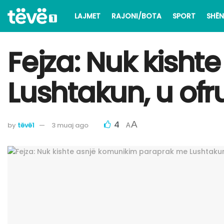
LAJMET
RAJONI/BOTA
SPORT
SHËN
Fejza: Nuk kish
Lushtakun, u of
4
A
by
tëvë1
3 muaj ago
A