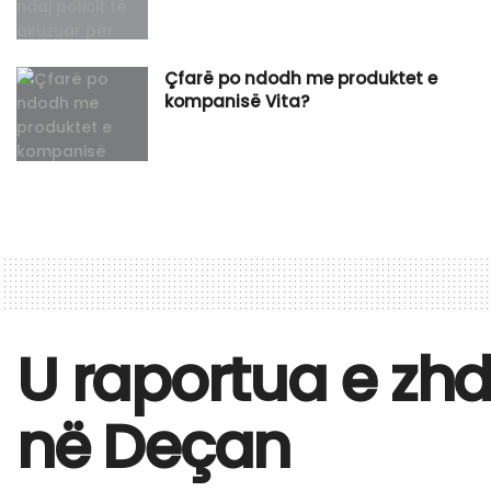
Çfarë po ndodh me produktet e
kompanisë Vita?
U raportua e zh
në Deçan