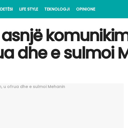
DETËSI
LIFE STYLE
TEKNOLOGJI
OPINIONE
te asnjë komunik
rua dhe e sulmoi 