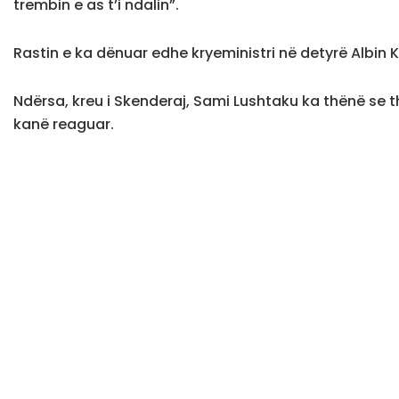
trembin e as t’i ndalin”.
Rastin e ka dënuar edhe kryeministri në detyrë Albin Ku
Ndërsa, kreu i Skenderaj, Sami Lushtaku ka thënë se th
kanë reaguar.