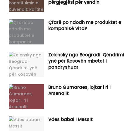
përgjegjësi për vendin
Çfarë po ndodh me produktet e
kompanisë Vita?
Zelensky nga Beogradi: Qëndrimi
ynë për Kosovën mbetet i
pandryshuar
Bruno Gumaraes, lojtar i ri i
Arsenalit
Vdes babai i Messit