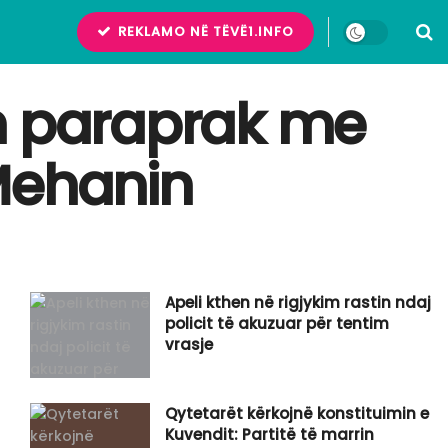
REKLAMO NË TËVË1.INFO
im paraprak me
Mehanin
Apeli kthen në rigjykim rastin ndaj
policit të akuzuar për tentim
vrasje
Qytetarët kërkojnë konstituimin e
Kuvendit: Partitë të marrin