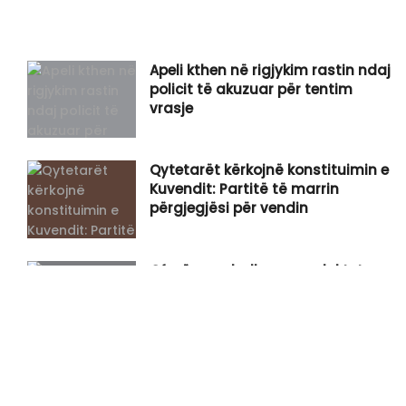
Apeli kthen në rigjykim rastin ndaj
policit të akuzuar për tentim
vrasje
Qytetarët kërkojnë konstituimin e
Kuvendit: Partitë të marrin
përgjegjësi për vendin
Çfarë po ndodh me produktet e
kompanisë Vita?
Zelensky nga Beogradi: Qëndrimi
ynë për Kosovën mbetet i