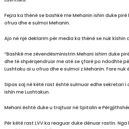
Fejza ka thënë se bashkë me Mehanin ishin duke pirë k
ofrua dhe e sulmoi Mehanin.
Ajo në një deklarim për media ka thënë se nuk kishi
“Bashkë me zëvendësministrin Mehani ishim duke pirë
dhe të shpërqendruar me atë se çfarë po ndodhte për
Lushtaku ai u ofrua dhe e sulmoi z.Mehanin. Fare nuk ë
Sipas saj në këtë rast është sulmuar edhe sekretari i
ishin me Lushtakun.
Mehani është duke u trajtuar në Spitalin e Përgjithshë
Për këtë rast LVV ka reaguar duke dënuar rastin. Nga k