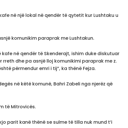
afe në një lokal në qendër të qytetit kur Lushtaku u
n asnjë komunikim paraprak me Lushtakun.
 kafe në qendër të Skenderajt, ishim duke diskutuar
 rreth dhe pa asnjë lloj komunikimi paraprak me z.
shtë përmendur emri i tij”, ka thënë Fejza.
 degës në këtë komunë, Bahri Zabeli nga njerëz që
m të Mitrovicës.
jo parit kanë thënë se sulme të tilla nuk mund t’i