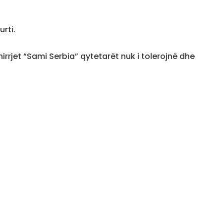
rti.
irrjet “Sami Serbia” qytetarët nuk i tolerojnë dhe