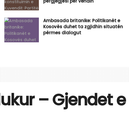
përgjegjësi për vendin
Ambasada britanike: Politikanët e
Kosovës duhet ta zgjidhin situatën
përmes dialogut
dukur – Gjendet e