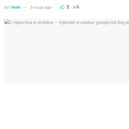
3
A
by
Tëvë1
3 muaj ago
A