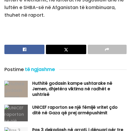
luftën e SHBA-së në Afganistan të kombinuara,
thuhet në raport.
Postime
të ngjashme
Huthitë godasin kampe ushtarake në
Jemen, dhjetëra viktima në radhët e
ushtrisë
UNICEF raporton se një fëmijë vritet çdo
ditë në Gaza që prej armëpushimit
Pas 3 dekadash në arrati, i dënuari për tre