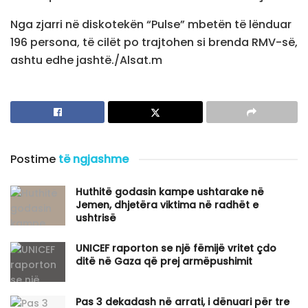
Nga zjarri në diskotekën “Pulse” mbetën të lënduar
196 persona, të cilët po trajtohen si brenda RMV-së,
ashtu edhe jashtë./Alsat.m
Postime
të ngjashme
Huthitë godasin kampe ushtarake në
Jemen, dhjetëra viktima në radhët e
ushtrisë
UNICEF raporton se një fëmijë vritet çdo
ditë në Gaza që prej armëpushimit
Pas 3 dekadash në arrati, i dënuari për tre