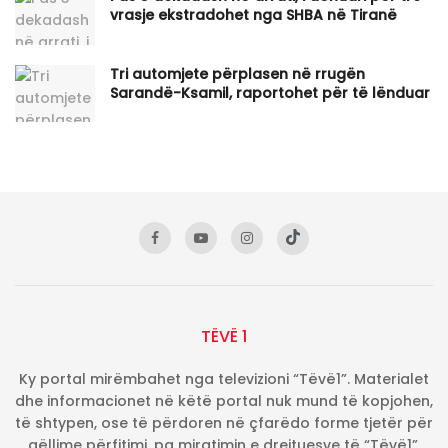
vrasje ekstradohet nga SHBA në Tiranë
Tri automjete përplasen në rrugën
Sarandë-Ksamil, raportohet për të lënduar
TËVË 1
Ky portal mirëmbahet nga televizioni “Tëvë1”. Materialet
dhe informacionet në këtë portal nuk mund të kopjohen,
të shtypen, ose të përdoren në çfarëdo forme tjetër për
qëllime përfitimi, pa miratimin e drejtuesve të “Tëvë1”.