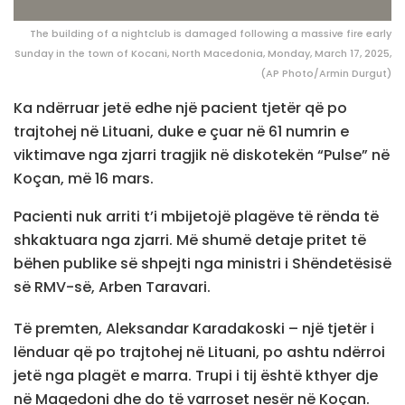
The building of a nightclub is damaged following a massive fire early
Sunday in the town of Kocani, North Macedonia, Monday, March 17, 2025,
(AP Photo/Armin Durgut)
Ka ndërruar jetë edhe një pacient tjetër që po
trajtohej në Lituani, duke e çuar në 61 numrin e
viktimave nga zjarri tragjik në diskotekën “Pulse” në
Koçan, më 16 mars.
Pacienti nuk arriti t’i mbijetojë plagëve të rënda të
shkaktuara nga zjarri. Më shumë detaje pritet të
bëhen publike së shpejti nga ministri i Shëndetësisë
së RMV-së, Arben Taravari.
Të premten, Aleksandar Karadakoski – një tjetër i
lënduar që po trajtohej në Lituani, po ashtu ndërroi
jetë nga plagët e marra. Trupi i tij është kthyer dje
në Maqedoni dhe do të varroset nesër në Koçan.