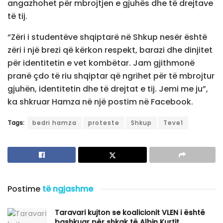
angazhohet për mbrojtjen e gjuhës dhe të drejtave
të tij.
“Zëri i studentëve shqiptarë në Shkup nesër është
zëri i një brezi që kërkon respekt, barazi dhe dinjitet
për identitetin e vet kombëtar. Jam gjithmonë
pranë çdo të riu shqiptar që ngrihet për të mbrojtur
gjuhën, identitetin dhe të drejtat e tij. Jemi me ju”,
ka shkruar Hamza në një postim në Facebook.
Tags:
bedri hamza
proteste
Shkup
Teve1
Postime
të ngjashme
Taravari kujton se koalicionit VLEN i është
bashkuar për shkak të Albin Kurtit