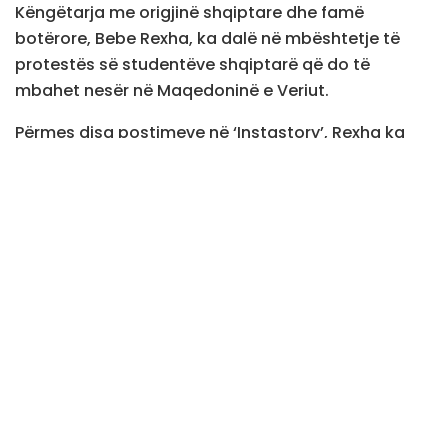
Këngëtarja me origjinë shqiptare dhe famë
botërore, Bebe Rexha, ka dalë në mbështetje të
protestës së studentëve shqiptarë që do të
mbahet nesër në Maqedoninë e Veriut.
Përmes disa postimeve në ‘Instastory’, Rexha ka
shpërndarë thirrjen për protestë, ndërsa me një
mesazh ka mbështetur kërkesat e studentëve
shqiptarë.
“Gjuha jonë shqipe është thellësisht e rrënjosur në
identitetin tonë. Për breza me radhë, kemi luftuar ta
ruajmë dhe ta mbajmë gjallë. Maqedonia e Veriut
është një shtet multietnik, i ndërtuar mbi
bashkëjetesën dhe të drejtat e barabarta për të
gjitha komunitetet e tij, ku gjuha shqipe njihet si
gjuhë bashkëzyrtare”, ka shkruar ajo.