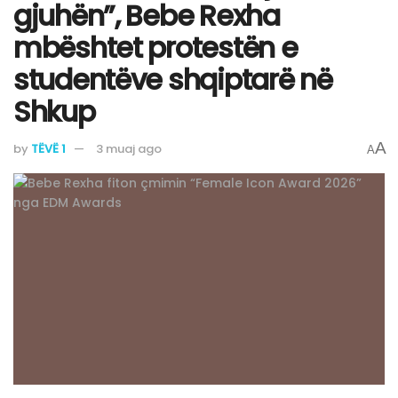
gjuhën”, Bebe Rexha
mbështet protestën e
studentëve shqiptarë në
Shkup
A
by
TËVË 1
3 muaj ago
A