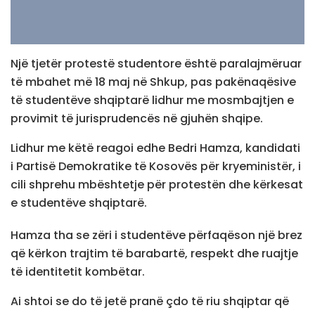
Një tjetër protestë studentore është paralajmëruar
të mbahet më 18 maj në Shkup, pas pakënaqësive
të studentëve shqiptarë lidhur me mosmbajtjen e
provimit të jurisprudencës në gjuhën shqipe.
Lidhur me këtë reagoi edhe Bedri Hamza, kandidati
i Partisë Demokratike të Kosovës për kryeministër, i
cili shprehu mbështetje për protestën dhe kërkesat
e studentëve shqiptarë.
Hamza tha se zëri i studentëve përfaqëson një brez
që kërkon trajtim të barabartë, respekt dhe ruajtje
të identitetit kombëtar.
Ai shtoi se do të jetë pranë çdo të riu shqiptar që