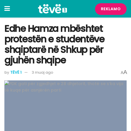
REKLAMO
Edhe Hamza mbështet
protestën e studentëve
shqiptarë në Shkup për
gjuhën shqipe
A
by
TËVË 1
3 muaj ago
A