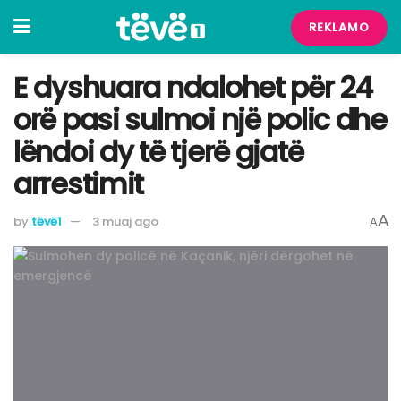
REKLAMO
E dyshuara ndalohet për 24
orë pasi sulmoi një polic dhe
lëndoi dy të tjerë gjatë
arrestimit
A
by
tëvë1
3 muaj ago
A