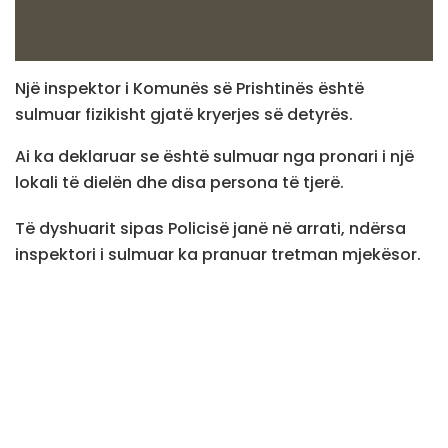
Një inspektor i Komunës së Prishtinës është
sulmuar fizikisht gjatë kryerjes së detyrës.
Ai ka deklaruar se është sulmuar nga pronari i një
lokali të dielën dhe disa persona të tjerë.
Të dyshuarit sipas Policisë janë në arrati, ndërsa
inspektori i sulmuar ka pranuar tretman mjekësor.
Për këtë rast janë intervistuar tre
dëshmitarë./teve1.info/