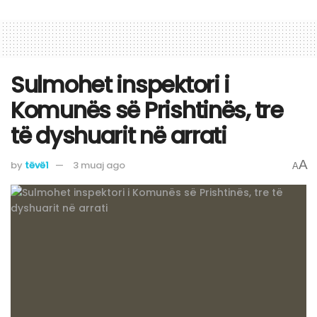
Sulmohet inspektori i
Komunës së Prishtinës, tre
të dyshuarit në arrati
A
by
tëvë1
3 muaj ago
A