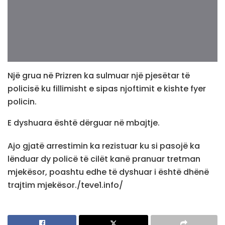
Një grua në Prizren ka sulmuar një pjesëtar të
policisë ku fillimisht e sipas njoftimit e kishte fyer
policin.
E dyshuara është dërguar në mbajtje.
Ajo gjatë arrestimin ka rezistuar ku si pasojë ka
lënduar dy policë të cilët kanë pranuar tretman
mjekësor, poashtu edhe të dyshuar i është dhënë
trajtim mjekësor./teve1.info/