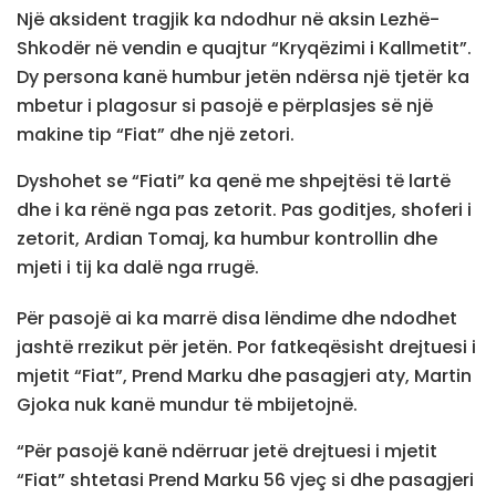
Një aksident tragjik ka ndodhur në aksin Lezhë-
Shkodër në vendin e quajtur “Kryqëzimi i Kallmetit”.
Dy persona kanë humbur jetën ndërsa një tjetër ka
mbetur i plagosur si pasojë e përplasjes së një
makine tip “Fiat” dhe një zetori.
Dyshohet se “Fiati” ka qenë me shpejtësi të lartë
dhe i ka rënë nga pas zetorit. Pas goditjes, shoferi i
zetorit, Ardian Tomaj, ka humbur kontrollin dhe
mjeti i tij ka dalë nga rrugë.
Për pasojë ai ka marrë disa lëndime dhe ndodhet
jashtë rrezikut për jetën. Por fatkeqësisht drejtuesi i
mjetit “Fiat”, Prend Marku dhe pasagjeri aty, Martin
Gjoka nuk kanë mundur të mbijetojnë.
“Për pasojë kanë ndërruar jetë drejtuesi i mjetit
“Fiat” shtetasi Prend Marku 56 vjeç si dhe pasagjeri