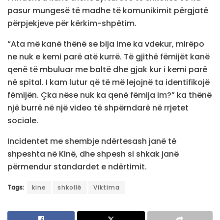
pasur mungesë të madhe të komunikimit përgjatë
përpjekjeve për kërkim-shpëtim.
“Ata më kanë thënë se bija ime ka vdekur, mirëpo
ne nuk e kemi parë atë kurrë. Të gjithë fëmijët kanë
qenë të mbuluar me baltë dhe gjak kur i kemi parë
në spital. I kam lutur që të më lejojnë ta identifikojë
fëmijën. Çka nëse nuk ka qenë fëmija im?” ka thënë
një burrë në një video të shpërndarë në rrjetet
sociale.
Incidentet me shembje ndërtesash janë të
shpeshta në Kinë, dhe shpesh si shkak janë
përmendur standardet e ndërtimit.
Tags:
kine
shkollë
Viktima