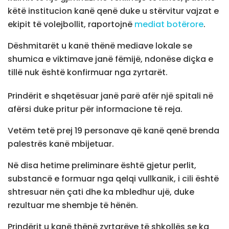
këtë institucion kanë qenë duke u stërvitur vajzat e
ekipit të volejbollit, raportojnë
mediat botërore
.
Dëshmitarët u kanë thënë mediave lokale se
shumica e viktimave janë fëmijë, ndonëse diçka e
tillë nuk është konfirmuar nga zyrtarët.
Prindërit e shqetësuar janë parë afër një spitali në
afërsi duke pritur për informacione të reja.
Vetëm tetë prej 19 personave që kanë qenë brenda
palestrës kanë mbijetuar.
Në disa hetime preliminare është gjetur perlit,
substancë e formuar nga qelqi vullkanik, i cili është
shtresuar nën çati dhe ka mbledhur ujë, duke
rezultuar me shembje të hënën.
Prindërit u kanë thënë zyrtarëve të shkollës se ka