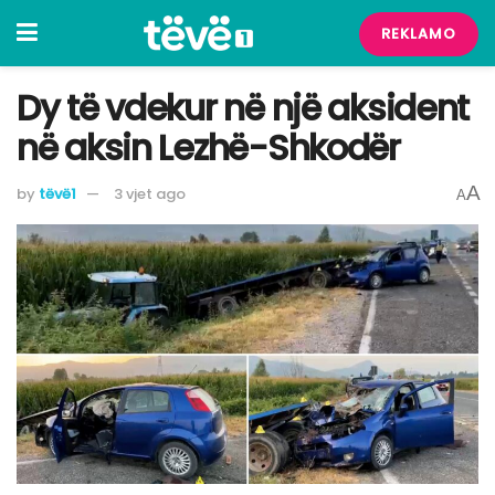
REKLAMO
Dy të vdekur në një aksident
në aksin Lezhë-Shkodër
A
by
tëvë1
3 vjet ago
A