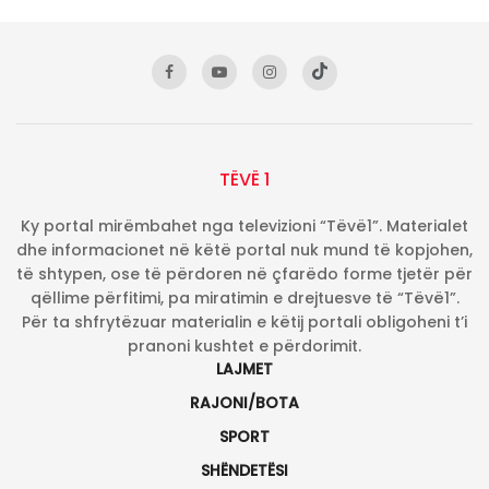
TËVË 1
Ky portal mirëmbahet nga televizioni “Tëvë1”. Materialet
dhe informacionet në këtë portal nuk mund të kopjohen,
të shtypen, ose të përdoren në çfarëdo forme tjetër për
qëllime përfitimi, pa miratimin e drejtuesve të “Tëvë1”.
Për ta shfrytëzuar materialin e këtij portali obligoheni t’i
pranoni kushtet e përdorimit.
LAJMET
RAJONI/BOTA
SPORT
SHËNDETËSI