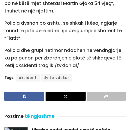
po në këtë mjet shtetasi Martin Gjoka 54 vjeç”,
thuhet në një njoftim.
Policia dyshon po ashtu, se shkak i kësaj ngjarje
mund të jetë bërë edhe një përgjumje e shoferit të
“Fiatit”.
Policia dhe grupi hetimor ndodhen ne vendngjarje
ku po punon për zbardhjen e plotë të shkaqeve të
këtij aksidenti tragjik./tvklan.al/
Tags:
aksident
dy te vdekur
Postime
të ngjashme
Ukraina godet vendet ruse të naftës,