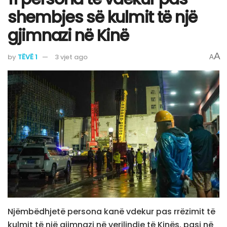
shembjes së kulmit të një
gjimnazi në Kinë
A
by
TËVË 1
3 vjet ago
A
Njëmbëdhjetë persona kanë vdekur pas rrëzimit të
kulmit të një gjimnazi në verilindje të Kinës, pasi në