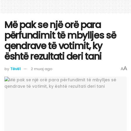
Më pak se një orë para
përfundimit të mbylljes së
qendrave të votimit, ky
është rezultati deri tani
A
by
Tëvë1
2 muaj ago
A