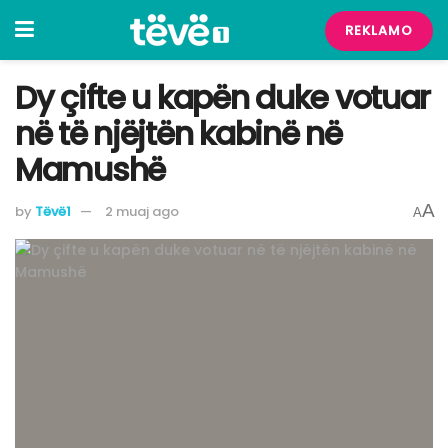
REKLAMO
Dy çifte u kapën duke votuar
në të njëjtën kabinë në
Mamushë
A
by
Tëvë1
2 muaj ago
A