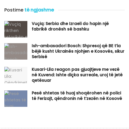
Postime
të ngjashme
Vuçiq: Serbia dhe Izraeli do hapin një
fabrikë dronësh së bashku
Ish-ambasadori Bosch: Shpresoj që BE t’ia
bëjë kusht Ukrainës njohjen e Kosovës, sikur
Serbisë
Kusari-Lila reagon pas gjuajtjeve me vezë
në Kuvend: Ishte diçka surreale, uroj të jetë
qetësuar
Pesë shtetas të huaj shoqërohen në polici
të Ferizajt, qëndronin në t’zezën në Kosovë