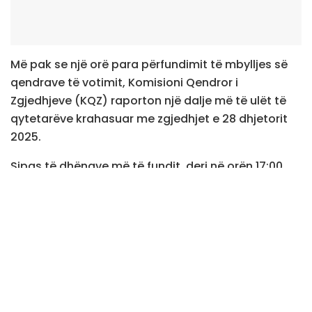
Më pak se një orë para përfundimit të mbylljes së
qendrave të votimit, Komisioni Qendror i
Zgjedhjeve (KQZ) raporton një dalje më të ulët të
qytetarëve krahasuar me zgjedhjet e 28 dhjetorit
2025.
Sipas të dhënave më të fundit, deri në orën 17:00,
kanë votuar rreth 574,644 qytetarë, që përbëjnë
29.32% të elektoratit të regjistruar.
Autoritetet zgjedhore monitorojnë nga afër
procesin për të siguruar mbarëvajtjen e tij. Për
përditësime të reja mbi daljen e qytetarëve dhe
ecurinë e votimeve, mund të ndiqni linkun e KQZ-së.