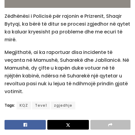
Zëdhënësi i Policisë për rajonin e Prizrenit, Shaqir
Bytyqi, ka bërë të ditur se procesi zgjedhor në qytet
ka kaluar kryesisht pa probleme dhe me ecuri të
mirë.
Megjithatë, ai ka raportuar disa incidente të
veçanta në Mamushë, Suharekë dhe Jabllanicë. Në
Mamushë, dy çifte u kapën duke votuar në të
njëjtën kabinë, ndërsa në Suharekë një qytetar u
revoltua pasi nuk iu lejua të ndihmojë prindin gjatë
votimit.
Tags:
KQZ
Teve1
zgjedhje