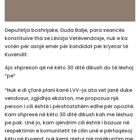
Deputetja boshnjake, Duda Balje, para seancës
konstituive tha se Lëvizja Vetëvendosje, nuk e ka
votën për asnjë emër për kandidat për kryetar të
Kuvendit.
Ajo shpreson që në këto 30 ditë dikush do të lëshoj
“pe”
“Nuk e di çfarë plani kanë LVV-ja ata vet janë duke
vendosur, zgjidhja ekziston, me propozua një
person i cili është i përshtatshëm edhe për opozitë.
Kam shpresë në këto 30 ditë dikush kah me lëshua
pe pak. Unë jo, kam qëndrim cili është i bazuar në
respektimin e komunitetit të cilin unë e përfaqësoj
këtu në Kuvend, nuk kemi gjetur një mirëkuptim me