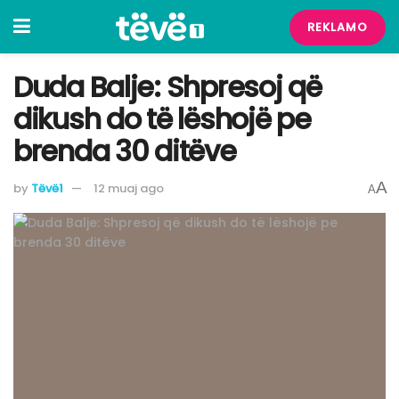
REKLAMO
Duda Balje: Shpresoj që
dikush do të lëshojë pe
brenda 30 ditëve
A
by
Tëvë1
12 muaj ago
A