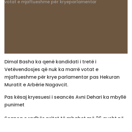
Dimal Basha ka qenë kandidati i tretë i
Vetëvendosjes që nuk ka marrë votat e
mjaftueshme për krye parlamentar pas Hekuran
Muratit e Arbërie Nagavcit.
Pas kësaj kryesuesi i seancës Avni Dehari ka mbyllë
punimet
Seanca e radhës pritet të mbahet më 26 gusht në
ora 11:00./teve1.info/