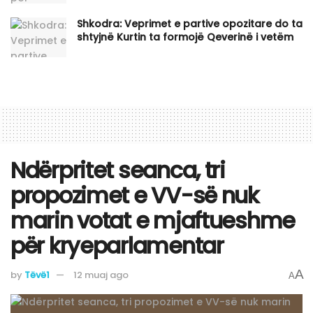
Shkodra: Veprimet e partive opozitare do ta
shtyjnë Kurtin ta formojë Qeverinë i vetëm
Ndërpritet seanca, tri
propozimet e VV-së nuk
marin votat e mjaftueshme
për kryeparlamentar
A
by
Tëvë1
12 muaj ago
A