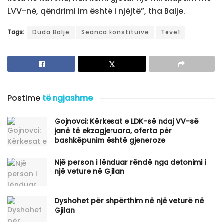
LVV-në, qëndrimi im është i njëjtë”, tha Balje.
Tags:
Duda Balje
Seanca konstituive
Teve1
Postime
të ngjashme
Gojnovci: Kërkesat e LDK-së ndaj VV-së
janë të ekzagjeruara, oferta për
bashkëpunim është gjeneroze
Një person i lënduar rëndë nga detonimi i
një veture në Gjilan
Dyshohet për shpërthim në një veturë në
Gjilan