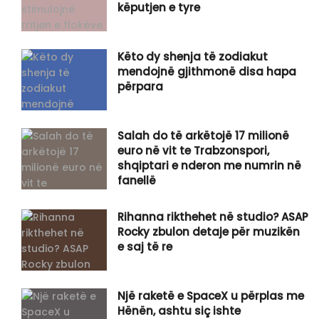
këputjen e tyre
Këto dy shenja të zodiakut
mendojnë gjithmonë disa hapa
përpara
Salah do të arkëtojë 17 milionë
euro në vit te Trabzonspori,
shqiptari e nderon me numrin në
fanellë
Rihanna rikthehet në studio? ASAP
Rocky zbulon detaje për muzikën
e saj të re
Një raketë e SpaceX u përplas me
Hënën, ashtu siç ishte