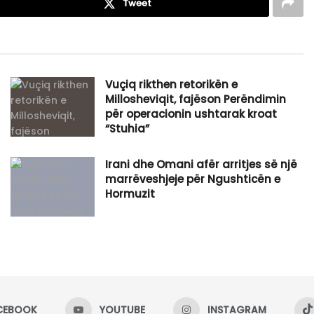
Tweet
Vuçiq rikthen retorikën e
Millosheviqit, fajëson Perëndimin
për operacionin ushtarak kroat
“Stuhia”
Irani dhe Omani afër arritjes së një
marrëveshjeje për Ngushticën e
Hormuzit
CEBOOK
YOUTUBE
INSTAGRAM