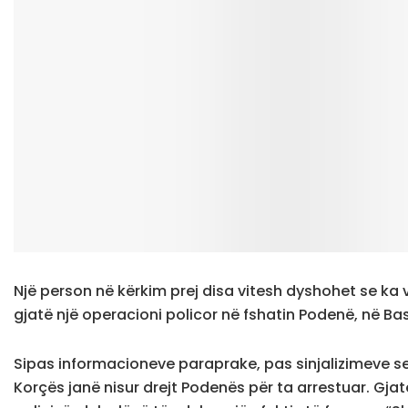
Një person në kërkim prej disa vitesh dyshohet se ka vr
gjatë një operacioni policor në fshatin Podenë, në Ba
Sipas informacioneve paraprake, pas sinjalizimeve se i
Korçës janë nisur drejt Podenës për ta arrestuar. Gjatë