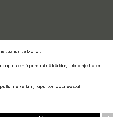
në Lozhan të Maliqit.
 kapjen e një personi në kërkim, teksa një tjetër
shpallur në kërkim, raporton abcnews.al