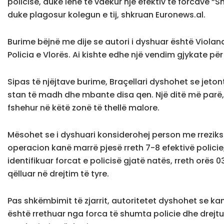
policisë, duke lënë të vdekur një efektiv të forcave “
duke plagosur kolegun e tij, shkruan Euronews.al.
Burime bëjnë me dije se autori i dyshuar është Violand
Policia e Vlorës. Ai kishte edhe një vendim gjykate për
Sipas të njëjtave burime, Braçellari dyshohet se jetont
stan të madh dhe mbante disa qen. Një ditë më parë, 
fshehur në këtë zonë të thellë malore.
Mësohet se i dyshuari konsiderohej person me rreziks
operacion kanë marrë pjesë rreth 7-8 efektivë policie, d
identifikuar forcat e policisë gjatë natës, rreth orës
qëlluar në drejtim të tyre.
Pas shkëmbimit të zjarrit, autoritetet dyshohet se kan
është rrethuar nga forca të shumta policie dhe drejtu