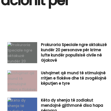
racionit për
Prokuroria Speciale ngre aktakuzë
kundër 20 personave për krime
lufte kundër popullsisë civile në
Gjakovë
Ushqimet që mund të stimulojnë
rritjen e flokëve dhe të zvogëlojnë
këputjen e tyre
Këto dy shenja të zodiakut
mendojnë gjithmonë disa hapa
përpara