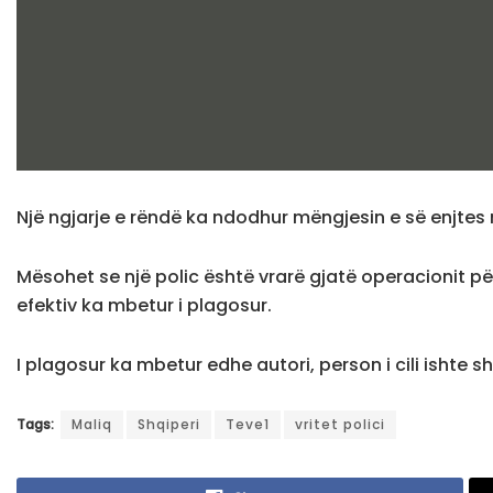
Një ngjarje e rëndë ka ndodhur mëngjesin e së enjtes 
Mësohet se një polic është vrarë gjatë operacionit për
efektiv ka mbetur i plagosur.
I plagosur ka mbetur edhe autori, person i cili ishte 
Tags:
Maliq
Shqiperi
Teve1
vritet polici