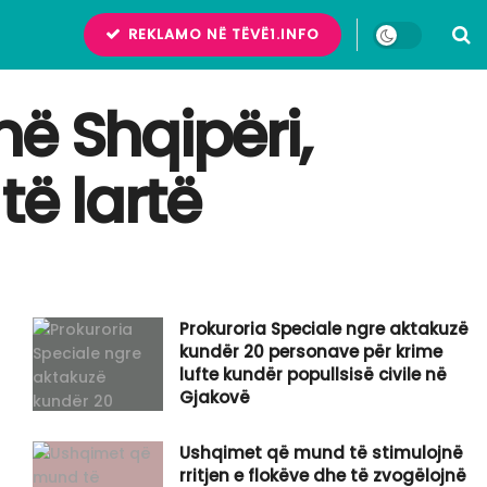
REKLAMO NË TËVË1.INFO
në Shqipëri,
të lartë
Prokuroria Speciale ngre aktakuzë
kundër 20 personave për krime
lufte kundër popullsisë civile në
Gjakovë
Ushqimet që mund të stimulojnë
rritjen e flokëve dhe të zvogëlojnë