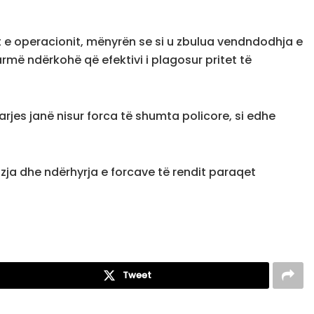
t e operacionit, mënyrën se si u zbulua vendndodhja e
rmë ndërkohë që efektivi i plagosur pritet të
arjes janë nisur forca të shumta policore, si edhe
izja dhe ndërhyrja e forcave të rendit paraqet
Tweet