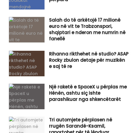
Salah do të arkëtojë 17 milionë
euro në vit te Trabzonspori,
shqiptari e nderon me numrin në
fanellë
Rihanna rikthehet në studio? ASAP
Rocky zbulon detaje për muzikën
e saj të re
Një raketë e SpaceX u përplas me
Hënën, ashtu siç ishte
parashikuar nga shkencëtarët
Tri automjete përplasen në
rrugën Sarandë-Ksamil,
raportohet për të lënduar