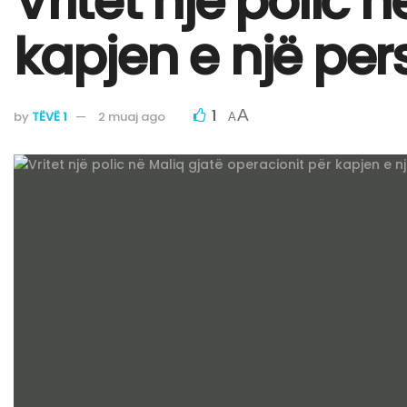
Vritet një polic 
kapjen e një per
1
A
by
TËVË 1
2 muaj ago
A