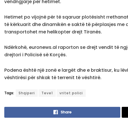
vendngjarje për hetimet.
Hetimet po vijojnë për të sqaruar plotësisht rrethana
të kërkuarit dhe dinamikën e saktë të përplasjes me a
transportohet me helikopter drejt Tiranës.
Ndërkohë, euronews.al raporton se drejt vendit të ngj
drejtori i Policisë së Korçës.
Podena është një zonë e largët dhe e braktisur, ku lëv
vështirësi për shkak të terrenit të vështirë.
Tags:
Shqiperi
Teve1
vritet polici
Share