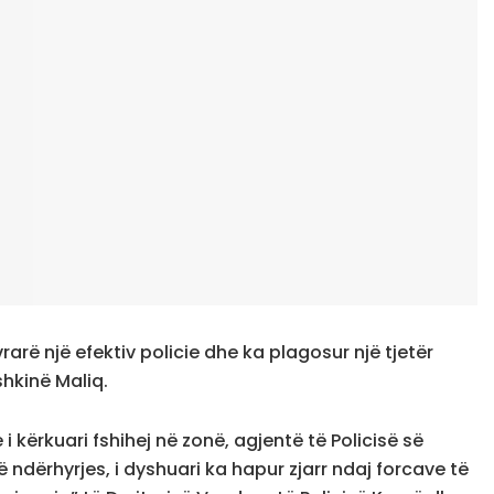
arë një efektiv policie dhe ka plagosur një tjetër
shkinë Maliq.
 kërkuari fshihej në zonë, agjentë të Policisë së
 ndërhyrjes, i dyshuari ka hapur zjarr ndaj forcave të