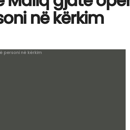
në Maliq gjatë ope
soni në kërkim