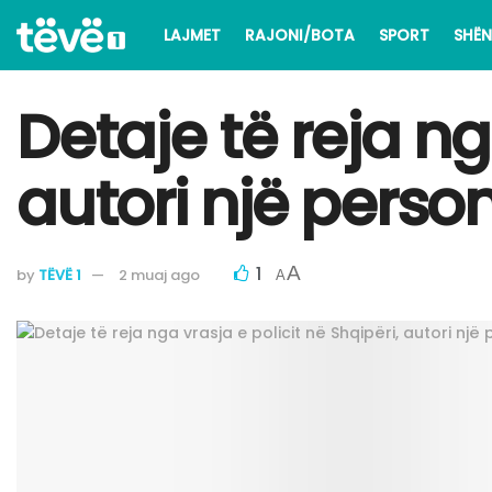
LAJMET
RAJONI/BOTA
SPORT
SHËN
Detaje të reja ng
autori një person
1
A
by
TËVË 1
2 muaj ago
A