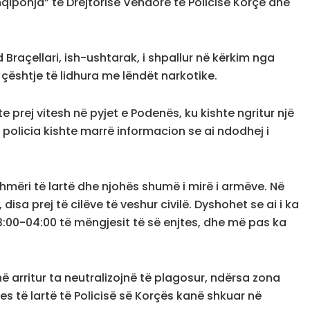
Shqiponja” të Drejtorisë Vendore të Policisë Korçë dhe
 Braçellari, ish-ushtarak, i shpallur në kërkim nga
 çështje të lidhura me lëndët narkotike.
e prej vitesh në pyjet e Podenës, ku kishte ngritur një
policia kishte marrë informacion se ai ndodhej i
hmëri të lartë dhe njohës shumë i mirë i armëve. Në
isa prej të cilëve të veshur civilë. Dyshohet se ai i ka
 03:00-04:00 të mëngjesit të së enjtes, dhe më pas ka
ë arritur ta neutralizojnë të plagosur, ndërsa zona
es të lartë të Policisë së Korçës kanë shkuar në