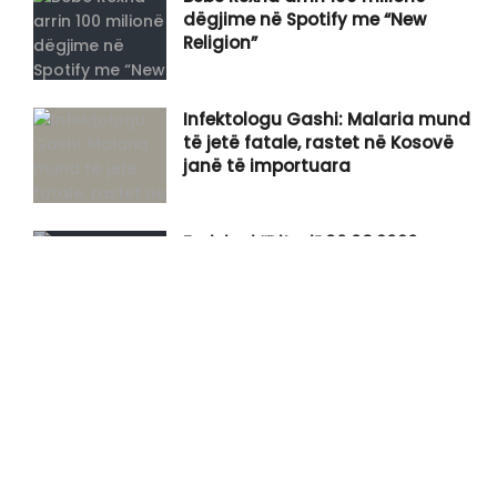
dëgjime në Spotify me “New
Religion”
Infektologu Gashi: Malaria mund
të jetë fatale, rastet në Kosovë
janë të importuara
Emisioni “Ditari” 06.08.2026
Gjini: Sot kemi hyrë në krizë të re,
është grusht-shtet i brendshëm
KDI:Seanca konstituive duhet të