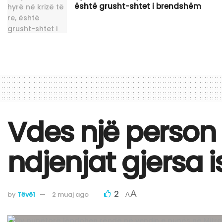
është grusht-shtet i brendshëm
Vdes një person
ndjenjat gjersa 
2
A
by
Tëvë1
2 muaj ago
A