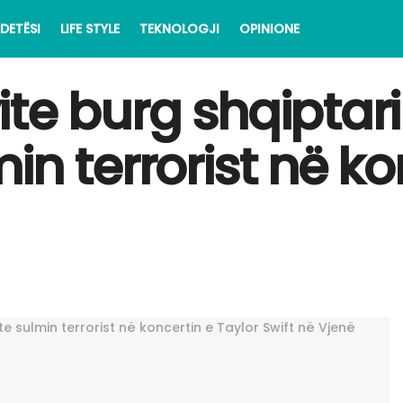
DETËSI
LIFE STYLE
TEKNOLOGJI
OPINIONE
te burg shqiptari 
n terrorist në ko