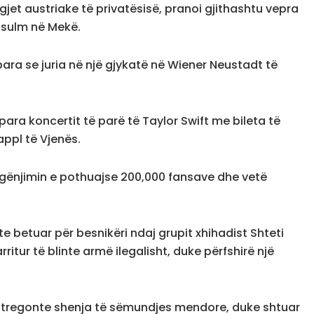
ligjet austriake të privatësisë, pranoi gjithashtu vepra
ë sulm në Mekë.
rpara se juria në një gjykatë në Wiener Neustadt të
ara koncertit të parë të Taylor Swift me bileta të
appl të Vjenës.
hgënjimin e pothuajse 200,000 fansave dhe vetë
te betuar për besnikëri ndaj grupit xhihadist Shteti
rritur të blinte armë ilegalisht, duke përfshirë një
uk tregonte shenja të sëmundjes mendore, duke shtuar