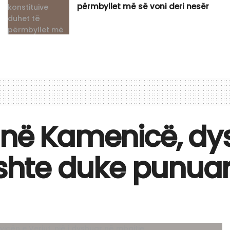
përmbyllet më së voni deri nesër
 në Kamenicë, dy
ishte duke punua