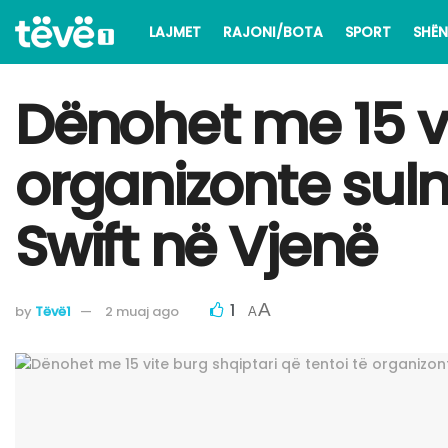
LAJMET
RAJONI/BOTA
SPORT
SHËN
Dënohet me 15 vi
organizonte sulmi
Swift në Vjenë
1
A
by
Tëvë1
2 muaj ago
A