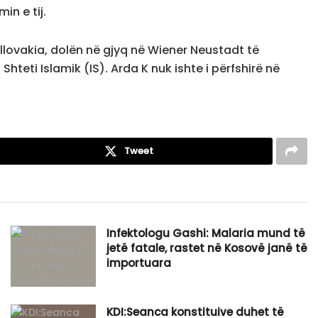
in e tij.
 Sllovakia, dolën në gjyq në Wiener Neustadt të
Shteti Islamik (IS). Arda K nuk ishte i përfshirë në
Tweet
Infektologu Gashi: Malaria mund të
jetë fatale, rastet në Kosovë janë të
importuara
KDI:Seanca konstituive duhet të