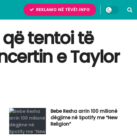
REKLAMO NË TËVË1.INFO
që tentoi të
ncertin e Taylor
Bebe Rexha arrin 100 milionë
dëgjime në Spotify me “New
Religion”