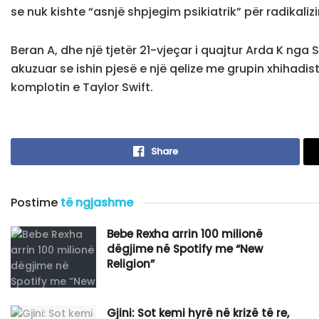
se nuk kishte “asnjë shpjegim psikiatrik” për radikalizim
Beran A, dhe një tjetër 21-vjeçar i quajtur Arda K nga
akuzuar se ishin pjesë e një qelize me grupin xhihadist 
komplotin e Taylor Swift.
Share
Postime
të ngjashme
Bebe Rexha arrin 100 milionë
dëgjime në Spotify me “New
Religion”
Gjini: Sot kemi hyrë në krizë të re,