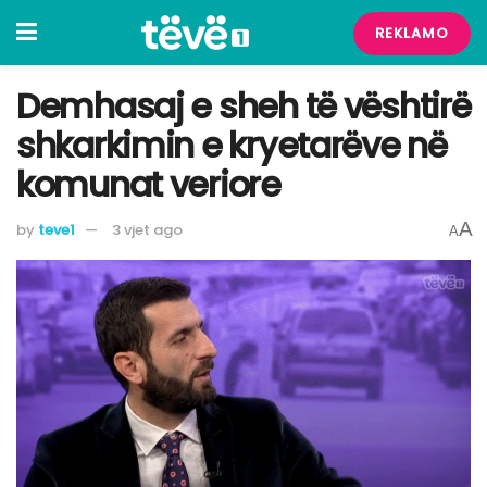
REKLAMO
Demhasaj e sheh të vështirë
shkarkimin e kryetarëve në
komunat veriore
A
by
teve1
3 vjet ago
A