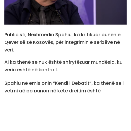
Publicisti, Nexhmedin Spahiu, ka kritikuar punën e
Qeverisë së Kosovës, për integrimin e serbëve në
veri.
Ai ka thënë se nuk është shfrytëzuar mundësia, ku
veriu është në kontroll.
Spahiu në emisionin “Këndi i Debatit”, ka thënë se i
vetmi që po punon në këtë drejtim është
zëvendësministri i Pushtetit dhe Administrimit
Lokal.
“Aty ka vetëm një zëvendësministër , Arbër Vokrri, i
cili angazhohet për integrimin e serbëve me i kry