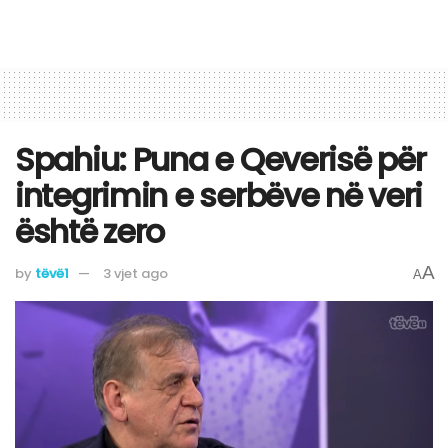
Spahiu: Puna e Qeverisë për
integrimin e serbëve në veri
është zero
A
by
tëvë1
3 vjet ago
A