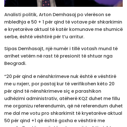
Analisti politik, Arton Demhasaj po vlerëson se
mbledhja e 50 + 1 për qind të votave për shkarkimin
e kryetarëve aktual të katër komunave me shumicë
serbe, është vështirë për t’u arritur.
Sipas Demhasajt, një numër i tillë votash mund të
arrihet vetëm në rast të presionit të shtuar nga
Beogradi.
“20 për qind e nënshkrimeve nuk është e vështirë
me u nxjerr, por pastaj kur të verifikohen këto 20
për qind të nënshkrimeve siç e parashikon
udhëzimi administrativ, atëherë KQZ duhet me fillu
me organizu referendumin, që në referendum duhet
me dal me votu pro shkarkimit të kryetarëve aktual
50 për qind +1 që është goxha e vështirë me