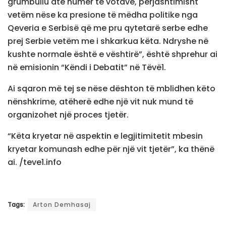
grumbullu atë numër të votave, përjashtimisht
vetëm nëse ka presione të mëdha politike nga
Qeveria e Serbisë që me pru qytetarë serbe edhe
prej Serbie vetëm me i shkarkua këta. Ndryshe në
kushte normale është e vështirë”, është shprehur ai
në emisionin “Këndi i Debatit” në Tëvë1.
Ai sqaron më tej se nëse dështon të mblidhen këto
nënshkrime, atëherë edhe një vit nuk mund të
organizohet një proces tjetër.
“Këta kryetar në aspektin e legjitimitetit mbesin
kryetar komunash edhe për një vit tjetër”, ka thënë
ai. /teve1.info
Tags:
Arton Demhasaj