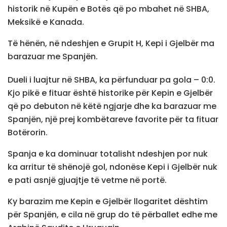
historik në Kupën e Botës që po mbahet në SHBA,
Meksikë e Kanada.
Të hënën, në ndeshjen e Grupit H, Kepi i Gjelbër ma
barazuar me Spanjën.
Dueli i luajtur në SHBA, ka përfunduar pa gola – 0:0.
Kjo pikë e fituar është historike për Kepin e Gjelbër
që po debuton në këtë ngjarje dhe ka barazuar me
Spanjën, një prej kombëtareve favorite për ta fituar
Botërorin.
Spanja e ka dominuar totalisht ndeshjen por nuk
ka arritur të shënojë gol, ndonëse Kepi i Gjelbër nuk
e pati asnjë gjuajtje të vetme në portë.
Ky barazim me Kepin e Gjelbër llogaritet dështim
për Spanjën, e cila në grup do të përballet edhe me