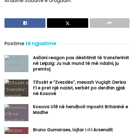
Arabinë Saudite e Uruguain.
Postime
të ngjashme
Asllani reagon pas dështimit të transferimit
në Leipzig: Ju nuk mund të më ndalni, ju
premtoj
Tifozët e “Zvezdës”, mesazh Vuçiqit: Derisa
t’i e pret një nazist, serbët po derdhin gjak
në Kosovë
Kosova U18 në hendboll mposht Britaninë e
Madhe
Bruno Gumaraes, lojtar i ri i Arsenalit