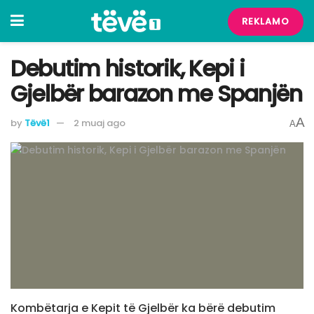
REKLAMO
Debutim historik, Kepi i
Gjelbër barazon me Spanjën
A
by
Tëvë1
2 muaj ago
A
Kombëtarja e Kepit të Gjelbër ka bërë debutim