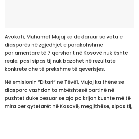
Avokati, Muhamet Mujaj ka deklaruar se vota e
diasporës në zgjedhjet e parakohshme
parlamentare të 7 qershorit në Kosovë nuk është
reale, pasi sipas tij nuk bazohet në rezultate
konkrete dhe të prekshme të qeverisjes.
Në emisionin “Ditari” në Tëvë1, Mujaj ka thënë se
diaspora vazhdon ta mbështesë partinë në
pushtet duke besuar se ajo po krijon kushte më të
mira për qytetarët në Kosovë, megjithëse, sipas tij,
mungojnë përfitimet e dukshme për vetë
diasporën.
Ai ka theksuar se diaspora nuk e përjeton