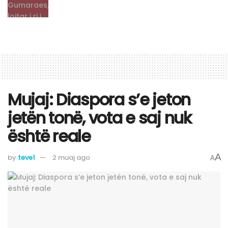
Mujaj: Diaspora s’e jeton
jetën tonë, vota e saj nuk
është reale
A
by
teve1
2 muaj ago
A