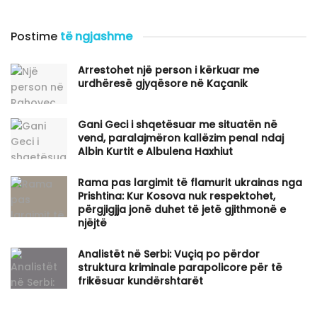
Postime
të ngjashme
Arrestohet një person i kërkuar me
urdhëresë gjyqësore në Kaçanik
Gani Geci i shqetësuar me situatën në
vend, paralajmëron kallëzim penal ndaj
Albin Kurtit e Albulena Haxhiut
Rama pas largimit të flamurit ukrainas nga
Prishtina: Kur Kosova nuk respektohet,
përgjigjja jonë duhet të jetë gjithmonë e
njëjtë
Analistët në Serbi: Vuçiq po përdor
struktura kriminale parapolicore për të
frikësuar kundërshtarët