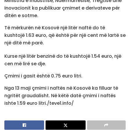
Ministria e Industrisë, Ndërmarrësisë, Tregtisë dhe
Inovacionit ka publikuar çmimet e derivateve për
ditën e sotme.
Të mërkurën në Kosovë një litër naftë do të
kushtojë 1.63 euro, që është për një cent më lartë se
një ditë më parë.
Kurse një litër benzinë do të kushtojë 1.54 euro, një
cen më lirë se dje.
Çmimi i gasit është 0.75 euro litri.
Nga 13 maji çmimi i naftës në Kosovë ka filluar të
ngritët graudalisht. Në këtë datë çmimi i naftës
ishte 1.59 euro litri./teve1.info/