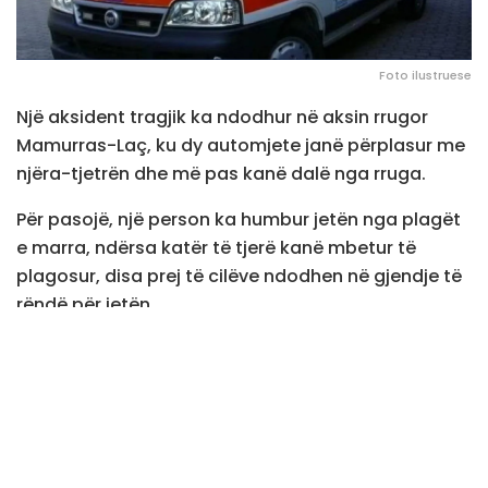
Foto ilustruese
Një aksident tragjik ka ndodhur në aksin rrugor
Mamurras-Laç, ku dy automjete janë përplasur me
njëra-tjetrën dhe më pas kanë dalë nga rruga.
Për pasojë, një person ka humbur jetën nga plagët
e marra, ndërsa katër të tjerë kanë mbetur të
plagosur, disa prej të cilëve ndodhen në gjendje të
rëndë për jetën.
Në vendin e ngjarjes kanë mbërritur forca të
shumta policie, të cilat kanë bërë sigurimin e zonës
dhe kanë nisur hetimet për të zbardhur shkaqet e
aksidentit. /rtsh.al/