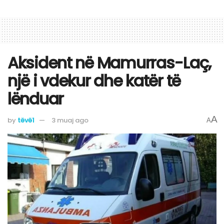
Aksident në Mamurras-Laç,
një i vdekur dhe katër të
lënduar
A
by
tëvë1
3 muaj ago
A