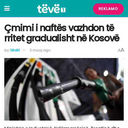
REKLAMO
Çmimi i naftës vazhdon të
rritet gradualisht në Kosovë
A
by
tëvë1
3 muaj ago
A