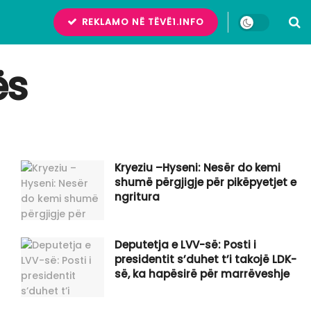
REKLAMO NË TËVË1.INFO
ës
Kryeziu –Hyseni: Nesër do kemi
shumë përgjigje për pikëpyetjet e
ngritura
Deputetja e LVV-së: Posti i
presidentit s’duhet t’i takojë LDK-
së, ka hapësirë për marrëveshje