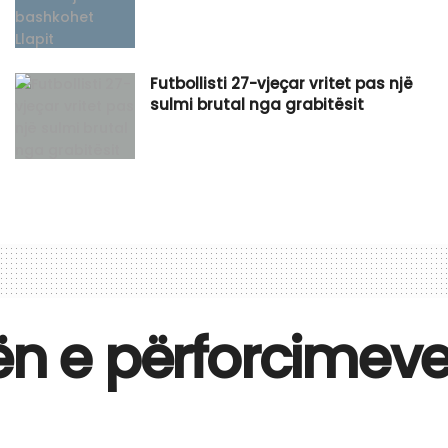
Futbollisti 27-vjeçar vritet pas një
sulmi brutal nga grabitësit
tën e përforcimev