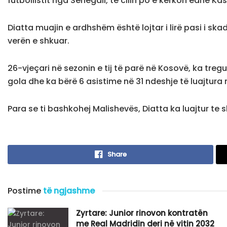
futbollistit nga Senegali, të cilin po e kërkon edhe K
Diatta muajin e ardhshëm është lojtar i lirë pasi i sk
verën e shkuar.
26-vjeçari në sezonin e tij të parë në Kosovë, ka tregu
gola dhe ka bërë 6 asistime në 31 ndeshje të luajtura n
Para se ti bashkohej Malishevës, Diatta ka luajtur te
Share
Postime
të ngjashme
Zyrtare: Junior rinovon kontratën
me Real Madridin deri në vitin 2032