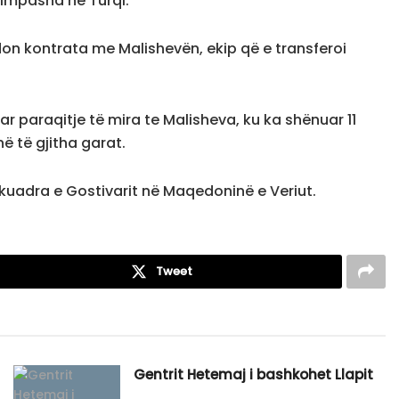
asimpasha në Turqi.
adon kontrata me Malishevën, ekip që e transferoi
ar paraqitje të mira te Malisheva, ku ka shënuar 11
ë të gjitha garat.
 skuadra e Gostivarit në Maqedoninë e Veriut.
Tweet
Gentrit Hetemaj i bashkohet Llapit