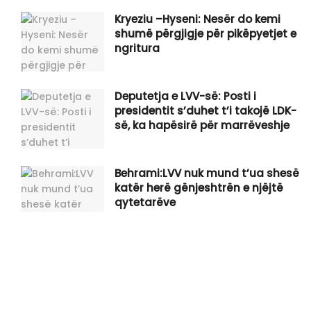
Kryeziu –Hyseni: Nesër do kemi
shumë përgjigje për pikëpyetjet e
ngritura
Deputetja e LVV-së: Posti i
presidentit s’duhet t’i takojë LDK-
së, ka hapësirë për marrëveshje
Behrami:LVV nuk mund t’ua shesë
katër herë gënjeshtrën e njëjtë
qytetarëve
“InfoNata” 06.08.2026