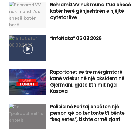
Behrami:LVV nuk mund t’ua shesë
katër herë gënjeshtrën e njëjtë
qytetarëve
“InfoNata” 06.08.2026
Raportohet se tre mërgimtarë
kanë vdekur në një aksident në
Gjermani, gjatë kthimit nga
Kosova
Policia në Ferizaj shpëton një
person që po tentonte t’i bënte
“keq vetes”, kishte armë zjarri