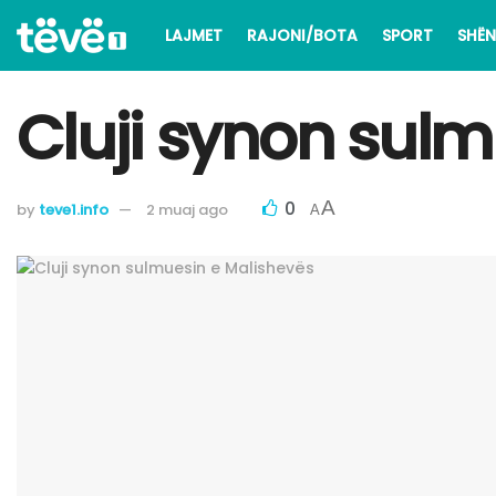
LAJMET
RAJONI/BOTA
SPORT
SHËN
Cluji synon sulm
0
A
by
teve1.info
2 muaj ago
A