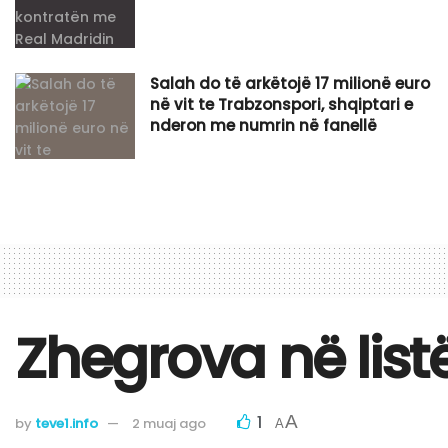
Salah do të arkëtojë 17 milionë euro
në vit te Trabzonspori, shqiptari e
nderon me numrin në fanellë
Zhegrova në lis
1
A
by
teve1.info
2 muaj ago
A