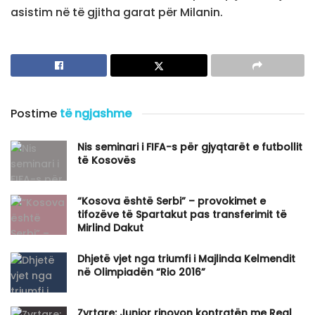
asistim në të gjitha garat për Milanin.
Postime
të ngjashme
Nis seminari i FIFA-s për gjyqtarët e futbollit
të Kosovës
“Kosova është Serbi” – provokimet e
tifozëve të Spartakut pas transferimit të
Mirlind Dakut
Dhjetë vjet nga triumfi i Majlinda Kelmendit
në Olimpiadën “Rio 2016”
Zyrtare: Junior rinovon kontratën me Real