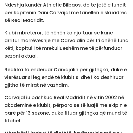
Ndeshja kundër Athletic Bilbaos, do të jetë e fundit
për kapitenin Dani Carvajal me fanellën e skuadrës
së Real Madridit.
Klubi mbretëror, të hënën ka njoftuar se kanë
arritur marrëveshje me Carvajalin për t’i dhënë fund
këtij kapitulli të mrekullueshëm me të përfunduar
sezoni aktual.
Reali ka falënderuar Carvajalin për gjithçka, duke e
vlerësuar si legjendë të klubit si dhe i ka dëshiruar
gjitha të mirat në vazhdim.
Carvajal iu bashkua Real Madridit në vitin 2002 në
akademinë e klubit, përpara se të luajë me ekipin e
parë për 13 sezone, duke fituar gjithçka që mund të
fitohet.