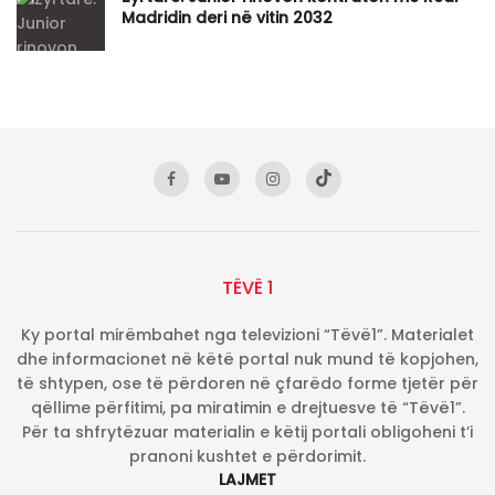
Madridin deri në vitin 2032
TËVË 1
Ky portal mirëmbahet nga televizioni “Tëvë1”. Materialet
dhe informacionet në këtë portal nuk mund të kopjohen,
të shtypen, ose të përdoren në çfarëdo forme tjetër për
qëllime përfitimi, pa miratimin e drejtuesve të “Tëvë1”.
Për ta shfrytëzuar materialin e këtij portali obligoheni t’i
pranoni kushtet e përdorimit.
LAJMET