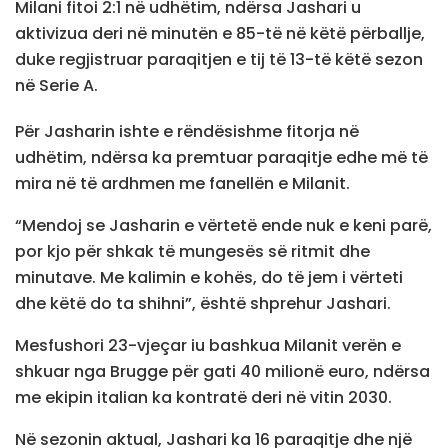
Milani fitoi 2:1 në udhëtim, ndërsa Jashari u
aktivizua deri në minutën e 85-të në këtë përballje,
duke regjistruar paraqitjen e tij të 13-të këtë sezon
në Serie A.
Për Jasharin ishte e rëndësishme fitorja në
udhëtim, ndërsa ka premtuar paraqitje edhe më të
mira në të ardhmen me fanellën e Milanit.
“Mendoj se Jasharin e vërtetë ende nuk e keni parë,
por kjo për shkak të mungesës së ritmit dhe
minutave. Me kalimin e kohës, do të jem i vërteti
dhe këtë do ta shihni”, është shprehur Jashari.
Mesfushori 23-vjeçar iu bashkua Milanit verën e
shkuar nga Brugge për gati 40 milionë euro, ndërsa
me ekipin italian ka kontratë deri në vitin 2030.
Në sezonin aktual, Jashari ka 16 paraqitje dhe një