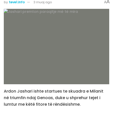
A
by
teve1.info
3 muaj ago
A
Ardon Jashari ishte startues te skuadra e Milanit
në triumfin ndaj Genoas, duke u shprehur tejet i
lumtur me këtë fitore të rëndësishme.