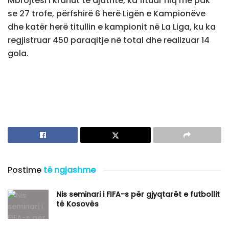
Mbrojtësi i krahut të djathtë, ka fituar hiq më pak
se 27 trofe, përfshirë 6 herë Ligën e Kampionëve
dhe katër herë titullin e kampionit në La Liga, ku ka
regjistruar 450 paraqitje në total dhe realizuar 14
gola.
Postime
të ngjashme
Nis seminari i FIFA-s për gjyqtarët e futbollit
të Kosovës