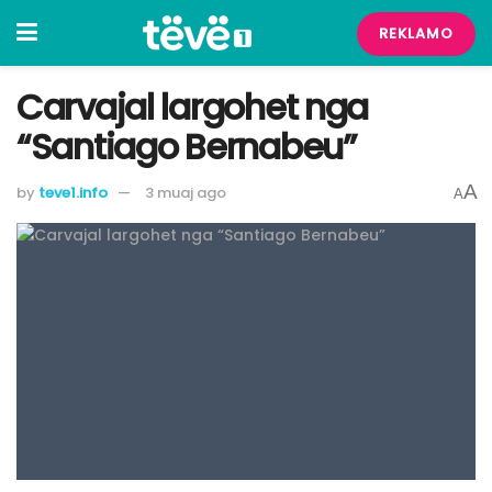
REKLAMO
Carvajal largohet nga
“Santiago Bernabeu”
A
by
teve1.info
3 muaj ago
A