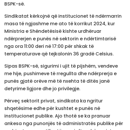
BSPK-së.
Sindikatat kërkojnë që institucionet të ndërmarrin
masa të ngjashme me ato të korrikut 2024, kur
Ministria e Shëndetësisë kishte urdhëruar
ndërprerjen e punës në sektorin e ndërtimtarisë
nga ora 11:00 deri në 17:00 për shkak të
temperaturave që tejkalonin 36 gradë Celsius.
Sipas BSPK-së, sigurimi i ujit të pijshëm, vendeve
me hije, pushimeve të rregullta dhe ndërprerja e
punës gjatë orëve më të nxehta të ditës janë
detyrime ligjore dhe jo privilegje.
Përveç sektorit privat, sindikata ka ngritur
shqetësime edhe për kushtet e punës në
institucionet publike. Ajo thotë se ka pranuar
ankesa nga punonjës të administratës publike për