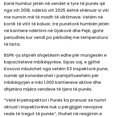
kanë humbur jetën në vendet e tyre të punës që
nga viti 2018, ndërsa viti 2025 është shënuar si viti
me numrin më të madh të viktimave. Vetëm në
korrik të vitit të kaluar, tre punëtorë humbën jetën
në kantiere ndërtimi në Gjakovë dhe Pejë, gjatë
periudhës kur vendi po përballej me temperatura
të larta.
BSPK-ja shpreh shqetësim edhe për mungesën e
kapaciteteve mbikëqyrëse. Sipas saj, e gjithë
Kosova mbulohet nga vetëm 53 inspektorë pune,
numër që konsiderohet i pamjaftueshëm për
mbikëqyrjen e mbi 1.000 kantiereve aktive dhe
dhjetëra mijëra vendeve të tjera të punës.
“Vetë Kryeinspektori i Punës ka pranuar se numri
aktual i inspektorëve nuk u përgjigjet nevojave
reale të tregut të punës”, thuhet në reagimin e