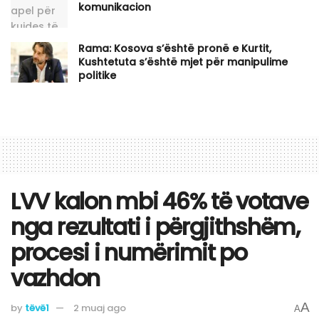
komunikacion
Rama: Kosova s’është pronë e Kurtit,
Kushtetuta s’është mjet për manipulime
politike
LVV kalon mbi 46% të votave
nga rezultati i përgjithshëm,
procesi i numërimit po
vazhdon
A
by
tëvë1
2 muaj ago
A