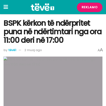
REKLAMO
BSPK kërkon të ndërpritet
puna në ndërtimtari nga ora
11:00 deri në 17:00
A
by
tëvë1
2 muaj ago
A