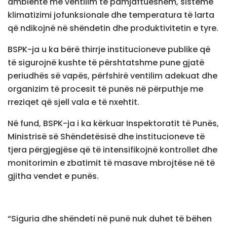
ambiente me ventilim të pamjaftueshëm, sisteme
klimatizimi jofunksionale dhe temperatura të larta
që ndikojnë në shëndetin dhe produktivitetin e tyre.
BSPK-ja u ka bërë thirrje institucioneve publike që
të sigurojnë kushte të përshtatshme pune gjatë
periudhës së vapës, përfshirë ventilim adekuat dhe
organizim të procesit të punës në përputhje me
rreziqet që sjell vala e të nxehtit.
Në fund, BSPK-ja i ka kërkuar Inspektoratit të Punës,
Ministrisë së Shëndetësisë dhe institucioneve të
tjera përgjegjëse që të intensifikojnë kontrollet dhe
monitorimin e zbatimit të masave mbrojtëse në të
gjitha vendet e punës.
“Siguria dhe shëndeti në punë nuk duhet të bëhen