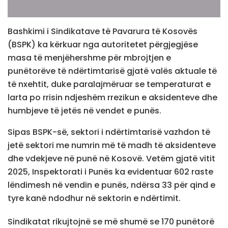
Bashkimi i Sindikatave të Pavarura të Kosovës
(BSPK) ka kërkuar nga autoritetet përgjegjëse
masa të menjëhershme për mbrojtjen e
punëtorëve të ndërtimtarisë gjatë valës aktuale të
të nxehtit, duke paralajmëruar se temperaturat e
larta po rrisin ndjeshëm rrezikun e aksidenteve dhe
humbjeve të jetës në vendet e punës.
Sipas BSPK-së, sektori i ndërtimtarisë vazhdon të
jetë sektori me numrin më të madh të aksidenteve
dhe vdekjeve në punë në Kosovë. Vetëm gjatë vitit
2025, Inspektorati i Punës ka evidentuar 602 raste
lëndimesh në vendin e punës, ndërsa 33 për qind e
tyre kanë ndodhur në sektorin e ndërtimit.
Sindikatat rikujtojnë se më shumë se 170 punëtorë