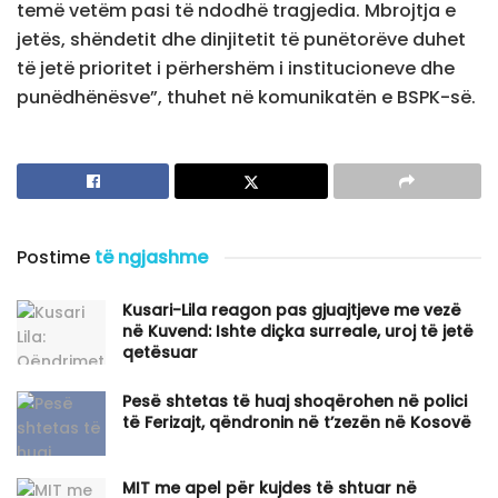
temë vetëm pasi të ndodhë tragjedia. Mbrojtja e
jetës, shëndetit dhe dinjitetit të punëtorëve duhet
të jetë prioritet i përhershëm i institucioneve dhe
punëdhënësve”, thuhet në komunikatën e BSPK-së.
Postime
të ngjashme
Kusari-Lila reagon pas gjuajtjeve me vezë
në Kuvend: Ishte diçka surreale, uroj të jetë
qetësuar
Pesë shtetas të huaj shoqërohen në polici
të Ferizajt, qëndronin në t’zezën në Kosovë
MIT me apel për kujdes të shtuar në