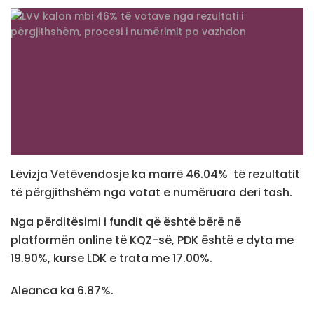
Lëvizja Vetëvendosje ka marrë 46.04% të rezultatit
të përgjithshëm nga votat e numëruara deri tash.
Nga përditësimi i fundit që është bërë në
platformën online të KQZ-së, PDK është e dyta me
19.90%, kurse LDK e trata me 17.00%.
Aleanca ka 6.87%.