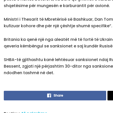
shqetësime për mungesën e karburantit për avionë.
Ministri i Thesarit të Mbretërisë së Bashkuar, Dan Tom
kufizuar kohore dhe për një çështje shumë specifike”.
Britania ka qenë një nga aleatët më të fortë të Ukrainë
qeveria këmbëngul se sanksionet e saj kundër Rusis
SHBA-të gjithashtu kanë lehtësuar sanksionet ndaj Rusi
Bessent, zgjati një përjashtim 30-ditor nga sanksione
ndodhen tashmë në det.
Share