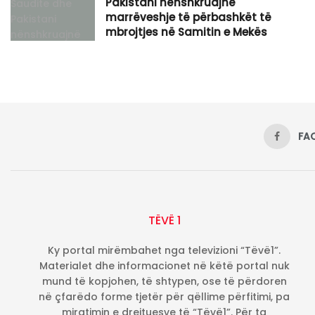
Pakistani nënshkruajnë
marrëveshje të përbashkët të
mbrojtjes në Samitin e Mekës
FA
TËVË 1
Ky portal mirëmbahet nga televizioni “Tëvë1”.
Materialet dhe informacionet në këtë portal nuk
mund të kopjohen, të shtypen, ose të përdoren
në çfarëdo forme tjetër për qëllime përfitimi, pa
miratimin e drejtuesve të “Tëvë1”. Për ta