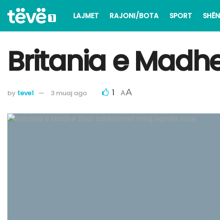
LAJMET
RAJONI/BOTA
SPORT
SHËN
Britania e Madhe
1
A
by
teve1
3 muaj ago
A