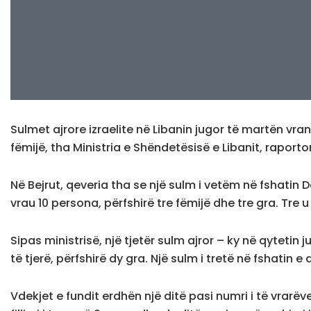
Sulmet ajrore izraelite në Libanin jugor të martën vra
fëmijë, tha Ministria e Shëndetësisë e Libanit, raporto
Në Bejrut, qeveria tha se një sulm i vetëm në fshatin 
vrau 10 persona, përfshirë tre fëmijë dhe tre gra. Tre u
Sipas ministrisë, një tjetër sulm ajror – ky në qytetin
të tjerë, përfshirë dy gra. Një sulm i tretë në fshatin e
Vdekjet e fundit erdhën një ditë pasi numri i të vrarëv