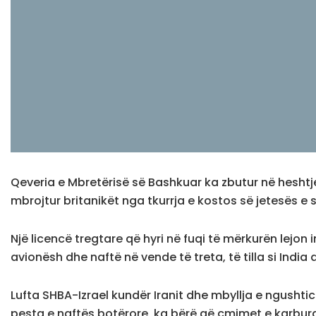
Qeveria e Mbretërisë së Bashkuar ka zbutur në heshtje
mbrojtur britanikët nga tkurrja e kostos së jetesës e
Një licencë tregtare që hyri në fuqi të mërkurën lejon
avionësh dhe naftë në vende të treta, të tilla si India
Lufta SHBA-Izrael kundër Iranit dhe mbyllja e ngushticë
pesta e naftës botërore, ka bërë që çmimet e karburant