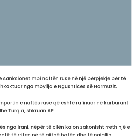
 sanksionet mbi naftën ruse në një përpjekje për të
 shkaktuar nga mbyllja e Ngushticës së Hormuzit.
 importin e naftës ruse që është rafinuar në karburant
 dhe Turqia, shkruan AP.
s nga Irani, nëpër të cilën kalon zakonisht rreth një e
it të rriten në të gjithë botën dhe të ngjallin