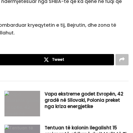
i i ndërmjetësuar nga SHBA-të që ka qenë në fuqi që
ombarduar kryeqytetin e tij, Bejrutin, dhe zona të
llahut.
Tweet
Vapa ekstreme godet Evropën, 42
gradë në Sllovaki, Polonia preket
nga kriza energjetike
Tentuan të kalonin ilegalisht 15