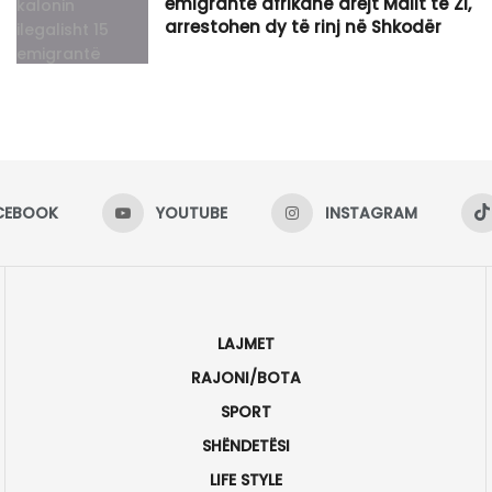
emigrantë afrikanë drejt Malit të Zi,
arrestohen dy të rinj në Shkodër
CEBOOK
YOUTUBE
INSTAGRAM
LAJMET
RAJONI/BOTA
SPORT
SHËNDETËSI
LIFE STYLE