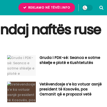
REKLAMO NË TËVË1.INFO
ndaj naftës ruse
Gruda i PDK-së: Seanca e sotme
shkelje e plotë e Kushtetutës
Vetëvendosje s‘e ka votuar asnjë
president të Kosovës, pos
Osmanit që e propozoi vetë