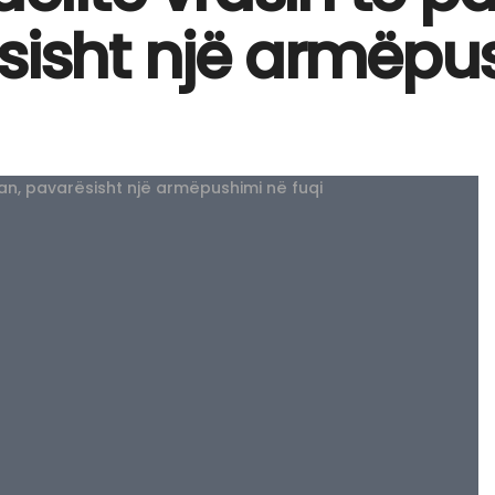
sisht një armëpus