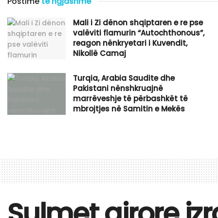
Postime
të ngjashme
​Mali i Zi dënon shqiptaren e re pse
valëviti flamurin “Autochthonous”,
reagon nënkryetari i Kuvendit,
Nikollë Camaj
Turqia, Arabia Saudite dhe
Pakistani nënshkruajnë
marrëveshje të përbashkët të
mbrojtjes në Samitin e Mekës
Sulmet ajrore izr