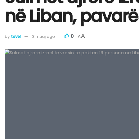
në Liban, pavarë
0
A
by
teve1
3 muaj ago
A