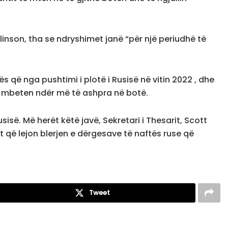
linson, tha se ndryshimet janë “për një periudhë të
s që nga pushtimi i plotë i Rusisë në vitin 2022 , dhe
ë mbeten ndër më të ashpra në botë.
së. Më herët këtë javë, Sekretari i Thesarit, Scott
t që lejon blerjen e dërgesave të naftës ruse që
Tweet