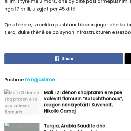
fillimi i tyre më 2 mars, dhe dy ditë pasi armëpushim
nga 17 prilli, u zgjat për 45 ditë.
Që atëherë, Izraeli ka pushtuar Libanin jugor dhe ka b
tjera, duke thënë se po synon infrastrukturën e Hezbo
Share
Postime
të ngjashme
​Mali i Zi dënon shqiptaren e re pse
valëviti flamurin “Autochthonous”,
reagon nënkryetari i Kuvendit,
Nikollë Camaj
Turqia, Arabia Saudite dhe