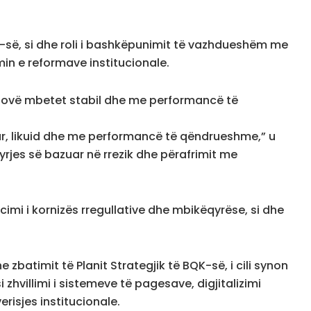
QK-së, si dhe roli i bashkëpunimit të vazhdueshëm me
min e reformave institucionale.
Kosovë mbetet stabil dhe me performancë të
uar, likuid dhe me performancë të qëndrueshme,” u
yrjes së bazuar në rrezik dhe përafrimit me
cimi i kornizës rregullative dhe mbikëqyrëse, si dhe
zbatimit të Planit Strategjik të BQK-së, i cili synon
 zhvillimi i sistemeve të pagesave, digjitalizimi
risjes institucionale.