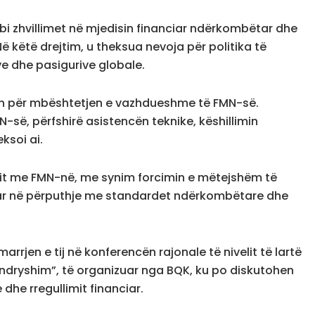
 zhvillimet në mjedisin financiar ndërkombëtar dhe
ë këtë drejtim, u theksua nevoja për politika të
e dhe pasigurive globale.
jen për mbështetjen e vazhdueshme të FMN-së.
së, përfshirë asistencën teknike, këshillimin
ksoi ai.
imit me FMN-në, me synim forcimin e mëtejshëm të
nciar në përputhje me standardet ndërkombëtare dhe
rrjen e tij në konferencën rajonale të nivelit të lartë
në ndryshim”, të organizuar nga BQK, ku po diskutohen
 dhe rregullimit financiar.