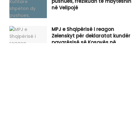
pushues, rrezikuan të mbyteshin
në Velipojë
MPJ e Shqipërisë i reagon
Zelenskyt për deklaratat kundër
pavarësisë së Kosovës në
Beograd
Përdhosja e figurave të UÇK-së
në Çair, reagon BDI
Vdes në QKUK personi që po
qëndronte në kujdes intensiv që
nga aksidenti i ndodhur në korrik
Asllani reagon pas dështimit të