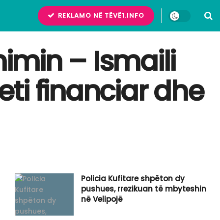
REKLAMO NË TËVË1.INFO
min – Ismaili
eti financiar dhe
Policia Kufitare shpëton dy
pushues, rrezikuan të mbyteshin
në Velipojë