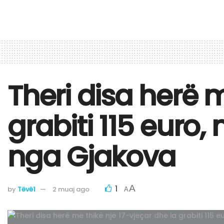
Theri disa herë m
grabiti 115 euro
nga Gjakova
1
A
by
Tëvë1
2 muaj ago
A