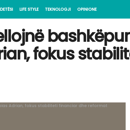
DETËSI
LIFE STYLE
TEKNOLOGJI
OPINIONE
llojnë bashkëpuni
an, fokus stabilit