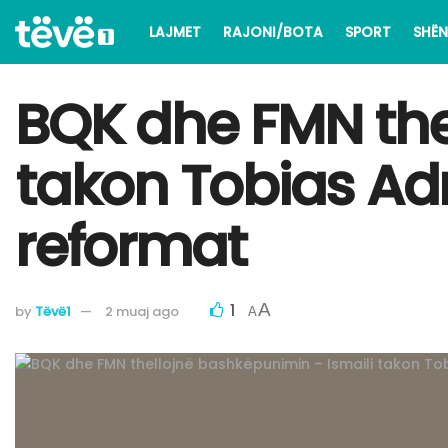
LAJMET
RAJONI/BOTA
SPORT
SHËN
BQK dhe FMN the
takon Tobias Adri
reformat
1
A
by
Tëvë1
2 muaj ago
A