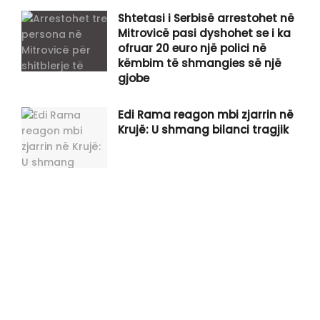
Shtetasi i Serbisë arrestohet në
Mitrovicë pasi dyshohet se i ka
ofruar 20 euro një polici në
këmbim të shmangies së një
gjobe
Edi Rama reagon mbi zjarrin në
Krujë: U shmang bilanci tragjik