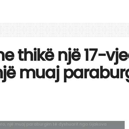
e thikë një 17-vj
, një muaj parabur