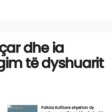
eçar dhe ia
gim të dyshuarit
Policia Kufitare shpëton dy