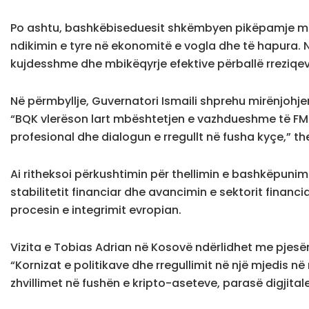
Po ashtu, bashkëbiseduesit shkëmbyen pikëpamje mbi
ndikimin e tyre në ekonomitë e vogla dhe të hapura. N
kujdesshme dhe mbikëqyrje efektive përballë rreziqev
Në përmbyllje, Guvernatori Ismaili shprehu mirënjoh
“BQK vlerëson lart mbështetjen e vazhdueshme të FMN-
profesional dhe dialogun e rregullt në fusha kyçe,” the
Ai ritheksoi përkushtimin për thellimin e bashkëpun
stabilitetit financiar dhe avancimin e sektorit fina
procesin e integrimit evropian.
Vizita e Tobias Adrian në Kosovë ndërlidhet me pjesëma
“Kornizat e politikave dhe rregullimit në një mjedis 
zhvillimet në fushën e kripto-aseteve, parasë digjitale