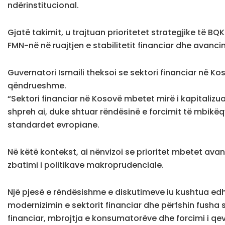
ndërinstitucional.
Gjatë takimit, u trajtuan prioritetet strategjike të B
FMN-në në ruajtjen e stabilitetit financiar dhe avanci
Guvernatori Ismaili theksoi se sektori financiar në 
qëndrueshme.
“Sektori financiar në Kosovë mbetet mirë i kapitaliz
shpreh ai, duke shtuar rëndësinë e forcimit të mbikëq
standardet evropiane.
Në këtë kontekst, ai nënvizoi se prioritet mbetet avan
zbatimi i politikave makroprudenciale.
Një pjesë e rëndësishme e diskutimeve iu kushtua edhe 
modernizimin e sektorit financiar dhe përfshin fusha si
financiar, mbrojtja e konsumatorëve dhe forcimi i qeve