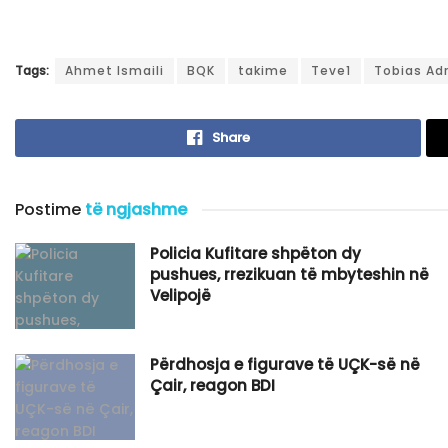
Tags:
Ahmet Ismaili
BQK
takime
Teve1
Tobias Ad
Share
Postime
të ngjashme
Policia Kufitare shpëton dy
pushues, rrezikuan të mbyteshin në
Velipojë
Përdhosja e figurave të UÇK-së në
Çair, reagon BDI