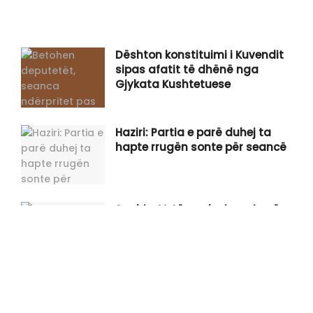
Dështon konstituimi i Kuvendit
sipas afatit të dhënë nga
Gjykata Kushtetuese
Haziri: Partia e parë duhej ta
hapte rrugën sonte për seancë
Spahiu: Vetëvendosje po ia vë
sopatën vetes në këmbën e saj,
Kurti po e sfidon Kushtetutën e
Kosovës
Gjini shpërthen në kritika ndaj
Kurtit: Po ia qet faqen e zezë