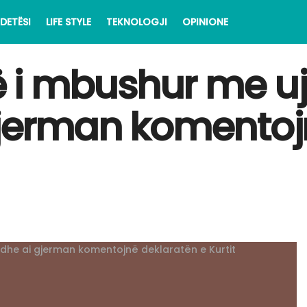
DETËSI
LIFE STYLE
TEKNOLOGJI
OPINIONE
 i mbushur me uj
 gjerman komentoj