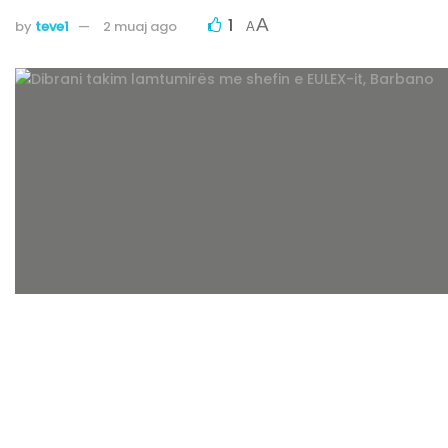
1
A
by
teve1
2 muaj ago
A