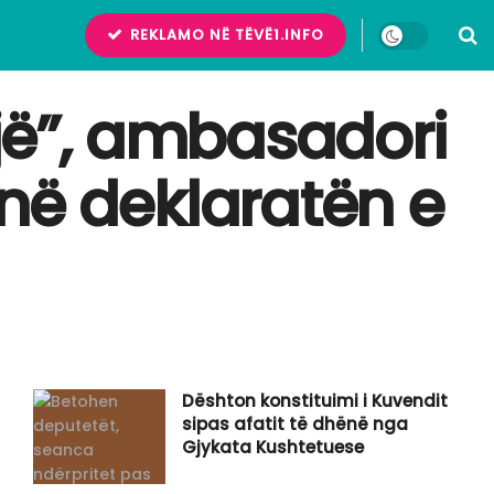
REKLAMO NË TËVË1.INFO
ë”, ambasadori
në deklaratën e
Dështon konstituimi i Kuvendit
sipas afatit të dhënë nga
Gjykata Kushtetuese