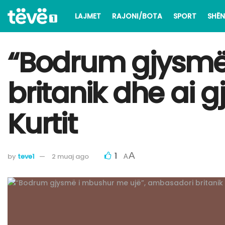
LAJMET
RAJONI/BOTA
SPORT
SHËN
“Bodrum gjysmë
britanik dhe ai
Kurtit
1
A
by
teve1
2 muaj ago
A