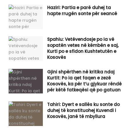
Haziri: Partia e parë duhej ta
hapte rrugën sonte për seancë
Spahiu: Vetëvendosje po ia vë
sopatën vetes në këmbën e saj,
Kurti po e sfidon Kushtetutën e
Kosovës
Gjini shpërthen në kritika ndaj
Kurtit: Po ia qet faqen e zezë
Kosovës, ka për t’u gjykuar rëndë
për këtë fatkeqësi që po gatuan
Tahiri: Dyert e sallës ku sonte do
duhej të konstituohej Kuvendi i
Kosovës, janë të mbyllura