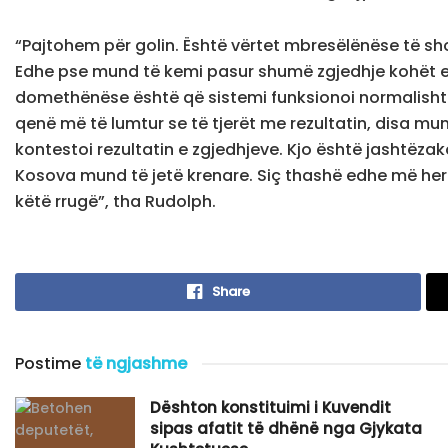
“Pajtohem për golin. Është vërtet mbresëlënëse të s
Edhe pse mund të kemi pasur shumë zgjedhje kohët e
domethënëse është që sistemi funksionoi normalisht 
qenë më të lumtur se të tjerët me rezultatin, disa mu
kontestoi rezultatin e zgjedhjeve. Kjo është jashtëza
Kosova mund të jetë krenare. Siç thashë edhe më he
këtë rrugë”, tha Rudolph.
Share
Postime
të ngjashme
Dështon konstituimi i Kuvendit
sipas afatit të dhënë nga Gjykata