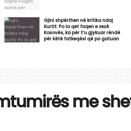
Gjini shpërthen në kritika ndaj
Kurtit: Po ia qet faqen e zezë
Kosovës, ka për t’u gjykuar rëndë
për këtë fatkeqësi që po gatuan
mtumirës me shefi