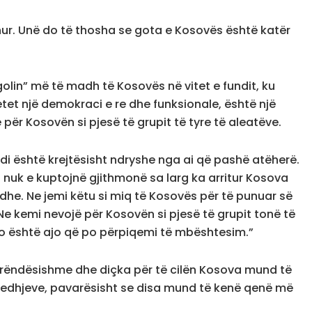
ur. Unë do të thosha se gota e Kosovës është katër
lin” më të madh të Kosovës në vitet e fundit, ku
et një demokraci e re dhe funksionale, është një
për Kosovën si pjesë të grupit të tyre të aleatëve.
ndi është krejtësisht ndryshe nga ai që pashë atëherë.
a nuk e kuptojnë gjithmonë sa larg ka arritur Kosova
dhe. Ne jemi këtu si miq të Kosovës për të punuar së
 kemi nevojë për Kosovën si pjesë të grupit tonë të
o është ajo që po përpiqemi të mbështesim.”
 rëndësishme dhe diçka për të cilën Kosova mund të
zgjedhjeve, pavarësisht se disa mund të kenë qenë më