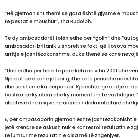
“Në gjermanisht themi se gota është gjysmë e mbush
të pestat e mbushur”, tha Rudolph.
Të dy ambasadorët folën edhe për “golin” dhe “autogo
ambasadori britanik u shpreh se fakti që Kosova mbet
arritje e jashtëzakonshme, duke thënë se kanë nevojë 
“Unë erdha për herë të parë këtu në vitin 2001 dhe ve
Njerëzit që e kanë jetuar gjithë këtë periudhë ndosht
dhe sa shumë ka përparuar. Kjo është një arritje e ma
bashku që ky ritëm dhe ky momentum të vazhdojnë. Ne
aleatëve dhe miqve në arenën ndërkombëtare dhe kj
E, për ambasadorin gjerman është jashtëzakonisht e
jetë krenare se askush nuk e kontestoi rezultatin e 
të lumtur me rezultatin e disa më të zhgënjyer.