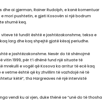
 dhe ai gjerman, Rainer Rudolph, e kanë komentuar
ur e mori pushtetin, e gjeti Kosovën si një bodrum
hte shumë keq.
 viteve të fundit është e jashtëzakonshme, teksa e
ë kaq larg dhe kaq shpejtë gjatë kësaj periudhe.
 është e jashtëzakonshme. Nesër do të shënojmë
vitin 1999, për t’i dhënë fund një situate të
 mrekulli e vogël që Kosova ka arritur të ecë kaq
 e vetme është që ky zhvillim të vazhdojë në të
shtetur këtë”, tha Hargreaves në një intervistë
ga vendi ku ai vjen, duke thënë se “unë do të thosha