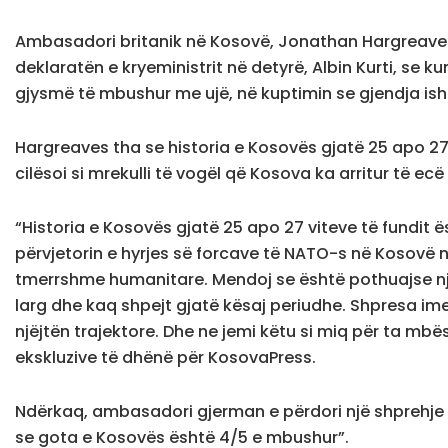
Ambasadori britanik në Kosovë, Jonathan Hargreaves
deklaratën e kryeministrit në detyrë, Albin Kurti, se k
gjysmë të mbushur me ujë, në kuptimin se gjendja is
Hargreaves tha se historia e Kosovës gjatë 25 apo 27
cilësoi si mrekulli të vogël që Kosova ka arritur të ec
“Historia e Kosovës gjatë 25 apo 27 viteve të fundit
përvjetorin e hyrjes së forcave të NATO-s në Kosovë në 
tmerrshme humanitare. Mendoj se është pothuajse një
larg dhe kaq shpejt gjatë kësaj periudhe. Shpresa ime
njëjtën trajektore. Dhe ne jemi këtu si miq për ta mbë
ekskluzive të dhënë për KosovaPress.
Ndërkaq, ambasadori gjerman e përdori një shprehje n
se gota e Kosovës është 4/5 e mbushur”.