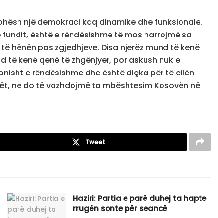
hohësh një demokraci kaq dinamike dhe funksionale.
 fundit, është e rëndësishme të mos harrojmë sa
të hënën pas zgjedhjeve. Disa njerëz mund të kenë
nd të kenë qenë të zhgënjyer, por askush nuk e
konisht e rëndësishme dhe është diçka për të cilën
rët, ne do të vazhdojmë ta mbështesim Kosovën në
Tweet
Haziri: Partia e parë duhej ta hapte
rrugën sonte për seancë