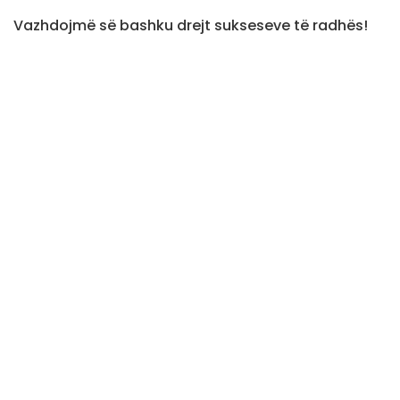
Vazhdojmë së bashku drejt sukseseve të radhës!