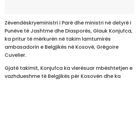
Zëvendëskryeministri i Parë dhe ministri në detyrë i
Punëve të Jashtme dhe Diasporës, Glauk Konjufca,
ka pritur të mërkurën në takim lamtumirës
ambasadorin e Belgjikës në Kosovë, Grégoire
Cuvelier.
Gjatë takimit, Konjufca ka vlerësuar mbështetjen e
vazhdueshme të Belgjikës për Kosovën dhe ka
theksuar rëndësinë e thellimit të bashkëpunimit
dypalësh, veçanërisht në fushat me interes të
përbashkët dhe në kuadër të perspektivës
evropiane të vendit.
Ai gjithashtu e ka falënderuar ambasadorin
Cuvelier për angazhimin dhe kontributin e tij gjatë
mandatit diplomatik në forcimin e marrëdhënieve