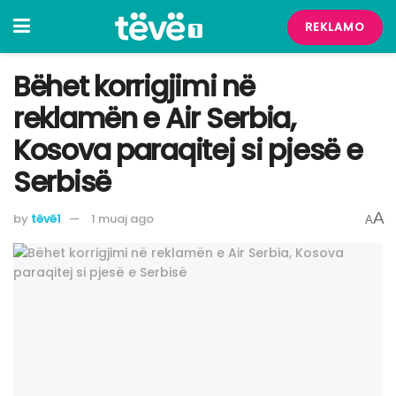
REKLAMO
Bëhet korrigjimi në
reklamën e Air Serbia,
Kosova paraqitej si pjesë e
Serbisë
A
by
tëvë1
1 muaj ago
A