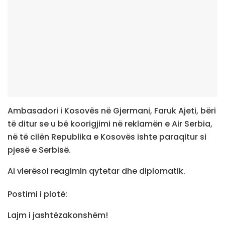
Ambasadori i Kosovës në Gjermani, Faruk Ajeti, bëri
të ditur se u bë koorigjimi në reklamën e Air Serbia,
në të cilën Republika e Kosovës ishte paraqitur si
pjesë e Serbisë.
Ai vlerësoi reagimin qytetar dhe diplomatik.
Postimi i plotë:
Lajm i jashtëzakonshëm!