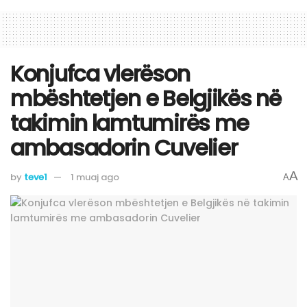
Konjufca vlerëson
mbështetjen e Belgjikës në
takimin lamtumirës me
ambasadorin Cuvelier
A
by
teve1
1 muaj ago
A