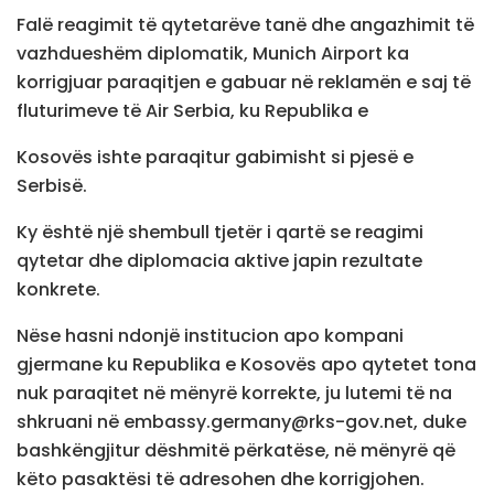
Falë reagimit të qytetarëve tanë dhe angazhimit të
vazhdueshëm diplomatik, Munich Airport ka
korrigjuar paraqitjen e gabuar në reklamën e saj të
fluturimeve të Air Serbia, ku Republika e
Kosovës ishte paraqitur gabimisht si pjesë e
Serbisë.
Ky është një shembull tjetër i qartë se reagimi
qytetar dhe diplomacia aktive japin rezultate
konkrete.
Nëse hasni ndonjë institucion apo kompani
gjermane ku Republika e Kosovës apo qytetet tona
nuk paraqitet në mënyrë korrekte, ju lutemi të na
shkruani në
embassy.germany@rks-gov.net
, duke
bashkëngjitur dëshmitë përkatëse, në mënyrë që
këto pasaktësi të adresohen dhe korrigjohen.