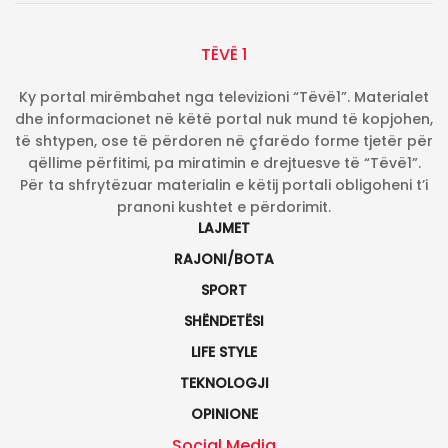
TËVË 1
Ky portal mirëmbahet nga televizioni “Tëvë1”. Materialet
dhe informacionet në këtë portal nuk mund të kopjohen,
të shtypen, ose të përdoren në çfarëdo forme tjetër për
qëllime përfitimi, pa miratimin e drejtuesve të “Tëvë1”.
Për ta shfrytëzuar materialin e këtij portali obligoheni t’i
pranoni kushtet e përdorimit.
LAJMET
RAJONI/BOTA
SPORT
SHËNDETËSI
LIFE STYLE
TEKNOLOGJI
OPINIONE
Social Media