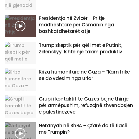
Presidentja në Zvicër – Pritje
madhështore për Osmanin nga
bashkatdhetarët atje
Trump skeptik për qëllimet e Putinit,
Zelenskyy: Ishte një takim produktiv
Kriza humanitare në Gaza – “Kam frikë
se do vdesim nga uria”
Grupi i kontaktit të Gazës bëjnë thirrje
për armëpushim, refuzojnë zhvendosjen
e palestinezëve
Netanyah në ShBA – Çfarë do të flasë
me Trumpin?