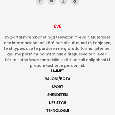
TËVË 1
Ky portal mirëmbahet nga televizioni “Tëvë1”. Materialet
dhe informacionet në këtë portal nuk mund të kopjohen,
të shtypen, ose të përdoren në çfarëdo forme tjetër për
qëllime përfitimi, pa miratimin e drejtuesve të “Tëvë1”.
Për ta shfrytëzuar materialin e këtij portali obligoheni t’i
pranoni kushtet e përdorimit.
LAJMET
RAJONI/BOTA
SPORT
SHËNDETËSI
LIFE STYLE
TEKNOLOGJI