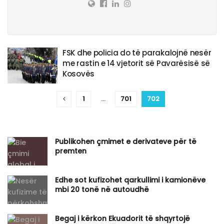
FSK dhe policia do të parakalojnë nesër
me rastin e 14 vjetorit së Pavarësisë së
Kosovës
1
…
701
702
Publikohen çmimet e derivateve për të
premten
​Edhe sot kufizohet qarkullimi i kamionëve
mbi 20 tonë në autoudhë
Begaj i kërkon Ekuadorit të shqyrtojë