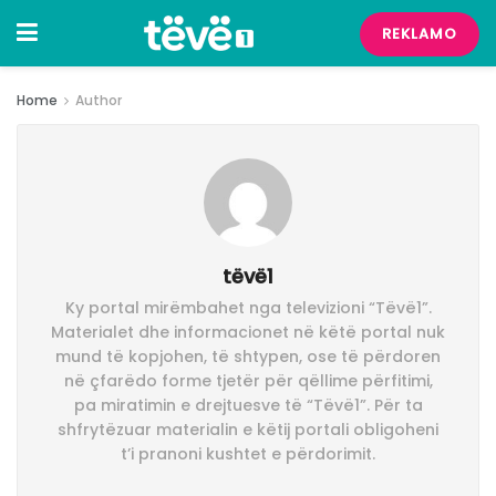
REKLAMO
Home
Author
tëvë1
Ky portal mirëmbahet nga televizioni “Tëvë1”.
Materialet dhe informacionet në këtë portal nuk
mund të kopjohen, të shtypen, ose të përdoren
në çfarëdo forme tjetër për qëllime përfitimi,
pa miratimin e drejtuesve të “Tëvë1”. Për ta
shfrytëzuar materialin e këtij portali obligoheni
t’i pranoni kushtet e përdorimit.