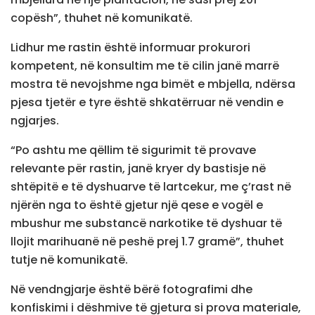
copësh”, thuhet në komunikatë.
Lidhur me rastin është informuar prokurori
kompetent, në konsultim me të cilin janë marrë
mostra të nevojshme nga bimët e mbjella, ndërsa
pjesa tjetër e tyre është shkatërruar në vendin e
ngjarjes.
“Po ashtu me qëllim të sigurimit të provave
relevante për rastin, janë kryer dy bastisje në
shtëpitë e të dyshuarve të lartcekur, me ç’rast në
njërën nga to është gjetur një qese e vogël e
mbushur me substancë narkotike të dyshuar të
llojit marihuanë në peshë prej 1.7 gramë”, thuhet
tutje në komunikatë.
Në vendngjarje është bërë fotografimi dhe
konfiskimi i dëshmive të gjetura si prova materiale,