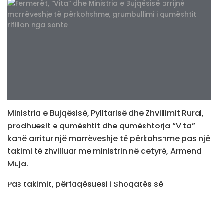
Ministria e Bujqësisë, Pylltarisë dhe Zhvillimit Rural,
prodhuesit e qumështit dhe qumështorja “Vita”
kanë arritur një marrëveshje të përkohshme pas një
takimi të zhvilluar me ministrin në detyrë, Armend
Muja.
Pas takimit, përfaqësuesi i Shoqatës së
Qumështarëve Fidan Krasniqi, bëri të ditur se të
gjitha palët janë dakorduar për hapat e mëtejmë,