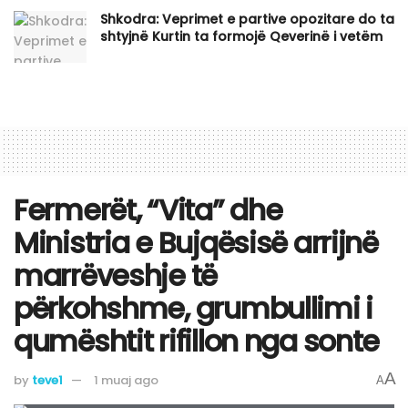
Shkodra: Veprimet e partive opozitare do ta
shtyjnë Kurtin ta formojë Qeverinë i vetëm
Fermerët, “Vita” dhe
Ministria e Bujqësisë arrijnë
marrëveshje të
përkohshme, grumbullimi i
qumështit rifillon nga sonte
A
by
teve1
1 muaj ago
A