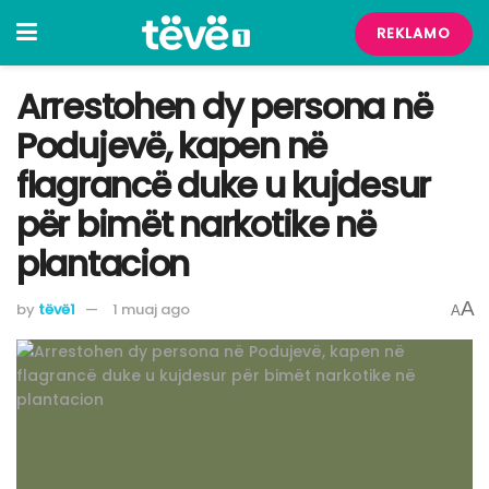
REKLAMO
Arrestohen dy persona në
Podujevë, kapen në
flagrancë duke u kujdesur
për bimët narkotike në
plantacion
A
by
tëvë1
1 muaj ago
A