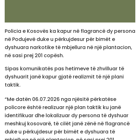
Policia e Kosovës ka kapur në flagrancë dy persona
në Podujevë duke u përkujdesur për bimët e
dyshuara narkotike të mbjellura në një plantacion,
në sasi prej 201 copësh.
Sipas komunikatës pas hetimeve të zhvilluar të
dyshuarit janë kapur gjatë realizmit të një plani
taktik.
“Me datën 06.07.2026 nga njësitë përkatëse
policore është realizuar një plan taktik ku janë
identifikuar dhe lokalizuar dy persona të dyshuar
meshkuj kosovarë, të cilët janë zënë në flagrancë
duke u përkujdesur për bimët e dyshuara të
mbjellura në një plantacion, në sasi prej 201