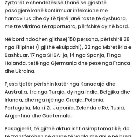
Zyrtarët e shëndetësisë thanë se gjashtë
pasagjerë kanë konfirmuar infeksione me
hantavirus dhe dy të tjerë janë raste të dyshuara,
me tre viktima të raportuara, përfshirë dy në bord.
Në bord ndodhen gjithsej 150 persona, përfshirë 38
nga Filipinet (i gjithë ekuipazhi), 23 nga Mbretëria e
Bashkuar, 17 nga SHBA-ja, 14 nga Spanja, 11 nga
Holanda, tetë nga Gjermania dhe pesë nga Franca
dhe Ukraina.
Pjesa tjetër përfshin katër nga Kanadaja dhe
Australia, tre nga Turqia, dy nga India, Belgjika dhe
Irlanda, dhe nga një nga Greqia, Polonia,
Portugalia, Mali i Zi, Japonia, Zelanda e Re, Rusia,
Argjentina dhe Guatemala.
Pasagjerët, të gjithë aktualisht asimptomatikë, do
të transferohen në grupe të vogla me anije në breg