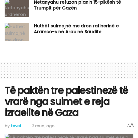
Netanyahu refuzon planin 15-pikësh të
Trumpit për Gazën
Huthët sulmojnë me dron rafinerinë e
Aramco-s në Arabinë Saudite
Të paktën tre palestinezë të
vrarë nga sulmet e reja
izraelite në Gaza
A
by
teve1
3 muaj ago
A