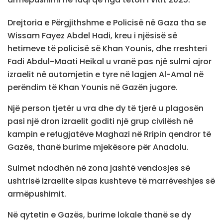
Drejtoria e Përgjithshme e Policisë në Gaza tha se
Wissam Fayez Abdel Hadi, kreu i njësisë së
hetimeve të policisë së Khan Younis, dhe rreshteri
Fadi Abdul-Maati Heikal u vranë pas një sulmi ajror
izraelit në automjetin e tyre në lagjen Al-Amal në
perëndim të Khan Younis në Gazën jugore.
Një person tjetër u vra dhe dy të tjerë u plagosën
pasi një dron izraelit goditi një grup civilësh në
kampin e refugjatëve Maghazi në Rripin qendror të
Gazës, thanë burime mjekësore për Anadolu.
Sulmet ndodhën në zona jashtë vendosjes së
ushtrisë izraelite sipas kushteve të marrëveshjes së
armëpushimit.
Në qytetin e Gazës, burime lokale thanë se dy