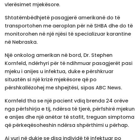
vlerësimet mjekësore.
Shtatëmbëdhjetë pasagjerë amerikanë do të
transportohen me aeroplan për në SHBA dhe do të
monitorohen në një njësi të specializuar karantine
në Nebraska.
Një onkolog amerikan në bord, Dr. Stephen
Kornfeld, ndërhyri për të ndihmuar pasagjerët pasi
mjeku i anijes u infektua, duke e përshkruar
situatën si një krizë mjekësore që po
përshkallëzohej me shpejtësi, sipas ABC News.
Kornfeld tha se një pacient vdiq brenda 24 orëve
nga përfshirja e tij, ndërsa të tjerë, përfshirë mjekun
e anijes dhe një anëtar të stafit, treguan simptoma
që përkeqësoheshin ndërsa shpërthimi u përhap.
Ai vuri në dukje se disa individë të infektuar po