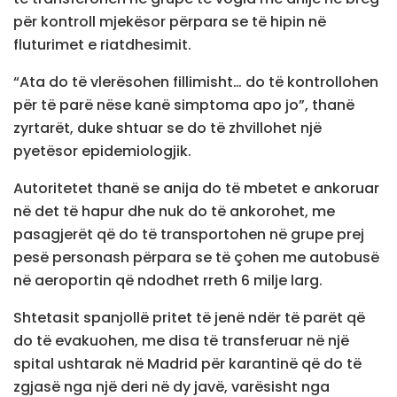
për kontroll mjekësor përpara se të hipin në
fluturimet e riatdhesimit.
“Ata do të vlerësohen fillimisht… do të kontrollohen
për të parë nëse kanë simptoma apo jo”, thanë
zyrtarët, duke shtuar se do të zhvillohet një
pyetësor epidemiologjik.
Autoritetet thanë se anija do të mbetet e ankoruar
në det të hapur dhe nuk do të ankorohet, me
pasagjerët që do të transportohen në grupe prej
pesë personash përpara se të çohen me autobusë
në aeroportin që ndodhet rreth 6 milje larg.
Shtetasit spanjollë pritet të jenë ndër të parët që
do të evakuohen, me disa të transferuar në një
spital ushtarak në Madrid për karantinë që do të
zgjasë nga një deri në dy javë, varësisht nga