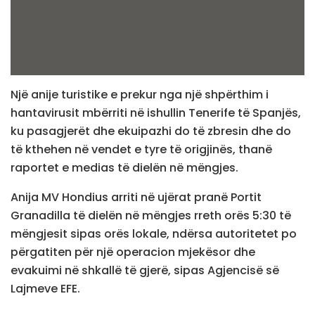
Një anije turistike e prekur nga një shpërthim i
hantavirusit mbërriti në ishullin Tenerife të Spanjës,
ku pasagjerët dhe ekuipazhi do të zbresin dhe do
të kthehen në vendet e tyre të origjinës, thanë
raportet e medias të dielën në mëngjes.
Anija MV Hondius arriti në ujërat pranë Portit
Granadilla të dielën në mëngjes rreth orës 5:30 të
mëngjesit sipas orës lokale, ndërsa autoritetet po
përgatiten për një operacion mjekësor dhe
evakuimi në shkallë të gjerë, sipas Agjencisë së
Lajmeve EFE.