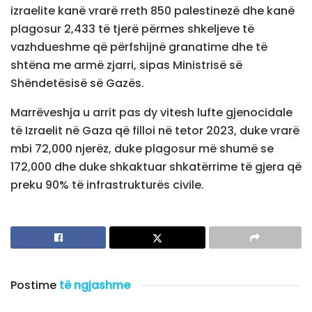
izraelite kanë vrarë rreth 850 palestinezë dhe kanë
plagosur 2,433 të tjerë përmes shkeljeve të
vazhdueshme që përfshijnë granatime dhe të
shtëna me armë zjarri, sipas Ministrisë së
Shëndetësisë së Gazës.
Marrëveshja u arrit pas dy vitesh lufte gjenocidale
të Izraelit në Gaza që filloi në tetor 2023, duke vrarë
mbi 72,000 njerëz, duke plagosur më shumë se
172,000 dhe duke shkaktuar shkatërrime të gjera që
preku 90% të infrastrukturës civile.
Postime
të ngjashme