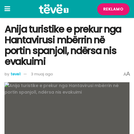
REKLAMO
Anija turistike e prekur nga
Hantavirusi mbërrin në
portin spanjoll, ndërsa nis
evakuimi
A
by
teve1
3 muaj ago
A