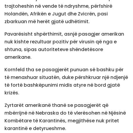
trajtoheshin në vende të ndryshme, përfshirë
Holandën, Afrikën e Jugut dhe Zvicrën, pasi
zbarkuan më herët gjatë udhëtimit.
Pavarësisht shpërthimit, asnjë pasagjer amerikan
nuk kishte rezultuar pozitiv për virusin që nga e
shtuna, sipas autoriteteve shëndetësore
amerikane.
Kornfeld tha se pasagjerët punuan së bashku për
të menaxhuar situatën, duke përshkruar një ndjenjë
të fortë bashkëpunimi midis atyre në bord gjatë
krizës.
Zyrtarët amerikanë thanë se pasagjerët që
mbërrijnë në Nebraska do të vlerësohen në Njësinë
Kombëtare të Karantinës, megjithëse nuk pritet
karantinë e detyrueshme.