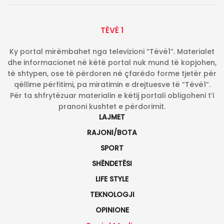
TËVË 1
Ky portal mirëmbahet nga televizioni “Tëvë1”. Materialet
dhe informacionet në këtë portal nuk mund të kopjohen,
të shtypen, ose të përdoren në çfarëdo forme tjetër për
qëllime përfitimi, pa miratimin e drejtuesve të “Tëvë1”.
Për ta shfrytëzuar materialin e këtij portali obligoheni t’i
pranoni kushtet e përdorimit.
LAJMET
RAJONI/BOTA
SPORT
SHËNDETËSI
LIFE STYLE
TEKNOLOGJI
OPINIONE