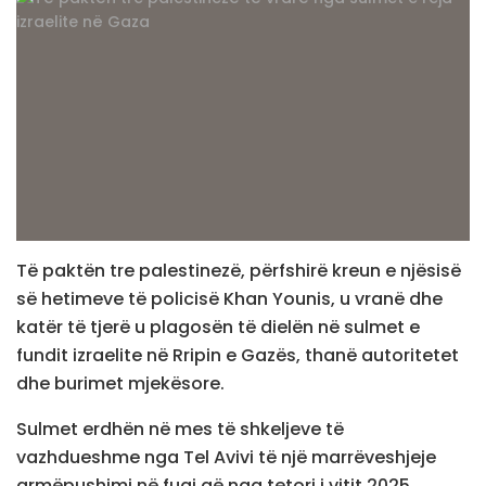
Të paktën tre palestinezë, përfshirë kreun e njësisë
së hetimeve të policisë Khan Younis, u vranë dhe
katër të tjerë u plagosën të dielën në sulmet e
fundit izraelite në Rripin e Gazës, thanë autoritetet
dhe burimet mjekësore.
Sulmet erdhën në mes të shkeljeve të
vazhdueshme nga Tel Avivi të një marrëveshjeje
armëpushimi në fuqi që nga tetori i vitit 2025.