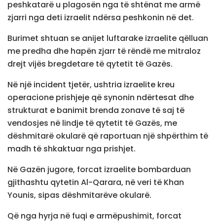
peshkatarë u plagosën nga të shtënat me armë
zjarri nga deti izraelit ndërsa peshkonin në det.
Burimet shtuan se anijet luftarake izraelite qëlluan
me predha dhe hapën zjarr të rëndë me mitraloz
drejt vijës bregdetare të qytetit të Gazës.
Në një incident tjetër, ushtria izraelite kreu
operacione prishjeje që synonin ndërtesat dhe
strukturat e banimit brenda zonave të saj të
vendosjes në lindje të qytetit të Gazës, me
dëshmitarë okularë që raportuan një shpërthim të
madh të shkaktuar nga prishjet.
Në Gazën jugore, forcat izraelite bombarduan
gjithashtu qytetin Al-Qarara, në veri të Khan
Younis, sipas dëshmitarëve okularë.
Që nga hyrja në fuqi e armëpushimit, forcat