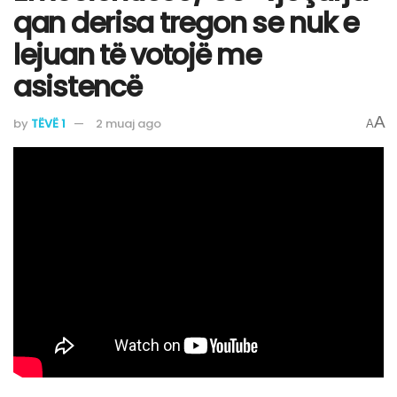
qan derisa tregon se nuk e
lejuan të votojë me
asistencë
A
by
TËVË 1
2 muaj ago
A