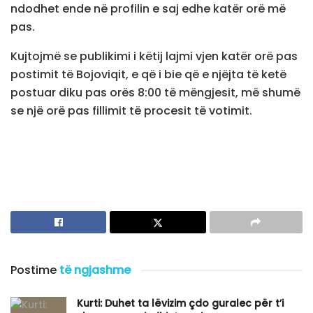
ndodhet ende në profilin e saj edhe katër orë më
pas.
Kujtojmë se publikimi i këtij lajmi vjen katër orë pas
postimit të Bojoviqit, e që i bie që e njëjta të ketë
postuar diku pas orës 8:00 të mëngjesit, më shumë
se një orë pas fillimit të procesit të votimit.
Postime
të ngjashme
Kurti: Duhet ta lëvizim çdo guralec për t’i