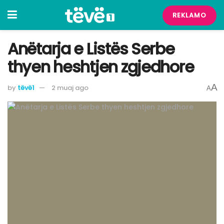
REKLAMO
Anëtarja e Listës Serbe
thyen heshtjen zgjedhore
A
by
tëvë1
2 muaj ago
A