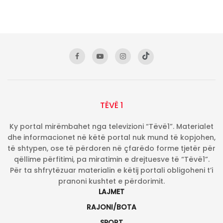
TËVË 1
Ky portal mirëmbahet nga televizioni “Tëvë1”. Materialet
dhe informacionet në këtë portal nuk mund të kopjohen,
të shtypen, ose të përdoren në çfarëdo forme tjetër për
qëllime përfitimi, pa miratimin e drejtuesve të “Tëvë1”.
Për ta shfrytëzuar materialin e këtij portali obligoheni t’i
pranoni kushtet e përdorimit.
LAJMET
RAJONI/BOTA
SPORT