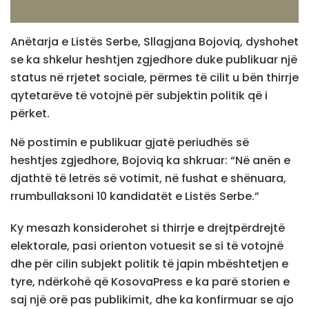
Anëtarja e Listës Serbe, Sllagjana Bojoviq, dyshohet
se ka shkelur heshtjen zgjedhore duke publikuar një
status në rrjetet sociale, përmes të cilit u bën thirrje
qytetarëve të votojnë për subjektin politik që i
përket.
Në postimin e publikuar gjatë periudhës së
heshtjes zgjedhore, Bojoviq ka shkruar: “Në anën e
djathtë të letrës së votimit, në fushat e shënuara,
rrumbullaksoni 10 kandidatët e Listës Serbe.”
Ky mesazh konsiderohet si thirrje e drejtpërdrejtë
elektorale, pasi orienton votuesit se si të votojnë
dhe për cilin subjekt politik të japin mbështetjen e
tyre, ndërkohë që KosovaPress e ka parë storien e
saj një orë pas publikimit, dhe ka konfirmuar se ajo