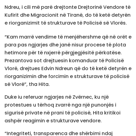
Ndreu, i cili më parë drejtonte Drejtorinë Vendore të
Kufirit dhe Migracionit në Tiranë, do të ketë detyrën
e riorganizimit të strukturave të Policisë së Vlorës.
“Kam marrë vendime të menjëhershme që në orët e
para pas ngjarjes dhe janë nisur procese të plota
hetimore për të nxjerrë përgjegjësitë përkatëse.
Prezantova sot drejtuesin komanduar të Policisë
Vlorë, drejtues Edvin Ndreun që do të ketë detyrën e
riorganizimin dhe forcimin e strukturave të policisë
së Vlorë”, tha Hita.
Duke iu referuar ngjarjes në Zvërnec, ku një
protestues u tërhoq zvarrë nga një punonjës i
sigurisë private në prani të policisë, Hita kritikoi
ashpër reagimin e strukturave vendore.
“Integriteti, transparenca dhe shërbimi ndaj