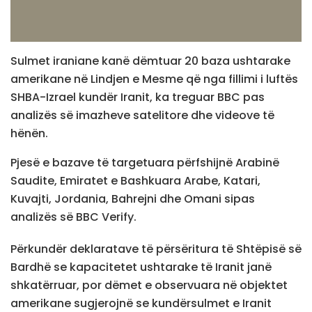
Sulmet iraniane kanë dëmtuar 20 baza ushtarake
amerikane në Lindjen e Mesme që nga fillimi i luftës
SHBA-Izrael kundër Iranit, ka treguar BBC pas
analizës së imazheve satelitore dhe videove të
hënën.
Pjesë e bazave të targetuara përfshijnë Arabinë
Saudite, Emiratet e Bashkuara Arabe, Katari,
Kuvajti, Jordania, Bahrejni dhe Omani sipas
analizës së BBC Verify.
Përkundër deklaratave të përsëritura të Shtëpisë së
Bardhë se kapacitetet ushtarake të Iranit janë
shkatërruar, por dëmet e observuara në objektet
amerikane sugjerojnë se kundërsulmet e Iranit