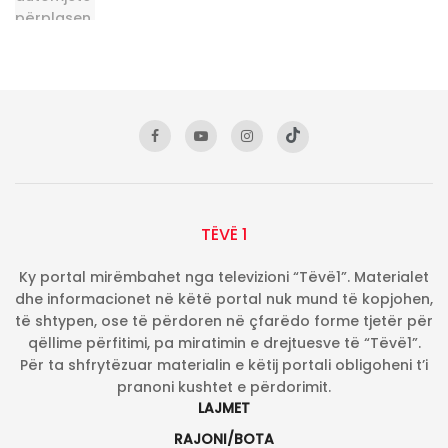
TËVË 1
Ky portal mirëmbahet nga televizioni “Tëvë1”. Materialet
dhe informacionet në këtë portal nuk mund të kopjohen,
të shtypen, ose të përdoren në çfarëdo forme tjetër për
qëllime përfitimi, pa miratimin e drejtuesve të “Tëvë1”.
Për ta shfrytëzuar materialin e këtij portali obligoheni t’i
pranoni kushtet e përdorimit.
LAJMET
RAJONI/BOTA