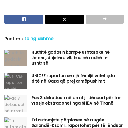
Postime
të ngjashme
Huthitë godasin kampe ushtarake në
Jemen, dhjetëra viktima në radhët e
ushtrisë
UNICEF raporton se një fëmijë vritet çdo
ditë në Gaza që prej armëpushimit
Pas 3 dekadash në arrati, i dënuari për tre
vrasje ekstradohet nga SHBA në Tiranë
Tri automjete përplasen në rrugën
Sarandë-Ksamil, raportohet për të lënduar