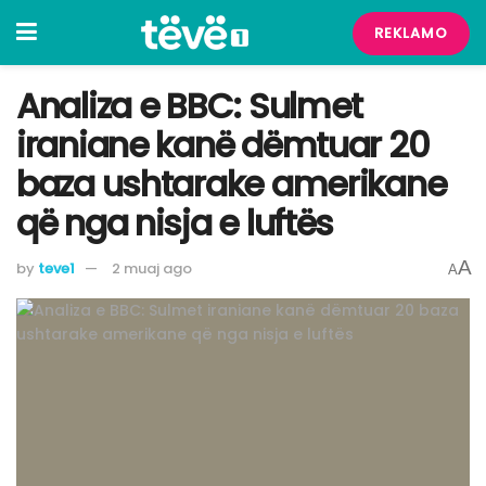
REKLAMO
Analiza e BBC: Sulmet
iraniane kanë dëmtuar 20
baza ushtarake amerikane
që nga nisja e luftës
A
by
teve1
2 muaj ago
A