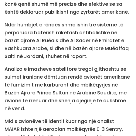
kanë qenë shumë më precize dhe efektive se sa
është deklaruar publikisht nga zyrtarët amerikanë.
Ndër humbjet e rëndësishme ishin tre sisteme të
përparuara baterish raketash antibalistike në
bazat ajrore Al Ruëais dhe Al Sader në Emiratet e
Bashkuara Arabe, si dhe në bazën ajrore Muëaffaq
Salti në Jordani, thuhet në raport.
Analiza e imazheve satelitore tregoi gjithashtu se
sulmet iraniane dëmtuan rëndë avionët amerikanë
të furnizimit me karburant dhe mbikëqyrjes në
Bazën Ajrore Prince Sultan në Arabinë Saudite, me
avionë të rrënuar dhe shenja djegieje të dukshme
në vend.
Midis avionëve të identifikuar nga një analist i
MAIAR ishte një aeroplan mbikëqyrës E-3 Sentry,