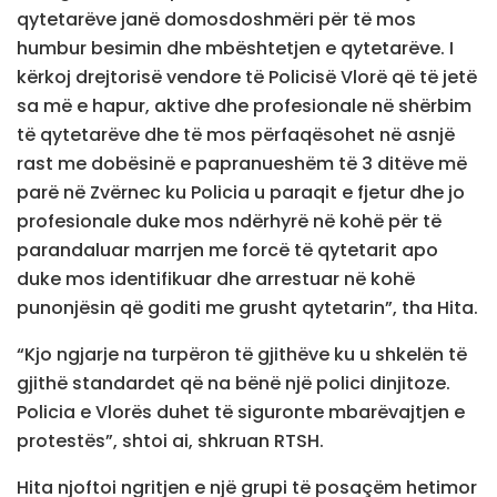
qytetarëve janë domosdoshmëri për të mos
humbur besimin dhe mbështetjen e qytetarëve. I
kërkoj drejtorisë vendore të Policisë Vlorë që të jetë
sa më e hapur, aktive dhe profesionale në shërbim
të qytetarëve dhe të mos përfaqësohet në asnjë
rast me dobësinë e papranueshëm të 3 ditëve më
parë në Zvërnec ku Policia u paraqit e fjetur dhe jo
profesionale duke mos ndërhyrë në kohë për të
parandaluar marrjen me forcë të qytetarit apo
duke mos identifikuar dhe arrestuar në kohë
punonjësin që goditi me grusht qytetarin”, tha Hita.
“Kjo ngjarje na turpëron të gjithëve ku u shkelën të
gjithë standardet që na bënë një polici dinjitoze.
Policia e Vlorës duhet të siguronte mbarëvajtjen e
protestës”, shtoi ai, shkruan RTSH.
Hita njoftoi ngritjen e një grupi të posaçëm hetimor