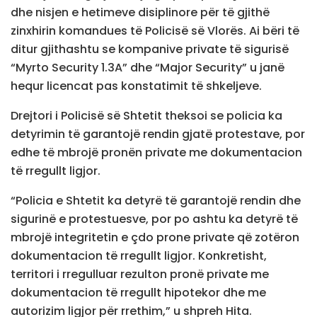
dhe nisjen e hetimeve disiplinore për të gjithë
zinxhirin komandues të Policisë së Vlorës. Ai bëri të
ditur gjithashtu se kompanive private të sigurisë
“Myrto Security 1.3A” dhe “Major Security” u janë
hequr licencat pas konstatimit të shkeljeve.
Drejtori i Policisë së Shtetit theksoi se policia ka
detyrimin të garantojë rendin gjatë protestave, por
edhe të mbrojë pronën private me dokumentacion
të rregullt ligjor.
“Policia e Shtetit ka detyrë të garantojë rendin dhe
sigurinë e protestuesve, por po ashtu ka detyrë të
mbrojë integritetin e çdo prone private që zotëron
dokumentacion të rregullt ligjor. Konkretisht,
territori i rregulluar rezulton pronë private me
dokumentacion të rregullt hipotekor dhe me
autorizim ligjor për rrethim,” u shpreh Hita.