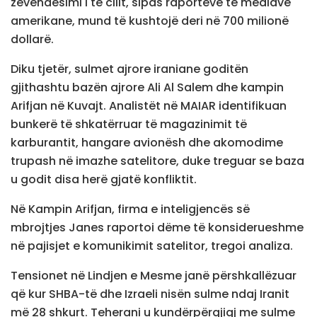
zëvendësimi i të cilit, sipas raporteve të mediave
amerikane, mund të kushtojë deri në 700 milionë
dollarë.
Diku tjetër, sulmet ajrore iraniane goditën
gjithashtu bazën ajrore Ali Al Salem dhe kampin
Arifjan në Kuvajt. Analistët në MAIAR identifikuan
bunkerë të shkatërruar të magazinimit të
karburantit, hangare avionësh dhe akomodime
trupash në imazhe satelitore, duke treguar se baza
u godit disa herë gjatë konfliktit.
Në Kampin Arifjan, firma e inteligjencës së
mbrojtjes Janes raportoi dëme të konsiderueshme
në pajisjet e komunikimit satelitor, tregoi analiza.
Tensionet në Lindjen e Mesme janë përshkallëzuar
që kur SHBA-të dhe Izraeli nisën sulme ndaj Iranit
më 28 shkurt. Teherani u kundërpërgjigj me sulme