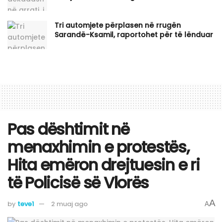
Tri automjete përplasen në rrugën
Sarandë-Ksamil, raportohet për të lënduar
Pas dështimit në
menaxhimin e protestës,
Hita emëron drejtuesin e ri
të Policisë së Vlorës
A
by
teve1
2 muaj ago
A