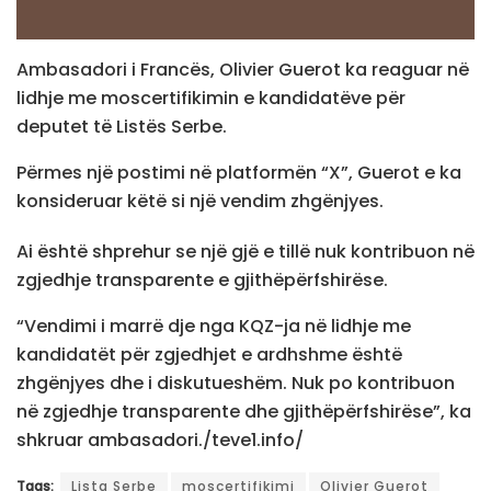
Ambasadori i Francës, Olivier Guerot ka reaguar në
lidhje me moscertifikimin e kandidatëve për
deputet të Listës Serbe.
Përmes një postimi në platformën “X”, Guerot e ka
konsideruar këtë si një vendim zhgënjyes.
Ai është shprehur se një gjë e tillë nuk kontribuon në
zgjedhje transparente e gjithëpërfshirëse.
“Vendimi i marrë dje nga KQZ-ja në lidhje me
kandidatët për zgjedhjet e ardhshme është
zhgënjyes dhe i diskutueshëm. Nuk po kontribuon
në zgjedhje transparente dhe gjithëpërfshirëse”, ka
shkruar ambasadori./teve1.info/
Tags:
Lista Serbe
moscertifikimi
Olivier Guerot