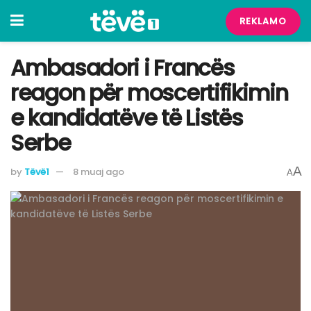
REKLAMO
Ambasadori i Francës
reagon për moscertifikimin
e kandidatëve të Listës
Serbe
A
by
Tëvë1
8 muaj ago
A