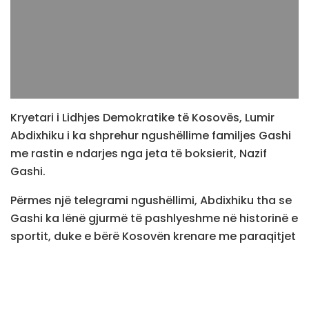
Kryetari i Lidhjes Demokratike të Kosovës, Lumir
Abdixhiku i ka shprehur ngushëllime familjes Gashi
me rastin e ndarjes nga jeta të boksierit, Nazif
Gashi.
Përmes një telegrami ngushëllimi, Abdixhiku tha se
Gashi ka lënë gjurmë të pashlyeshme në historinë e
sportit, duke e bërë Kosovën krenare me paraqitjet
e tij të jashtëzakonshme dhe me shpirtin e tij
luftarak që frymëzoi gjenerata të tëra sportistësh.
Pos tjerash, i pari i LDK-së tha se kontributi i Gashit