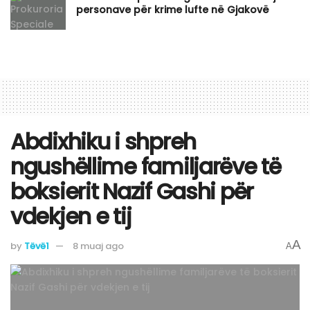
personave për krime lufte në Gjakovë
Abdixhiku i shpreh
ngushëllime familjarëve të
boksierit Nazif Gashi për
vdekjen e tij
A
by
Tëvë1
8 muaj ago
A