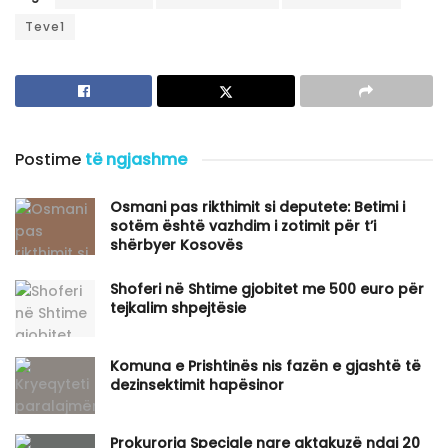
Teve1
Postime
të ngjashme
Osmani pas rikthimit si deputete: Betimi i
sotëm është vazhdim i zotimit për t’i
shërbyer Kosovës
Shoferi në Shtime gjobitet me 500 euro për
tejkalim shpejtësie
Komuna e Prishtinës nis fazën e gjashtë të
dezinsektimit hapësinor
Prokuroria Speciale ngre aktakuzë ndaj 20