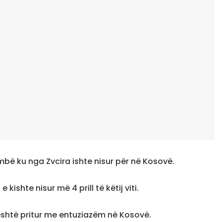
bë ku nga Zvcira ishte nisur për në Kosovë.
ishte nisur më 4 prill të këtij viti.
a është pritur me entuziazëm në Kosovë.