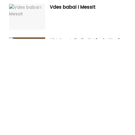
Vdes babai i Messit
KDI: Pas tejkalimit të afatit për
Kuvendin, çdo hap tjetër duhet të
vlerësohet nga Kushtetuesja
Një i vdekur dhe një i lënduar në
një aksident në Prishtinë
Kurti për incidentin në Kuvend:
S’ankohem që hedhin vezë,
ankohem që ata s’dialogojnë