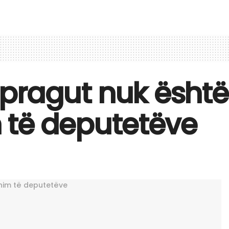
 i pragut nuk ësht
 të deputetëve