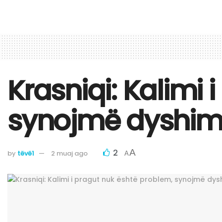
Krasniqi: Kalimi
synojmë dyshim
2
A
by
tëvë1
2 muaj ago
A