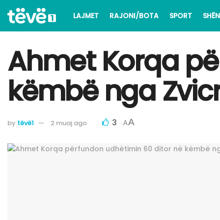
LAJMET
RAJONI/BOTA
SPORT
SHËN
Ahmet Korqa për
këmbë nga Zvic
3
A
by
tëvë1
2 muaj ago
A