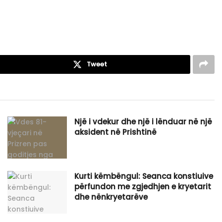
Tweet
Një i vdekur dhe një i lënduar në një
aksident në Prishtinë
Kurti këmbëngul: Seanca konstiuive
përfundon me zgjedhjen e kryetarit
dhe nënkryetarëve