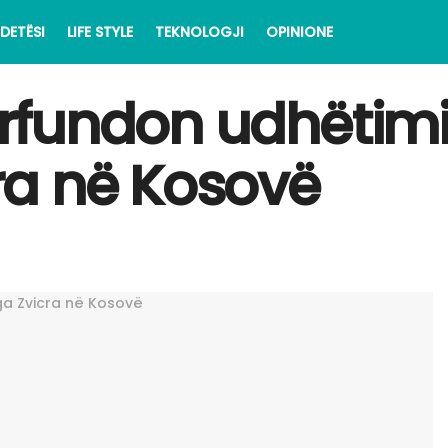
DETËSI
LIFE STYLE
TEKNOLOGJI
OPINIONE
fundon udhëtimin
ra në Kosovë