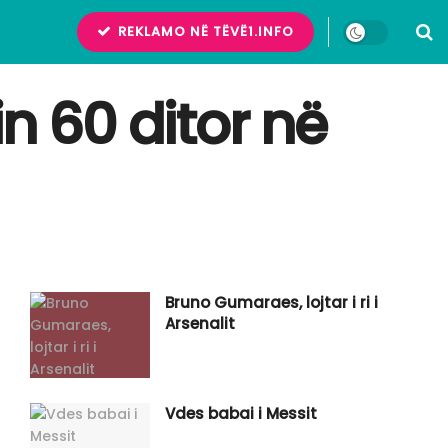
REKLAMO NË TËVË1.INFO
 60 ditor në
Bruno Gumaraes, lojtar i ri i
Arsenalit
Vdes babai i Messit