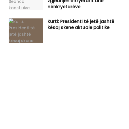
zgjedhjen e kryetarit dhe
nënkryetarëve
Kurti: Presidenti të jetë jashtë
kësaj skene aktuale politike