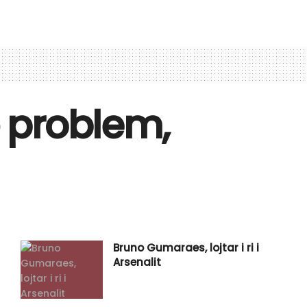
ë problem,
Bruno Gumaraes, lojtar i ri i
Arsenalit