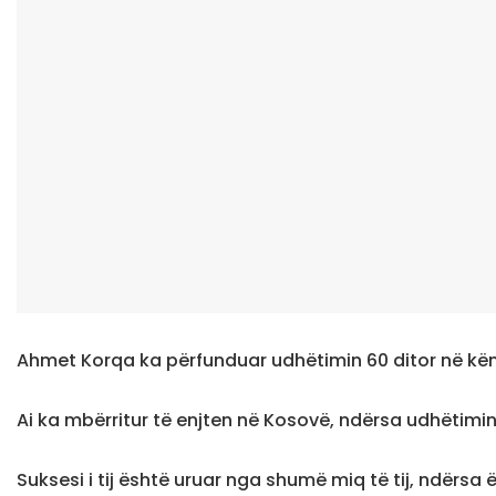
Ahmet Korqa ka përfunduar udhëtimin 60 ditor në këm
Ai ka mbërritur të enjten në Kosovë, ndërsa udhëtimin e k
Suksesi i tij është uruar nga shumë miq të tij, ndërs