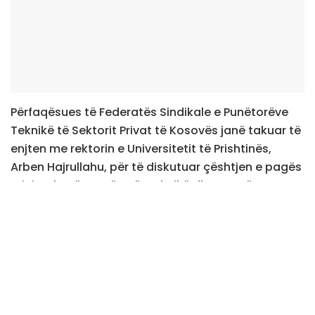
Përfaqësues të Federatës Sindikale e Punëtorëve
Teknikë të Sektorit Privat të Kosovës janë takuar të
enjten me rektorin e Universitetit të Prishtinës,
Arben Hajrullahu, për të diskutuar çështjen e pagës
minimale për punëtorët teknikë dhe ata të
sigurimit fizik që punojnë në këtë institucion.
Sipas njoftimit të sindikatës, në takim kanë marrë
pjesë edhe sekretari i rektoratit dhe drejtori i
prokurimit. Takimi ishte kërkuar nga sindikata për
të diskutuar shqetësimet lidhur me nivelin e
pagave për këta punëtorë.