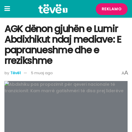
REKLAMO
AGK dënon gjuhën e Lumir
Abdixhikut ndaj mediave: E
papranueshme dhe e
rrezikshme
A
by
Tëvë1
5 muaj ago
A