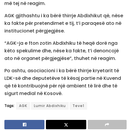
më tej në reagim.
AGK gjithashtu i ka bërë thirrje Abdixhikut që, nëse
ka fakte për pretendimet e tij, t’i paraqesë ato në
institucionet përgjegjëse.
“AGK-ja e fton zotin Abdixhiku të heqë dorë nga
këto spekulime dhe, nëse ka fakte, t’i denoncojë
ato në organet përgjegjëse”, thuhet në reagim.
Po ashtu, asociacioni i ka bërë thirrje kryetarit të
LDK-së dhe deputetëve të kësaj partie në Kuvend
që të kontribuojnë për një ambient të lirë dhe të
sigurt medial në Kosovë.
Tags:
AGK
Lumir Abdixhiku
Teve1