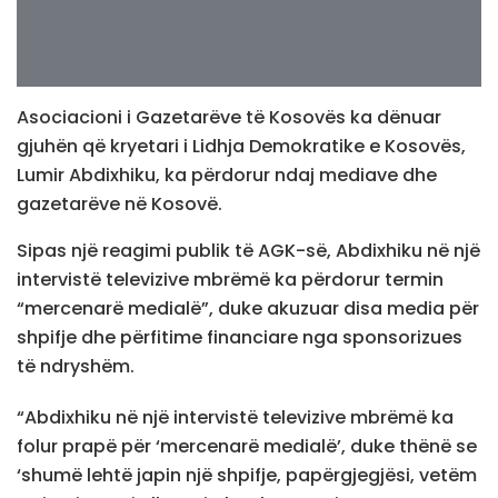
Asociacioni i Gazetarëve të Kosovës ka dënuar
gjuhën që kryetari i Lidhja Demokratike e Kosovës,
Lumir Abdixhiku, ka përdorur ndaj mediave dhe
gazetarëve në Kosovë.
Sipas një reagimi publik të AGK-së, Abdixhiku në një
intervistë televizive mbrëmë ka përdorur termin
“mercenarë medialë”, duke akuzuar disa media për
shpifje dhe përfitime financiare nga sponsorizues
të ndryshëm.
“Abdixhiku në një intervistë televizive mbrëmë ka
folur prapë për ‘mercenarë medialë’, duke thënë se
‘shumë lehtë japin një shpifje, papërgjegjësi, vetëm