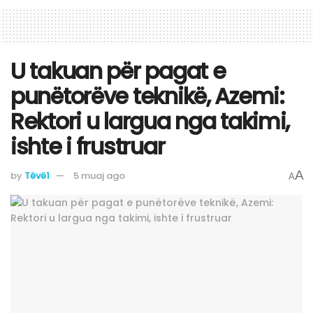
​U takuan për pagat e
punëtorëve teknikë, Azemi:
Rektori u largua nga takimi,
ishte i frustruar
A
by
Tëvë1
5 muaj ago
A