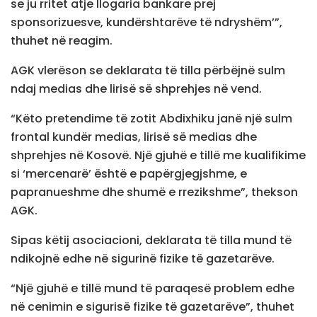
se ju rritet atje llogaria bankare prej
sponsorizuesve, kundërshtarëve të ndryshëm’”,
thuhet në reagim.
AGK vlerëson se deklarata të tilla përbëjnë sulm
ndaj medias dhe lirisë së shprehjes në vend.
“Këto pretendime të zotit Abdixhiku janë një sulm
frontal kundër medias, lirisë së medias dhe
shprehjes në Kosovë. Një gjuhë e tillë me kualifikime
si ‘mercenarë’ është e papërgjegjshme, e
papranueshme dhe shumë e rrezikshme”, thekson
AGK.
Sipas këtij asociacioni, deklarata të tilla mund të
ndikojnë edhe në sigurinë fizike të gazetarëve.
“Një gjuhë e tillë mund të paraqesë problem edhe
në cenimin e sigurisë fizike të gazetarëve”, thuhet