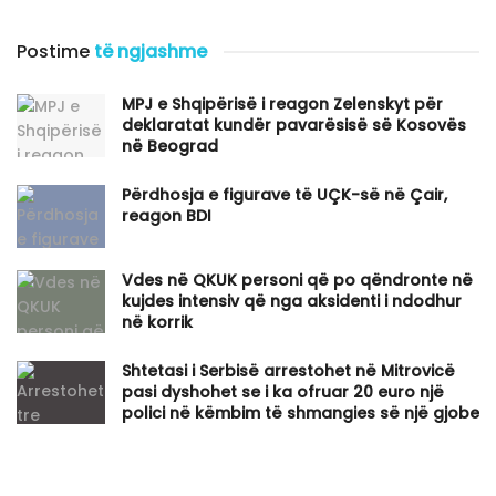
Postime
të ngjashme
MPJ e Shqipërisë i reagon Zelenskyt për
deklaratat kundër pavarësisë së Kosovës
në Beograd
Përdhosja e figurave të UÇK-së në Çair,
reagon BDI
Vdes në QKUK personi që po qëndronte në
kujdes intensiv që nga aksidenti i ndodhur
në korrik
Shtetasi i Serbisë arrestohet në Mitrovicë
pasi dyshohet se i ka ofruar 20 euro një
polici në këmbim të shmangies së një gjobe