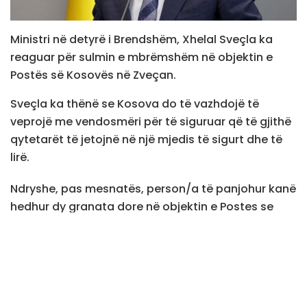
Ministri në detyrë i Brendshëm, Xhelal Sveçla ka
reaguar për sulmin e mbrëmshëm në objektin e
Postës së Kosovës në Zveçan.
Sveçla ka thënë se Kosova do të vazhdojë të
veprojë me vendosmëri për të siguruar që të gjithë
qytetarët të jetojnë në një mjedis të sigurt dhe të
lirë.
Ndryshe, pas mesnatës, person/a të panjohur kanë
hedhur dy granata dore në objektin e Postes se
Kosovës në Zveçan.
Si pasojë e shpërthimit të njërës granat janë
shkaktuar dëme materiale, mirëpo nuk është
raportuar për të lënduar./teve1.info/