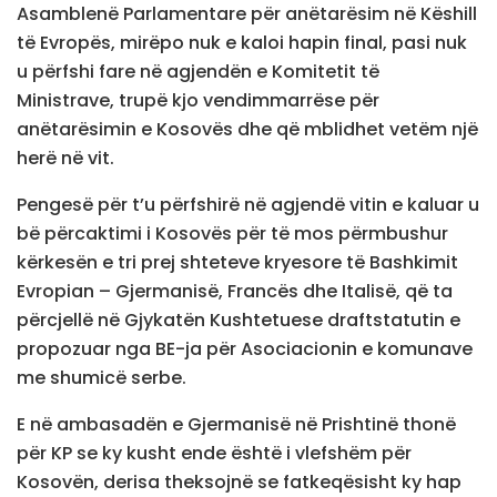
Asamblenë Parlamentare për anëtarësim në Këshill
të Evropës, mirëpo nuk e kaloi hapin final, pasi nuk
u përfshi fare në agjendën e Komitetit të
Ministrave, trupë kjo vendimmarrëse për
anëtarësimin e Kosovës dhe që mblidhet vetëm një
herë në vit.
Pengesë për t’u përfshirë në agjendë vitin e kaluar u
bë përcaktimi i Kosovës për të mos përmbushur
kërkesën e tri prej shteteve kryesore të Bashkimit
Evropian – Gjermanisë, Francës dhe Italisë, që ta
përcjellë në Gjykatën Kushtetuese draftstatutin e
propozuar nga BE-ja për Asociacionin e komunave
me shumicë serbe.
E në ambasadën e Gjermanisë në Prishtinë thonë
për KP se ky kusht ende është i vlefshëm për
Kosovën, derisa theksojnë se fatkeqësisht ky hap