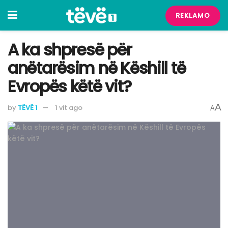
REKLAMO
​A ka shpresë për
anëtarësim në Këshill të
Evropës këtë vit?
A
by
TËVË 1
1 vit ago
A