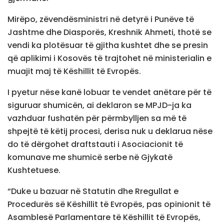
Mirëpo, zëvendësministri në detyrë i Punëve të
Jashtme dhe Diasporës, Kreshnik Ahmeti, thotë se
vendi ka plotësuar të gjitha kushtet dhe se presin
që aplikimi i Kosovës të trajtohet në ministerialin e
muajit maj të Këshillit të Evropës.
I pyetur nëse kanë lobuar te vendet anëtare për të
siguruar shumicën, ai deklaron se MPJD-ja ka
vazhduar fushatën për përmbylljen sa më të
shpejtë të këtij procesi, derisa nuk u deklarua nëse
do të dërgohet draftstauti i Asociacionit të
komunave me shumicë serbe në Gjykatë
Kushtetuese.
“Duke u bazuar në Statutin dhe Rregullat e
Procedurës së Këshillit të Evropës, pas opinionit të
Asamblesë Parlamentare të Këshillit të Evropës,