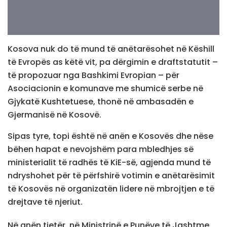
Kosova nuk do të mund të anëtarësohet në Këshill
të Evropës as këtë vit, pa dërgimin e draftstatutit –
të propozuar nga Bashkimi Evropian – për
Asociacionin e komunave me shumicë serbe në
Gjykatë Kushtetuese, thonë në ambasadën e
Gjermanisë në Kosovë.
Sipas tyre, topi është në anën e Kosovës dhe nëse
bëhen hapat e nevojshëm para mbledhjes së
ministerialit të radhës të KiE-së, agjenda mund të
ndryshohet për të përfshirë votimin e anëtarësimit
të Kosovës në organizatën lidere në mbrojtjen e të
drejtave të njeriut.
Në anën tjetër, në Ministrinë e Punëve të Jashtme