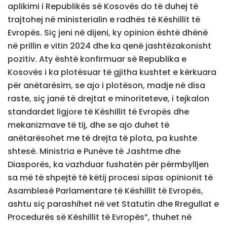
aplikimi i Republikës së Kosovës do të duhej të
trajtohej në ministerialin e radhës të Këshillit të
Evropës. Siç jeni në dijeni, ky opinion është dhënë
në prillin e vitin 2024 dhe ka qenë jashtëzakonisht
pozitiv. Aty është konfirmuar së Republika e
Kosovës i ka plotësuar të gjitha kushtet e kërkuara
për anëtarësim, se ajo i plotëson, madje në disa
raste, siç janë të drejtat e minoriteteve, i tejkalon
standardet ligjore të Këshillit të Evropës dhe
mekanizmave të tij, dhe se ajo duhet të
anëtarësohet me të drejta të plota, pa kushte
shtesë. Ministria e Punëve të Jashtme dhe
Diasporës, ka vazhduar fushatën për përmbylljen
sa më të shpejtë të këtij procesi sipas opinionit të
Asamblesë Parlamentare të Këshillit të Evropës,
ashtu siç parashihet në vet Statutin dhe Rregullat e
Procedurës së Këshillit të Evropës”, thuhet në