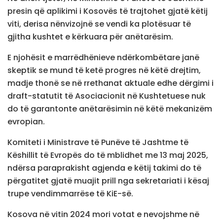
presin që aplikimi i Kosovës të trajtohet gjatë këtij
viti, derisa nënvizojnë se vendi ka plotësuar të
gjitha kushtet e kërkuara për anëtarësim.
E njohësit e marrëdhënieve ndërkombëtare janë
skeptik se mund të ketë progres në këtë drejtim,
madje thonë se në rrethanat aktuale edhe dërgimi i
draft-statutit të Asociacionit në Kushtetuese nuk
do të garantonte anëtarësimin në këtë mekanizëm
evropian.
Komiteti i Ministrave të Punëve të Jashtme të
Këshillit të Evropës do të mblidhet me 13 maj 2025,
ndërsa paraprakisht agjenda e këtij takimi do të
përgatitet gjatë muajit prill nga sekretariati i kësaj
trupe vendimmarrëse të KiE-së.
Kosova në vitin 2024 mori votat e nevojshme në