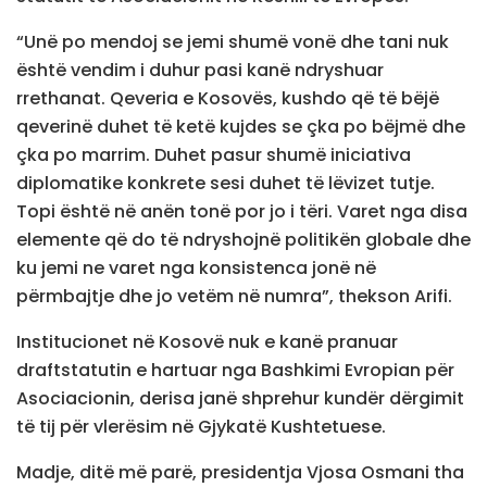
“Unë po mendoj se jemi shumë vonë dhe tani nuk
është vendim i duhur pasi kanë ndryshuar
rrethanat. Qeveria e Kosovës, kushdo që të bëjë
qeverinë duhet të ketë kujdes se çka po bëjmë dhe
çka po marrim. Duhet pasur shumë iniciativa
diplomatike konkrete sesi duhet të lëvizet tutje.
Topi është në anën tonë por jo i tëri. Varet nga disa
elemente që do të ndryshojnë politikën globale dhe
ku jemi ne varet nga konsistenca jonë në
përmbajtje dhe jo vetëm në numra”, thekson Arifi.
Institucionet në Kosovë nuk e kanë pranuar
draftstatutin e hartuar nga Bashkimi Evropian për
Asociacionin, derisa janë shprehur kundër dërgimit
të tij për vlerësim në Gjykatë Kushtetuese.
Madje, ditë më parë, presidentja Vjosa Osmani tha