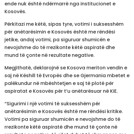
ende nuk është ndërmarrë nga institucionet e
Kosovës.
Përkitazi me këtë, sipas tyre, votimi i suksesshëm
për anëtarësimin e Kosovës është me rëndësi
jetike, andaj votimi, pa siguruar shumicën e
nevojshme do të rrezikonte këtë aspiratë dhe
mund të çonte në rezultate negative.
Megjithatë, deklarojnë se Kosova meriton vendin e
saj në Këshill të Evropës dhe se Gjermania mbetet e
palëkundur në mbështetjen e saj të plotë për
aspiratat e Kosovës për t’u anëtarësuar në KiE.
“Sigurimi i një votimi të suksesshëm për
anëtarësimin e Kosovës është me rëndësi kritike.
Votimi pa siguruar shumicën e nevojshme do të
rrezikonte këtë aspiratë dhe mund të çonte në