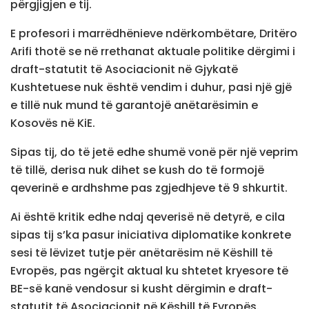
përgjigjen e tij.
E profesori i marrëdhënieve ndërkombëtare, Dritëro
Arifi thotë se në rrethanat aktuale politike dërgimi i
draft-statutit të Asociacionit në Gjykatë
Kushtetuese nuk është vendim i duhur, pasi një gjë
e tillë nuk mund të garantojë anëtarësimin e
Kosovës në KiE.
Sipas tij, do të jetë edhe shumë vonë për një veprim
të tillë, derisa nuk dihet se kush do të formojë
qeverinë e ardhshme pas zgjedhjeve të 9 shkurtit.
Ai është kritik edhe ndaj qeverisë në detyrë, e cila
sipas tij s’ka pasur iniciativa diplomatike konkrete
sesi të lëvizet tutje për anëtarësim në Këshill të
Evropës, pas ngërçit aktual ku shtetet kryesore të
BE-së kanë vendosur si kusht dërgimin e draft-
statutit të Asociacionit në Këshill të Evropës.