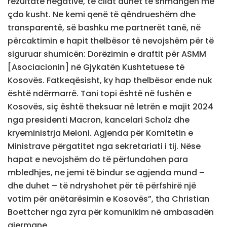
rezultate negative, të cilat duhet të shmangen me
çdo kusht. Ne kemi qenë të qëndrueshëm dhe
transparentë, së bashku me partnerët tanë, në
përcaktimin e hapit thelbësor të nevojshëm për të
siguruar shumicën: Dorëzimin e draftit për ASMM
[Asociacionin] në Gjykatën Kushtetuese të
Kosovës. Fatkeqësisht, ky hap thelbësor ende nuk
është ndërmarrë. Tani topi është në fushën e
Kosovës, siç është theksuar në letrën e majit 2024
nga presidenti Macron, kancelari Scholz dhe
kryeministrja Meloni. Agjenda për Komitetin e
Ministrave përgatitet nga sekretariati i tij. Nëse
hapat e nevojshëm do të përfundohen para
mbledhjes, ne jemi të bindur se agjenda mund –
dhe duhet – të ndryshohet për të përfshirë një
votim për anëtarësimin e Kosovës”, tha Christian
Boettcher nga zyra për komunikim në ambasadën
gjermane.