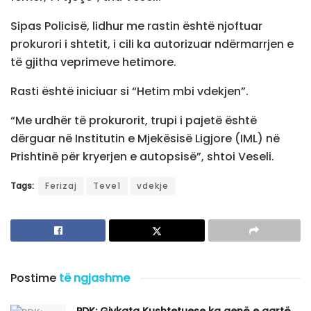
Sipas Policisë, lidhur me rastin është njoftuar
prokurori i shtetit, i cili ka autorizuar ndërmarrjen e
të gjitha veprimeve hetimore.
Rasti është iniciuar si “Hetim mbi vdekjen”.
“Me urdhër të prokurorit, trupi i pajetë është
dërguar në Institutin e Mjekësisë Ligjore (IML) në
Prishtinë për kryerjen e autopsisë”, shtoi Veseli.
Tags:
Ferizaj
Teve1
vdekje
Postime
të ngjashme
PDK: Gjykata Kushtetuese ka qenë e qartë,