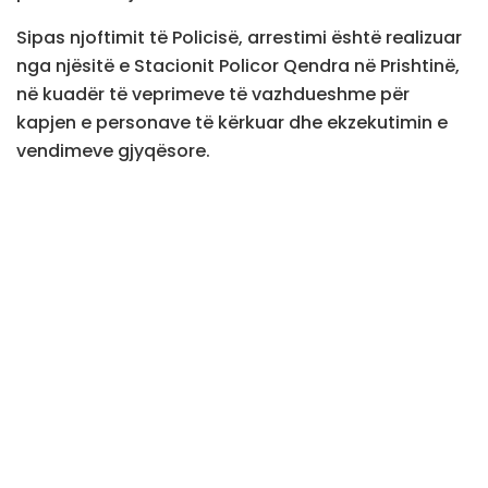
Sipas njoftimit të Policisë, arrestimi është realizuar
nga njësitë e Stacionit Policor Qendra në Prishtinë,
në kuadër të veprimeve të vazhdueshme për
kapjen e personave të kërkuar dhe ekzekutimin e
vendimeve gjyqësore.
I arrestuari është identifikuar me inicialet A.Sh., 20
vjeç, i cili ishte dënuar me një vit burgim për veprën
penale “Vrasje në tentativë”.
Pas arrestimit, ai është dërguar në vuajtje të
dënimit, ka bërë të ditur Policia e
Kosovës./teve1.info/
Tags:
20-vjeçari
arrestim
Prishtine
Teve1
Vrasje ne tentative