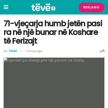
REKLAMO
71-vjeçarja humb jetën pasi
ra në një bunar në Koshare
të Ferizajt
A
by
Tëvë1
1 muaj ago
A