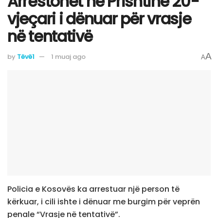
Arrestohet në Prishtinë 20-
vjeçari i dënuar për vrasje
në tentativë
A
by
Tëvë1
1 muaj ago
A
Policia e Kosovës ka arrestuar një person të
kërkuar, i cili ishte i dënuar me burgim për veprën
penale “Vrasje në tentativë”.