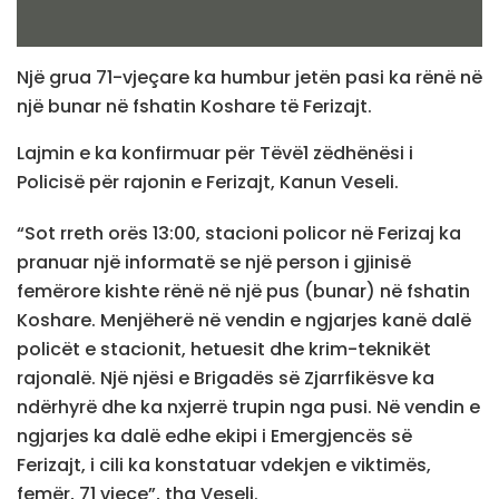
Një grua 71-vjeçare ka humbur jetën pasi ka rënë në
një bunar në fshatin Koshare të Ferizajt.
Lajmin e ka konfirmuar për Tëvë1 zëdhënësi i
Policisë për rajonin e Ferizajt, Kanun Veseli.
“Sot rreth orës 13:00, stacioni policor në Ferizaj ka
pranuar një informatë se një person i gjinisë
femërore kishte rënë në një pus (bunar) në fshatin
Koshare. Menjëherë në vendin e ngjarjes kanë dalë
policët e stacionit, hetuesit dhe krim-teknikët
rajonalë. Një njësi e Brigadës së Zjarrfikësve ka
ndërhyrë dhe ka nxjerrë trupin nga pusi. Në vendin e
ngjarjes ka dalë edhe ekipi i Emergjencës së
Ferizajt, i cili ka konstatuar vdekjen e viktimës,
femër, 71 vjeçe”, tha Veseli.