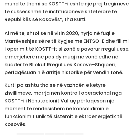
mund të themi se KOSTT-i është një prej tregimeve
të suksesshme të institucioneve shtetërore të
Republikës së Kosovës”, tha Kurti.
Ai më tej shtoi se në vitin 2020, hyrja në fuqi e
Marrëveshjes së re të Kyçjes me ENTSO-E dhe fillimi
i operimit të KOSTT-it si zonë e pavarur rregulluese,
e menjëherë më pas dy muaj më vonë edhe në
kuadër të Bllokut Rregullues Kosovë–Shqipëri,
përfaqësuan një arritje historike për vendin tonë.
Kurti po ashtu tha se në vazhdën e këtyre
zhvillimeve, marrja nën kontroll operacional nga
KOSTT-i i Nënstacionit Vallaç përfaqëson një
moment të rëndësishëm në konsolidimin e
funksionimit unik të sistemit elektroenergjetik të
Kosovës.