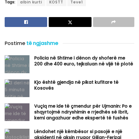
Tags:
albin kurti
KOSTT
Teve1
Postime
të ngjashme
Policia në Shtime i dënon dy shoferë me
200 dhe 400 euro, tejkaluan në vijë të plotë
Kjo është gjendja në pikat kufitare të
Kosovës
Vuçiq me ide të çmendur për Ujmanin: Po e
shqyrtojmë ndryshimin e rrjedhës së Ibrit,
kemi angazhuar edhe ekspertë të fushës
Lëndohet një këmbësor si pasojë e një
aksidenti në aksin rrugor Gjilan-Ferizaj