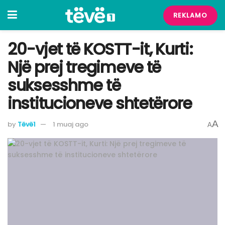
REKLAMO
​20-vjet të KOSTT-it, Kurti:
Një prej tregimeve të
suksesshme të
institucioneve shtetërore
A
by
Tëvë1
1 muaj ago
A