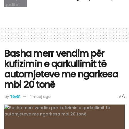
Basha merr vendim për
kufizimin e qarkullimit të
automjeteve me ngarkesa
mbi 20 tonë
A
by
Tëvë1
1 muaj ago
A