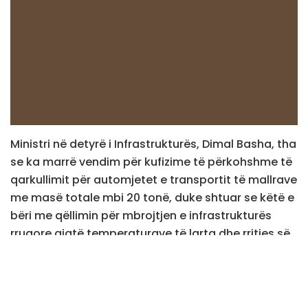
Ministri në detyrë i Infrastrukturës, Dimal Basha, tha
se ka marrë vendim për kufizime të përkohshme të
qarkullimit për automjetet e transportit të mallrave
me masë totale mbi 20 tonë, duke shtuar se këtë e
bëri me qëllimin për mbrojtjen e infrastrukturës
rrugore gjatë temperaturave të larta dhe rritjes së
sigurisë në komunikacion.
Ai tha se ky vendim përcakton temperaturat dhe
intervalet kohore kur aktivizohen kufizimet, ndërsa